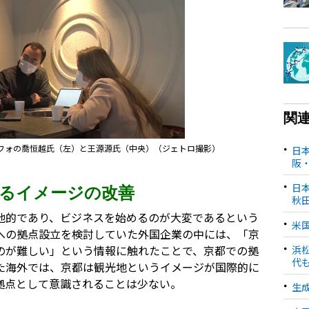
関
フォの喬恒越氏（左）と王源源氏（中央）（ジェトロ撮影）
日
阪
日
るイメージの改善
秋
他的であり、ビジネスを始めるのが大変であるという
米
への拠点設立を検討していた外国企業の中には、「京
のが難しい」という情報に触れたことで、京都での拠
浜
代
た海外では、京都は観光地というイメージが国際的に
拠点として意識されることは少ない。
生