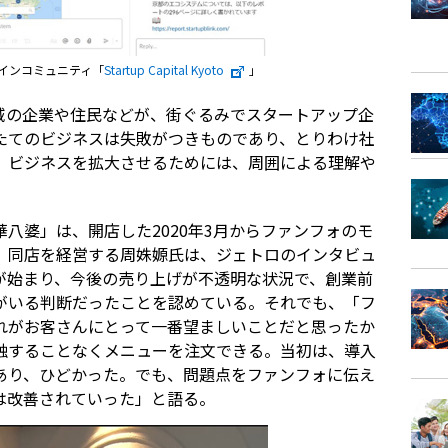
ラインコミュニティ「
Startup Capital Kyoto
」
域の企業や住民などが、街ぐるみでスタートアップ企
たてのビジネスは失敗がつきものであり、とりわけ社
、ビジネスを拡大させるためには、周囲による理解や
八婆」は、開店した2020年3月からファンフォのモ
。同店を経営する周姝嫄氏は、ジェトロのインタビュ
が始まり、今後の売り上げが不透明な状況で、創業前
がいる判断だったことを認めている。それでも、「フ
れがお客さんにとって一番望ましいことだと思ったか
触することなくメニューを注文できる。当初は、導入
あり、ひどかった。でも、問題点をファンフォに伝え
は改善されていった」と語る。