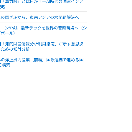
国「算力網」とは何か？—AI時代の国家インフ
戦略
流の国ぎふから、東南アジアの水問題解決へ
ローンやAI、最新テックを世界の警察現場へ（シ
ガポール）
国「知的財産情報分析利用指南」が示す意思決
のための知財分析
本の洋上風力産業（前編）国際連携で進める国
C構築