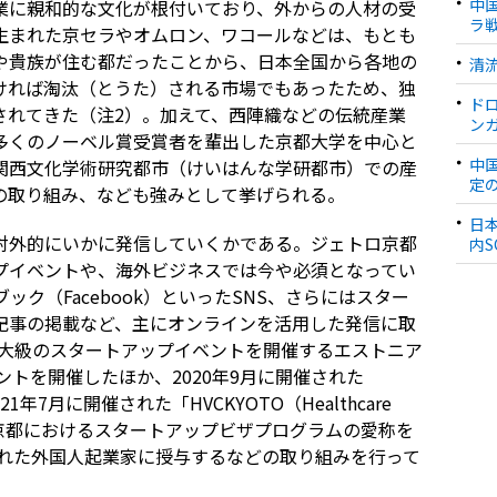
中
業に親和的な文化が根付いており、外からの人材の受
ラ
生まれた京セラやオムロン、ワコールなどは、もとも
や貴族が住む都だったことから、日本全国から各地の
清
ければ淘汰（とうた）される市場でもあったため、独
ド
されてきた（注2）。加えて、西陣織などの伝統産業
ン
多くのノーベル賞受賞者を輩出した京都大学を中心と
中
関西文化学術研究都市（けいはんな学研都市）での産
定
の取り組み、なども強みとして挙げられる。
日
対外的にいかに発信していくかである。ジェトロ京都
内S
プイベントや、海外ビジネスでは今や必須となってい
ブック（Facebook）といったSNS、さらにはスター
記事の掲載など、主にオンラインを活用した発信に取
で最大級のスタートアップイベントを開催するエストニア
イベントを開催したほか、2020年9月に開催された
2021年7月に開催された「HVCKYOTO（Healthcare
O）」では、京都におけるスタートアップビザプログラムの愛称を
to賞」を優れた外国人起業家に授与するなどの取り組みを行って