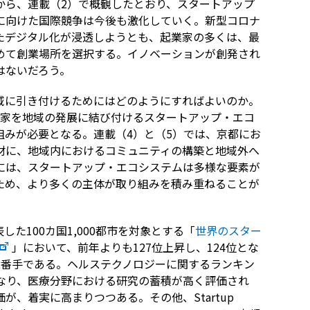
から、連載（2）で概観したとおり、スタートアップ
に向けた国際競争は今後も激化していく。新型コロナ
たデジタル化が浸透しようとも、起業家の多くは、最
めて創業場所を選択する。イノベーションが創発され
はないだろう。
域に引き付けるためにはどのようにすればよいのか。
業家を地域の発展に結び付けるスタートアップ・エコ
組みが必要となる。連載（4）と（5）では、京都にお
材に、地域内におけるコミュニティの構築と地域外へ
には、スタートアップ・エコシステムは多様な要素が
ため、より多くの主体が取り組みを積み重ねることが
に発表した100カ国1,000都市を対象とする「
世界のスター
」において、前年よりも127位上昇し、124位とな
2番手である。ヘルステクノロジーに関するランキン
となり、医療分野における研究の蓄積が高く評価され
、着実に高まりつつある。その他、Startup