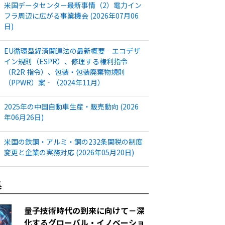
米国データセンター最新事情（2）電力イン
フラ周辺に広がる事業機会 (2026年07月06
日)
EU循環型経済関連法の最新概要‐エコデザ
イン規則（ESPR）、修理する権利指令
（R2R 指令）、包装・包装廃棄物規則
（PPWR）案‐（2024年11月）
2025年の中国自動車生産・販売動向 (2026
年06月26日)
米国の鉄鋼・アルミ・銅の232条関税の制度
変更と企業の実務対応 (2026年05月20日)
集
量子技術時代の到来に向けて－深
化するグローバル・イノベーショ