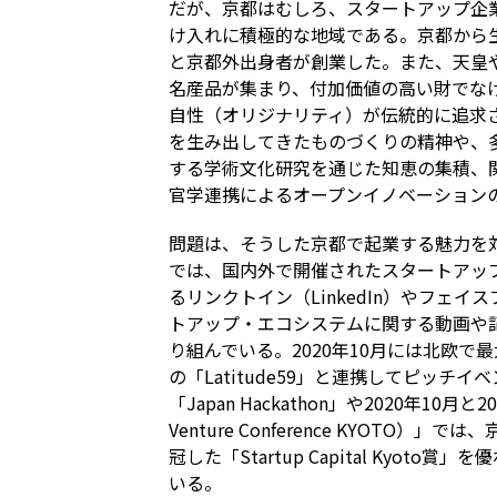
だが、京都はむしろ、スタートアップ企
け入れに積極的な地域である。京都から
と京都外出身者が創業した。また、天皇
名産品が集まり、付加価値の高い財でな
自性（オリジナリティ）が伝統的に追求
を生み出してきたものづくりの精神や、
する学術文化研究を通じた知恵の集積、
官学連携によるオープンイノベーション
問題は、そうした京都で起業する魅力を
では、国内外で開催されたスタートアッ
るリンクトイン（LinkedIn）やフェイス
トアップ・エコシステムに関する動画や
り組んでいる。2020年10月には北欧
の「Latitude59」と連携してピッチ
「Japan Hackathon」や2020年10月と
Venture Conference KYOT
冠した「Startup Capital Kyo
いる。