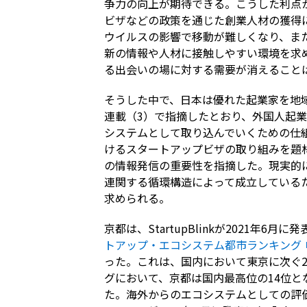
争力の向上が期待できる。こうした利点
ビザなどの政策を通じた創業人材の獲得
ウイルスの影響で移動が難しくなり、ま
新の情報や人材に接触しやすい環境を求
る出会いの場に対する需要が消えること
そうした中で、日本は優れた起業家を地
連載（3）で指摘したとおり、外国人起
システムとして取り込んでいくための仕
けるスタートアップビザの取り組みを題
の情報発信の重要性を指摘した。現実的
連関する循環構造によって成立している
求められる。
京都は、StartupBlinkが2021年6月
トアップ・エコシステム都市ランキング
った。これは、国内において東京に次ぐ
グにおいて、京都は国内最高位の14位
た。海外からのエコシステムとしての評価が