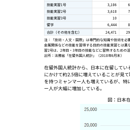
技能実習1号
3,186
6
技能実習2号
3,618
7
技能実習3号
10
留学
6,444
8
合計（その他を含む）
24,471
29
注：「技術・人文・国際」は専門的な知識や技術を必
金属関係などの技能を習得する目的の技能実習とは異な
習2号は、2年目・3年目の技能などに習熟するための
出所：法務省「在留外国人統計」（2018年6月末）
在留外国人統計から、日本に在留しているミ
にかけて約2.5倍に増えていることが見
を持つミャンマー人も増えているが、特
ー人が大幅に増加している。
図：日本