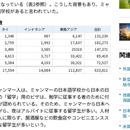
準になっている（表2参照）。こうした背景もあり、ミャ
語学校があると言われていた。
数
タイ
インドネシア
東南アジア
合計
1,348
687
6,147
132,230
2,759
1,992
17,637
182,273
3,490
3,585
25310
147,371
関
4,613
3,717
33,422
89,410
5,384
4,103
30,321
72,527
外
17,594
14,084
112,837
623,811
）
新
給
ャンマー人は、ミャンマーの日本語学校から日本の日
技
の「留学」用のビザは、勉学に従事する者のために付
両
トが認められている。そのため、ミャンマーから日本へ
がら、夜はアルバイトに従事する留学生が多い。人材
日
阪
人に限らず、居酒屋などの飲食店やコンビニエンスス
な留学生が多いという。
米