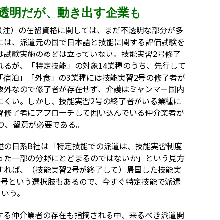
透明だが、動き出す企業も
」（注）の在留資格に関しては、まだ不透明な部分が多
には、派遣元の国で日本語と技能に関する評価試験を
は試験実施のめどは立っていない。技能実習2号修了
れるが、「特定技能」の対象14業種のうち、先行して
「宿泊」「外食」の3業種には技能実習2号の修了者が
象外なので修了者が存在せず、介護はミャンマー国内
にくい。しかし、技能実習2号の終了者がいる業種に
習修了者にアプローチして囲い込んでいる仲介業者が
り、留意が必要である。
述の日系B社は「特定技能での派遣は、技能実習制度
った一部の分野にとどまるのではないか」という見方
すれば、（技能実習2号が終了して）帰国した技能実
3号という選択肢もあるので、今すぐ特定技能で派遣
という。
する仲介業者の存在も指摘される中、来るべき派遣開