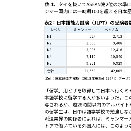
数は、タイを抜いてASEAN第2位の水
ンマー国内には一時期100を超える日本
表2：日本語能力試験（JLPT）の受験者
レベル
ミャンマー
ベトナム
N1
524
2,712
N2
1,569
9,408
N3
3,096
12,416
N4
7,110
10,540
N5
9,351
6,929
合計
21,650
42,005
出所：日本語能力試験（2018年第2回（12月）データ
「留学」用ビザを取得して日本へ行くミ
本語学校に留学する人が多いようだ。こ
与されるが、週28時間以内のアルバイ
の留学生は、日中は語学学校で勉強しな
派遣業界の関係者によれば、ミャンマー
トアで働いている外国人には、このよう