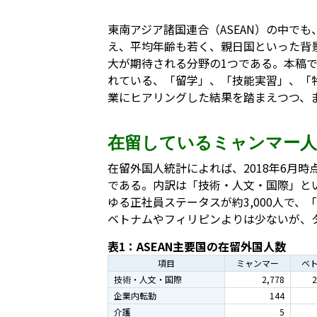
東南アジア諸国連合（ASEAN）の中でも
え、平均年齢も若く、親日国といった背
大が期待される分野の1つである。本稿
れている、「留学」、「技能実習」、「
業にヒアリングした結果を踏まえつつ、
在留しているミャンマー人
在留外国人統計によれば、2018年6月時
である。内訳は「技術・人文・国際」と
ゆる正社員ステータスが約3,000人で、
ベトナムやフィリピンよりは少ないが、
表1：ASEAN主要国の在留外国人数
項目
ミャンマー
ベ
技術・人文・国際
2,778
2
企業内転勤
144
介護
5