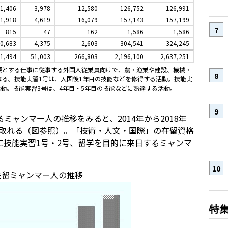
1,406
3,978
12,580
126,752
126,991
1,918
4,619
16,079
157,143
157,199
815
47
162
1,586
1,586
0,683
4,375
2,603
304,541
324,245
1,494
51,003
266,803
2,196,100
2,637,251
要とする仕事に従事する外国人従業員向けで、農・漁業や建設、機械・
る。技能実習1号は、入国後1年目の技能などを修得する活動。技能実
活動。技能実習3号は、4年目・5年目の技能などに熟達する活動。
ャンマー人の推移をみると、2014年から2018年
て取れる（図参照）。「技術・人文・国際」の在留資格
に技能実習1号・2号、留学を目的に来日するミャンマ
在留ミャンマー人の推移
特