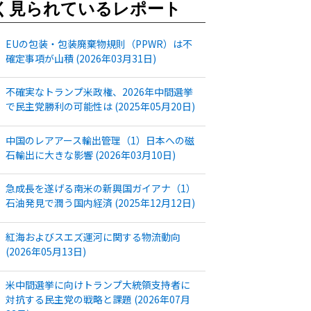
く見られているレポート
EUの包装・包装廃棄物規則（PPWR）は不
確定事項が山積 (2026年03月31日)
不確実なトランプ米政権、2026年中間選挙
で民主党勝利の可能性は (2025年05月20日)
中国のレアアース輸出管理（1）日本への磁
石輸出に大きな影響 (2026年03月10日)
急成長を遂げる南米の新興国ガイアナ（1）
石油発見で潤う国内経済 (2025年12月12日)
紅海およびスエズ運河に関する物流動向
(2026年05月13日)
米中間選挙に向けトランプ大統領支持者に
対抗する民主党の戦略と課題 (2026年07月