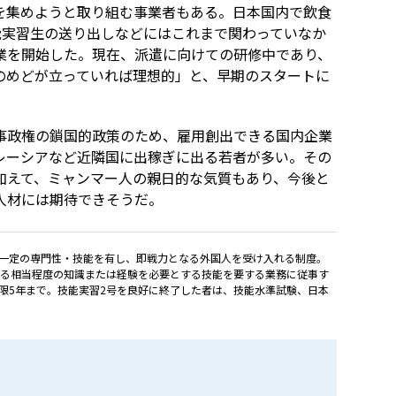
を集めようと取り組む事業者もある。日本国内で飲食
能実習生の送り出しなどにはこれまで関わっていなか
業を開始した。現在、派遣に向けての研修中であり、
のめどが立っていれば理想的」と、早期のスタートに
事政権の鎖国的政策のため、雇用創出できる国内企業
レーシアなど近隣国に出稼ぎに出る若者が多い。その
加えて、ミャンマー人の親日的な気質もあり、今後と
人材には期待できそうだ。
一定の専門性・技能を有し、即戦力となる外国人を受け入れる制度。
する相当程度の知識または経験を必要とする技能を要する業務に従事す
限5年まで。技能実習2号を良好に終了した者は、技能水準試験、日本