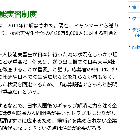
富
能実習制度
グロ
、2013年に解禁された。現在、ミャンマーから送り
デ
り、技能実習生全体の約28万5,000人に対する割合と
（
成
ー人技能実習生が日本に行った時の状況をしっかり理
ことが重要だ。例えば、送り出し機関の日系大手A社
を徹底することが重要」と話す。応募者の中には、仲
の報酬や日本での生活環境などを知らない者も多く、
した状況を回避するため、「応募段階できちんと説明
が重要だ」という。
するなどで、日本入国後のギャップ解消に力を注ぐ企
務環境や職場の人間関係が悪いとトラブルになりがち
、悪評はすぐに広まるため、候補者を集められない企業
る時代になってきている点は注意が必要だろう。