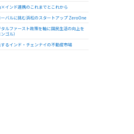
山×インド連携のこれまでとこれから
ーバルに挑む浜松のスタートアップ ZeroOne
ジタルファースト政策を軸に国民生活の向上を
モンゴル）
長するインド・チェンナイの不動産市場