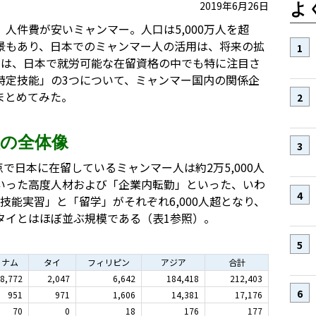
2019年6月26日
よ
、人件費が安いミャンマー。人口は5,000万人を超
景もあり、日本でのミャンマー人の活用は、将来の拡
では、日本で就労可能な在留資格の中でも特に注目さ
特定技能」の3つについて、ミャンマー国内の関係企
まとめてみた。
の全体像
点で日本に在留しているミャンマー人は約2万5,000人
いった高度人材および「企業内転勤」といった、いわ
「技能実習」と「留学」がそれぞれ6,000人超となり、
タイとはほぼ並ぶ規模である（表1参照）。
トナム
タイ
フィリピン
アジア
合計
8,772
2,047
6,642
184,418
212,403
951
971
1,606
14,381
17,176
70
0
18
176
177