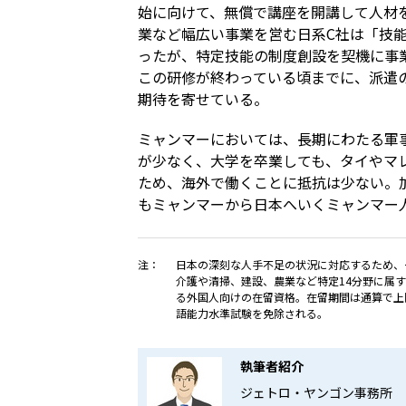
始に向けて、無償で講座を開講して人材
業など幅広い事業を営む日系C社は「技
ったが、特定技能の制度創設を契機に事
この研修が終わっている頃までに、派遣
期待を寄せている。
ミャンマーにおいては、長期にわたる軍
が少なく、大学を卒業しても、タイやマ
ため、海外で働くことに抵抗は少ない。
もミャンマーから日本へいくミャンマー
注：
日本の深刻な人手不足の状況に対応するため、
介護や清掃、建設、農業など特定14分野に属
る外国人向けの在留資格。在留期間は通算で上
語能力水準試験を免除される。
執筆者紹介
ジェトロ・ヤンゴン事務所