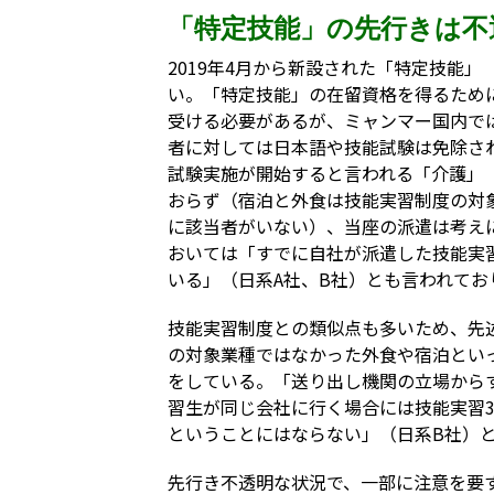
「特定技能」の先行きは不
2019年4月から新設された「特定技能
い。「特定技能」の在留資格を得るため
受ける必要があるが、ミャンマー国内で
者に対しては日本語や技能試験は免除さ
試験実施が開始すると言われる「介護」
おらず（宿泊と外食は技能実習制度の対
に該当者がいない）、当座の派遣は考え
おいては「すでに自社が派遣した技能実
いる」（日系A社、B社）とも言われてお
技能実習制度との類似点も多いため、先
の対象業種ではなかった外食や宿泊とい
をしている。「送り出し機関の立場から
習生が同じ会社に行く場合には技能実習
ということにはならない」（日系B社）
先行き不透明な状況で、一部に注意を要