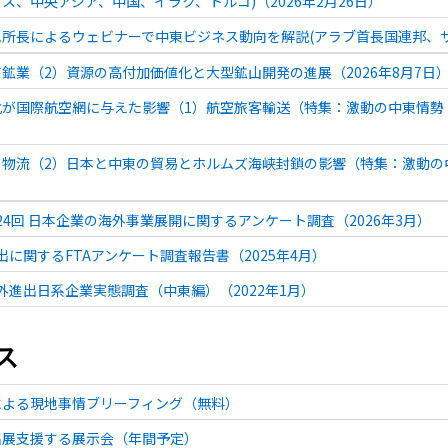
ス、中央アジア、中国、イラク、トルコ)（2026年2月26日）
所長によるウェビナーで中東ビジネス動向を解説(アラブ首長国連邦、サウ
鉱業（2）資源の高付加価値化と大型鉱山開発の進展（2026年8月7日
が国際航空網に与えた影響（1）航空旅客輸送（特集：激動の中東情勢：中
物流（2）日本と中東の貿易とホルムズ海峡封鎖の影響（特集：激動の中
 第24回 日本企業の海外事業展開に関するアンケート調査（2026年3月）
輸出に関するFTAアンケート調査報告書（2025年4月）
 海外進出日系企業実態調査（中東編）（2022年1月）
ス
による現地事情ブリーフィング（無料）
出展支援する展示会（年間予定）