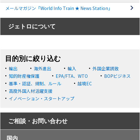
メールマガジン「World Info Train ★ News Station」
ジェトロについて
目的別に絞り込む
輸出
海外進出
輸入
外国企業誘致
知的財産権保護
EPA/FTA、WTO
BOPビジネス
基準・認証、規制、ルール
越境EC
高度外国人材活躍支援
イノベーション・スタートアップ
ご相談・お問い合わせ
国内