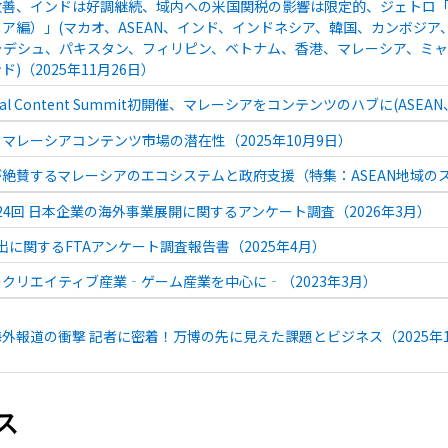
善、インドは好調継続、域内への米国関税の影響は限定的、ジェトロ「2
ア編）」(マカオ、ASEAN、インド、インドネシア、韓国、カンボジ
ラデシュ、パキスタン、フィリピン、ベトナム、香港、マレーシア、ミャ
)（2025年11月26日）
igital Content Summit初開催、マレーシアをコンテンツのハブに(AS
マレーシアコンテンツ市場の潜在性（2025年10月9日）
絶賛するマレーシアのエコシステムと政府支援（特集：ASEAN地域のスタ
 第24回 日本企業の海外事業展開に関するアンケート調査（2026年3月）
輸出に関するFTAアンケート調査報告書（2025年4月）
クリエイティブ産業‐ゲーム産業を中心に‐（2023年3月）
海外報道の衝撃 記者に密着！万博の先に見えた課題とビジネス（2025年1
ス