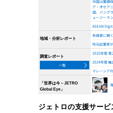
中国は業績改
ア・オセアニ
国、バング
ュージーランド
ASEAN D
有識者に聞く
地域・分析レポート
地元起業家が
2025年度
調査レポート
2024年度 
一覧
マレーシアの
「世界は今－JETRO
Global Eye」
ジェトロの支援サービ