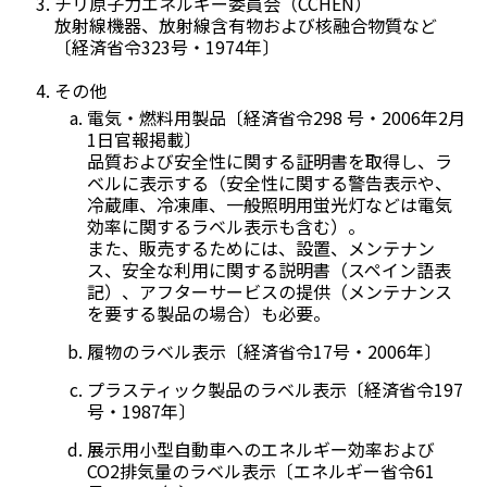
チリ原子力エネルギー委員会（CCHEN）
放射線機器、放射線含有物および核融合物質など
〔経済省令323号・1974年〕
その他
電気・燃料用製品〔経済省令298 号・2006年2月
1日官報掲載〕
品質および安全性に関する証明書を取得し、ラ
ベルに表示する（安全性に関する警告表示や、
冷蔵庫、冷凍庫、一般照明用蛍光灯などは電気
効率に関するラベル表示も含む）。
また、販売するためには、設置、メンテナン
ス、安全な利用に関する説明書（スペイン語表
記）、アフターサービスの提供（メンテナンス
を要する製品の場合）も必要。
履物のラベル表示〔経済省令17号・2006年〕
プラスティック製品のラベル表示〔経済省令197
号・1987年〕
展示用小型自動車へのエネルギー効率および
CO2排気量のラベル表示〔エネルギー省令61