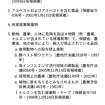
10月4日官報掲載〕
アスベストおよびアスベストを含む製品〔保健省令
656号・2001年1月13日官報掲載〕
有害産業廃棄物
動物、農業、人体に危険を及ぼす物質（例：農薬、
トルエンが含まれている接着剤等）で、保健省、農
業省、他の省令により、輸入が禁止されている品目
食用動物への投与禁止薬剤
豚ペスト用ワクチン〔農牧庁決議2928号・1997
年〕
鳥インフルエンザ流行地域の鶏製品〔農牧庁決
議6068号・2005年11月14日官報掲載〕
使用禁止の農薬〔農牧庁決議6149号・2023年〕
植物に害を与えるとみなされるもの〔農業次官
官房決議1465号・1981年〕
トルエンを含む接着剤・テープ〔保健省令754
号・1998年12月24日官報掲載〕