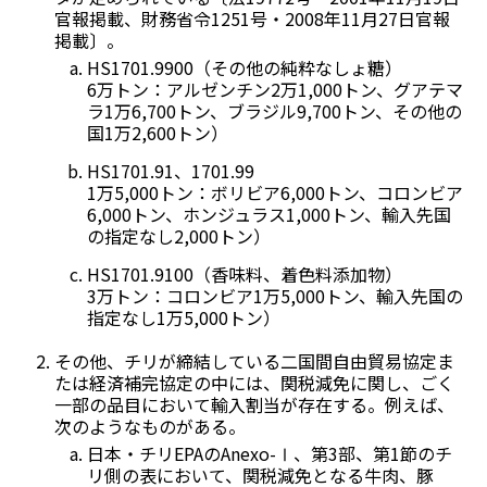
官報掲載、財務省令1251号・2008年11月27日官報
掲載〕。
HS1701.9900（その他の純粋なしょ糖）
6万トン：アルゼンチン2万1,000トン、グアテマ
ラ1万6,700トン、ブラジル9,700トン、その他の
国1万2,600トン）
HS1701.91、1701.99
1万5,000トン：ボリビア6,000トン、コロンビア
6,000トン、ホンジュラス1,000トン、輸入先国
の指定なし2,000トン）
HS1701.9100（香味料、着色料添加物）
3万トン：コロンビア1万5,000トン、輸入先国の
指定なし1万5,000トン）
その他、チリが締結している二国間自由貿易協定ま
たは経済補完協定の中には、関税減免に関し、ごく
一部の品目において輸入割当が存在する。例えば、
次のようなものがある。
日本・チリEPAのAnexo-Ⅰ、第3部、第1節のチ
リ側の表において、関税減免となる牛肉、豚