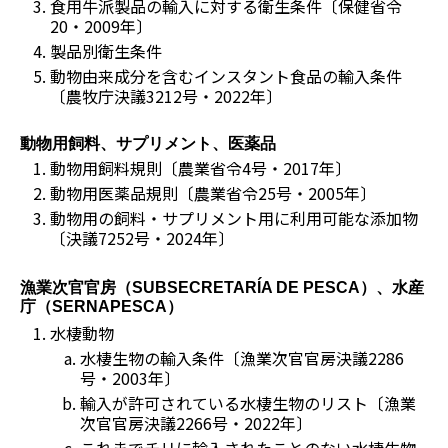
食用牛派製品の輸入に対する衛生条件〔保健省令
20・2009年〕
製品別衛生条件
動物由来成分を含むインスタント食品の輸入条件
〔農牧庁決議3212号・2022年〕
動物用飼料、サプリメント、医薬品
動物用飼料規則〔農業省令4号・2017年〕
動物用医薬品規則〔農業省令25号・2005年〕
動物用の飼料・サプリメント用に利用可能な添加物
〔決議7252号・2024年〕
漁業次官官房（
SUBSECRETARÍA DE PESCA
）、水産
庁（
SERNAPESCA
）
水棲動物
水棲生物の輸入条件〔漁業次官官房決議2286
号・2003年〕
輸入が許可されている水棲生物のリスト〔漁業
次官官房決議2266号・2022年〕
これまでチリに輸入されたことのない水棲生物