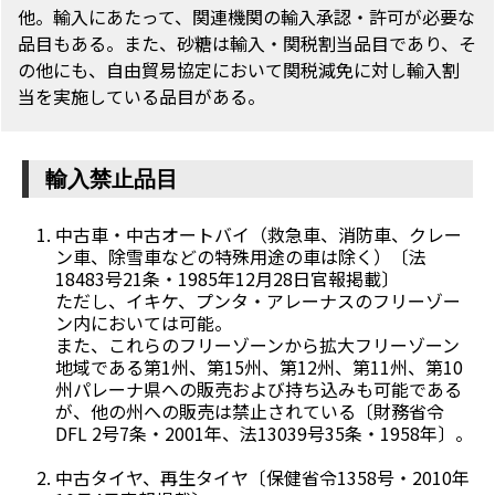
他。輸入にあたって、関連機関の輸入承認・許可が必要な
品目もある。また、砂糖は輸入・関税割当品目であり、そ
の他にも、自由貿易協定において関税減免に対し輸入割
当を実施している品目がある。
輸入禁止品目
中古車・中古オートバイ（救急車、消防車、クレー
ン車、除雪車などの特殊用途の車は除く）〔法
18483号21条・1985年12月28日官報掲載〕
ただし、イキケ、プンタ・アレーナスのフリーゾー
ン内においては可能。
また、これらのフリーゾーンから拡大フリーゾーン
地域である第1州、第15州、第12州、第11州、第10
州パレーナ県への販売および持ち込みも可能である
が、他の州への販売は禁止されている〔財務省令
DFL 2号7条・2001年、法13039号35条・1958年〕。
中古タイヤ、再生タイヤ〔保健省令1358号・2010年