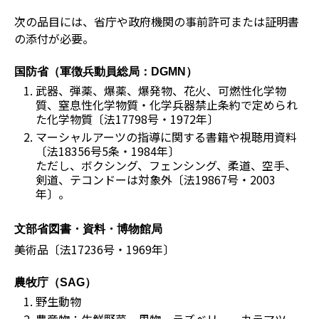
次の品目には、省庁や政府機関の事前許可または証明書
の添付が必要。
国防省（軍徴兵動員総局：DGMN）
武器、弾薬、爆薬、爆発物、花火、可燃性化学物
質、窒息性化学物質・化学兵器禁止条約で定められ
た化学物質〔法17798号・1972年〕
マーシャルアーツの指導に関する書籍や視聴用資料
〔法18356号5条・1984年〕
ただし、ボクシング、フェンシング、柔道、空手、
剣道、テコンドーは対象外〔法19867号・2003
年〕。
文部省図書・資料・博物館局
美術品〔法17236号・1969年〕
農牧庁（SAG）
野生動物
農産物：生鮮野菜、果物、ラズベリー、カラマツ、