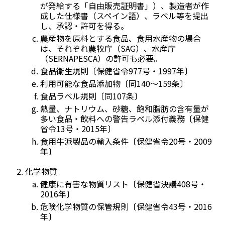
が発給する「自由販売証明書」）、製造者が作
成した仕様書（スペイン語）、ラベル等を提出
し、承認・許可を得る。
農産物を原料とする食品、食用水産物の場合
は、それぞれ農牧庁（SAG）、水産庁
（SERNAPESCA）の許可も必要。
食品衛生規則〔保健省令977号・1997年〕
利用可能な食品添加物〔同140～159条〕
食品ラベル規則〔同107条〕
熱量、ナトリウム、砂糖、飽和脂肪の含有量が
多い食品・飲料への警告ラベル添付義務〔保健
省令13号・2015年〕
食用牛派製品の輸入条件〔保健省令20号・2009
年〕
化学物質
健康に有害な物質リスト〔保健省決議408号・
2016年〕
危険化学物質の保管規則〔保健省令43号・2016
年〕