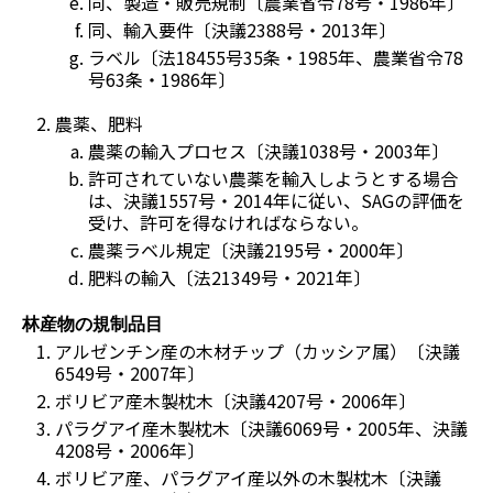
同、製造・販売規制〔農業省令78号・1986年〕
同、輸入要件〔決議2388号・2013年〕
ラベル〔法18455号35条・1985年、農業省令78
号63条・1986年〕
農薬、肥料
農薬の輸入プロセス〔決議1038号・2003年〕
許可されていない農薬を輸入しようとする場合
は、決議1557号・2014年に従い、SAGの評価を
受け、許可を得なければならない。
農薬ラベル規定〔決議2195号・2000年〕
肥料の輸入〔法21349号・2021年〕
林産物の規制品目
アルゼンチン産の木材チップ（カッシア属）〔決議
6549号・2007年〕
ボリビア産木製枕木〔決議4207号・2006年〕
パラグアイ産木製枕木〔決議6069号・2005年、決議
4208号・2006年〕
ボリビア産、パラグアイ産以外の木製枕木〔決議