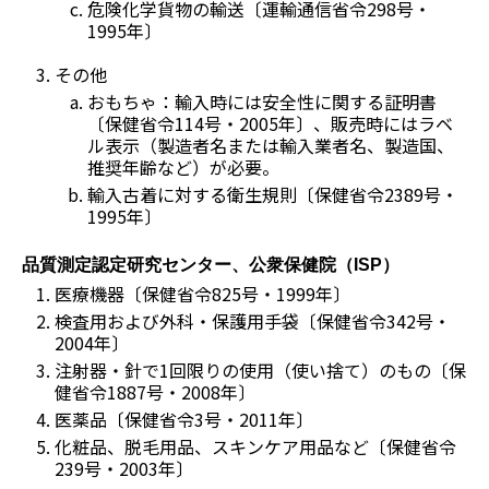
危険化学貨物の輸送〔運輸通信省令298号・
1995年〕
その他
おもちゃ：輸入時には安全性に関する証明書
〔保健省令114号・2005年〕、販売時にはラベ
ル表示（製造者名または輸入業者名、製造国、
推奨年齢など）が必要。
輸入古着に対する衛生規則〔保健省令2389号・
1995年〕
品質測定認定研究センター、公衆保健院（ISP）
医療機器〔保健省令825号・1999年〕
検査用および外科・保護用手袋〔保健省令342号・
2004年〕
注射器・針で1回限りの使用（使い捨て）のもの〔保
健省令1887号・2008年〕
医薬品〔保健省令3号・2011年〕
化粧品、脱毛用品、スキンケア用品など〔保健省令
239号・2003年〕