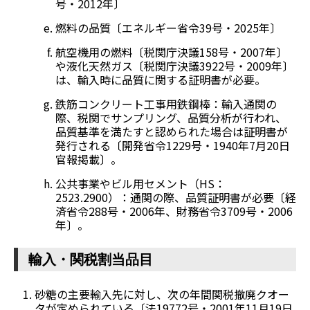
号・2012年〕
燃料の品質〔エネルギー省令39号・2025年〕
航空機用の燃料〔税関庁決議158号・2007年〕
や液化天然ガス〔税関庁決議3922号・2009年〕
は、輸入時に品質に関する証明書が必要。
鉄筋コンクリート工事用鉄鋼棒：輸入通関の
際、税関でサンプリング、品質分析が行われ、
品質基準を満たすと認められた場合は証明書が
発行される〔開発省令1229号・1940年7月20日
官報掲載〕。
公共事業やビル用セメント（HS：
2523.2900）：通関の際、品質証明書が必要〔経
済省令288号・2006年、財務省令3709号・2006
年〕。
輸入・関税割当品目
砂糖の主要輸入先に対し、次の年間関税撤廃クオー
タが定められている〔法19772号・2001年11月19日