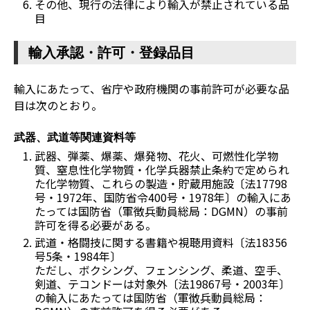
その他、現行の法律により輸入が禁止されている品
目
輸入承認・許可・登録品目
輸入にあたって、省庁や政府機関の事前許可が必要な品
目は次のとおり。
武器、武道等関連資料等
武器、弾薬、爆薬、爆発物、花火、可燃性化学物
質、窒息性化学物質・化学兵器禁止条約で定められ
た化学物質、これらの製造・貯蔵用施設〔法17798
号・1972年、国防省令400号・1978年〕の輸入にあ
たっては国防省（軍徴兵動員総局：DGMN）の事前
許可を得る必要がある。
武道・格闘技に関する書籍や視聴用資料〔法18356
号5条・1984年〕
ただし、ボクシング、フェンシング、柔道、空手、
剣道、テコンドーは対象外〔法19867号・2003年〕
の輸入にあたっては国防省（軍徴兵動員総局：