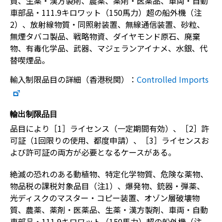
質、生薬・漢方製剤、農薬、薬剤・医薬品、車両・自動
車部品・111.9キロワット（150馬力）超の船外機（注
2）、放射線物質・同照射装置、無線通信装置、砂粒、
無煙タバコ製品、戦略物資、ダイヤモンド原石、廃棄
物、有毒化学品、武器、マジェランアイナメ、水銀、代
替喫煙品。
輸入制限品目の詳細（香港税関）：
Controlled Imports
輸出制限品目
品目により［1］ライセンス（一定期間有効）、［2］許
可証（1回限りの使用、都度申請）、［3］ライセンスお
よび許可証の両方が必要となるケースがある。
絶滅の恐れのある動植物、特定化学物質、危険な薬物、
物品税の課税対象品目（注1）、爆発物、銃器・弾薬、
光ディスクのマスター・コピー装置、オゾン層破壊物
質、農薬、薬剤・医薬品、生薬・漢方製剤、車両・自動
車部品・111.9キロワット（150馬力）超の船外機（注