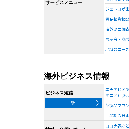
サービスメニュー
ジェトロが
貿易投資相
海外ミニ調
展示会・商
地域のニー
海外ビジネス情報
エチオピアで
ビジネス短信
ケニア)（20
一覧
革製品ブラン
上半期の日本
コロナ禍など