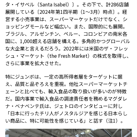
タ・イサベル（Santa Isabel）〕。その下で、計286店舗
展開している〔2024年第1四半期（1～3月）時点〕。経
営する小売事業は、スーパーマーケットだけでなく、シ
ョッピングモールなど幅広い。また、国際的にも展開。
ブラジル、アルゼンチン、ペルー、コロンビアの南米各
国に、1,000超える店舗を構える。多角的かつグローバル
な大企業と言えるだろう。2022年には米国のザ・フレッ
シュ・マーケット（the Fresh Market）の株式を取得し、
さらに事業を拡大させた。
特にジュンボは、一定の高所得者層をターゲットに据
え、品質と品ぞろえを重視。他社スーパーマーケットチ
ェーンと比べても、輸入食品の取り扱いが多いのが特徴
だ。国内事業で輸入食品の調達責任者を務めるマグダレ
ナ・ベナベンテ氏は、ジェトロのインタビューに対し
「日本に行ったチリ人がノスタルジアを感じる日本らし
い商品に、特に可能性を感じている」と話す（注1）。