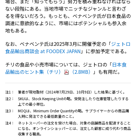
場合、まだ「知ってもらう」努力を積み重ねなければなら
ない段階にある。当地市場でニッチなジャンルと言わざ
るを得ないだろう。もっとも、ベナベンテ氏が日本食品の
調達に意欲的なように、市場にはポテンシャルも参入余
地もある。
なお、ベナベンテ氏は2025年3月に開催予定の「
ジェトロ
食品輸出商談会 at FOODEX JAPAN
」に参加予定である。
チリの食品や小売市場については、ジェトロの「
日本食
品輸出のヒント集（チリ）
（2.8MB）
」も有用だ。
注1：
筆者が現地取材（2024年7月29日、10月9日）した結果に基づく。
注2：
SKUは、Stock Keeping Unitの略。受発注したり在庫管理したりする
上での最小単位。
注3：
MOQは、Minimum Order Quantityの略。サプライヤーからの商品購
入時に発注できる最低数量のこと。
注4：
ネットスーパーの注文を受けた場合、対象の店舗商品を配達すること
になる。オンラインショッパーとは、注文した顧客に成り代わり商品
収集する職員。