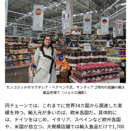
センコスッドのマグダレナ・ベナベンテ氏、サンティアゴ市内の店舗の輸入
食品売場で（ジェトロ撮影）
同チェーンでは、これまでに世界34カ国から調達した実
績を持つ。輸入元が多いのは、欧米各国だ。具体的に
は、ドイツをはじめ、イタリア、スペインなど欧州各国
や、米国が目立つ。大規模店舗では輸入食品だけで1,700