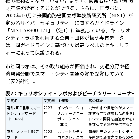
権の権利者になっていない。よって、開発者は単独で知的
財産権を所有することができる。さらに、同ラボは、
2020年10月に米国商務省国立標準技術研究所（NIST）が
定めるサイバーセキュリティーに関するガイドライン
「NIST SP800-171」（注1）に準拠している。キュリオ
シティ・ラボを利用する企業・団体が扱う専有データ
は、同ガイドラインに基づいた最高レベルのセキュリテ
ィーによって保護される。
市と同ラボは、その取り組みが評価され、交通分野や経
済開発分野でスマートシティ関連の賞を受賞している
（表2参照）。
表2：キュリオシティ・ラボおよびピーチツリー・コーナー
受賞名
受賞年
主催者
賞の概要
第6回IDC北米スマー
2023
インターナショ
北米の州や自治体がスマート
トシティアワード
年
ナルデータコー
施する中で達成した進歩を評
（SCNAA）
ポレーション
トシティ開発を加速させるた
（IDC）
を共有する場を提供すること
第7回スマート50ア
2023
スマートシティ
毎年世界のスマートシティプ
ワード
年
コネクト、スマ
革新的で影響力のある50の活