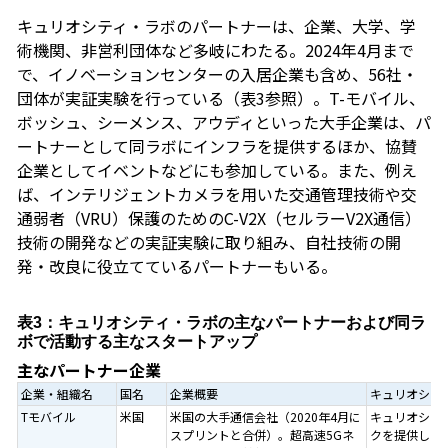
キュリオシティ・ラボのパートナーは、企業、大学、学
術機関、非営利団体など多岐にわたる。2024年4月まで
で、イノベーションセンターの入居企業も含め、56社・
団体が実証実験を行っている（表3参照）。T-モバイル、
ボッシュ、シーメンス、アウディといった大手企業は、パ
ートナーとして同ラボにインフラを提供するほか、協賛
企業としてイベントなどにも参加している。また、例え
ば、インテリジェントカメラを用いた交通管理技術や交
通弱者（VRU）保護のためのC-V2X（セルラーV2X通信）
技術の開発などの実証実験に取り組み、自社技術の開
発・改良に役立てているパートナーもいる。
表3：キュリオシティ・ラボの主なパートナーおよび同ラ
ボで活動する主なスタートアップ
主なパートナー企業
企業・組織名
国名
企業概要
キュリオシテ
Tモバイル
米国
米国の大手通信会社（2020年4月に
キュリオシテ
スプリントと合併）。超高速5Gネ
クを提供して