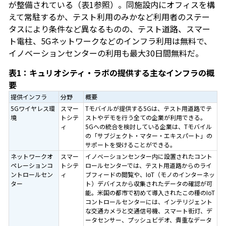
が整備されている（表1参照）。同施設内にオフィスを構
えて常駐するか、テスト利用のみかなど利用者のステー
タスにより条件など異なるものの、テスト道路、スマー
ト電柱、5Gネットワークなどのインフラ利用は無料で、
イノベーションセンターの利用も最大30日間無料だ。
表1：キュリオシティ・ラボの提供する主なインフラの概
要
提供インフラ
分野
概要
5Gワイヤレス環
スマー
Tモバイルが提供する5Gは、テスト用道路でテ
境
トシテ
ストやデモを行う全ての企業が利用できる。
ィ
5Gへの統合を検討している企業は、Tモバイル
の「サブジェクト・マター・エキスパート」の
サポートを受けることができる。
ネットワークオ
スマー
イノベーションセンター内に設置されたコント
ペレーションコ
トシテ
ロールセンターでは、テスト用道路からのライ
ントロールセン
ィ
ブフィードの閲覧や、IoT（モノのインターネッ
ター
ト）デバイスから収集されたデータの確認が可
能。米国の都市で初めて導入されたこの種のIoT
コントロールセンターには、インテリジェント
な交通カメラと交通信号機、スマート街灯、デ
ータセンサー、プッシュビデオ、貴重なデータ