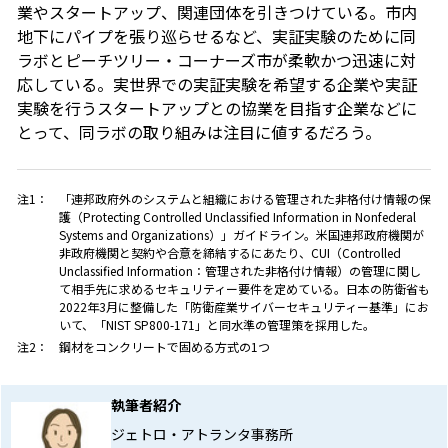
業やスタートアップ、関連団体を引きつけている。市内
地下にパイプを張り巡らせるなど、実証実験のために同
ラボとピーチツリー・コーナーズ市が柔軟かつ迅速に対
応している。実世界での実証実験を希望する企業や実証
実験を行うスタートアップとの協業を目指す企業などに
とって、同ラボの取り組みは注目に値するだろう。
注1：
「連邦政府外のシステムと組織における管理された非格付け情報の保
護（Protecting Controlled Unclassified Information in Nonfederal
Systems and Organizations）」ガイドライン。米国連邦政府機関が
非政府機関と契約や合意を締結するにあたり、CUI（Controlled
Unclassified Information：管理された非格付け情報）の管理に関し
て相手先に求めるセキュリティー要件を定めている。日本の防衛省も
2022年3月に整備した「防衛産業サイバーセキュリティー基準」にお
いて、「NIST SP800-171」と同水準の管理策を採用した。
注2：
鋼材をコンクリートで固める方式の1つ
執筆者紹介
ジェトロ・アトランタ事務所