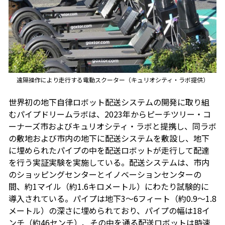
遠隔操作により走行する電動スクーター（キュリオシティ・ラボ提供）
世界初の地下自律ロボット配送システムの開発に取り組
むパイプドリームラボは、2023年からピーチツリー・コ
ーナーズ市およびキュリオシティ・ラボと提携し、同ラボ
の敷地および市内の地下に配送システムを敷設し、地下
に埋められたパイプの中を配送ロボットが走行して配達
を行う実証実験を実施している。配送システムは、市内
のショッピングセンターとイノベーションセンターの
間、約1マイル（約1.6キロメートル）にわたり試験的に
導入されている。パイプは地下3～6フィート（約0.9～1.8
メートル）の深さに埋められており、パイプの幅は18イ
ンチ（約46センチ）、その中を通る配送ロボットは時速