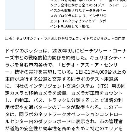
ンフラ全体にかかる全てのIoTデバ
ントロールセ
イスから収集されたデータをAIベー
スのプログラムにより、インテリジ
ェントコネクティビティとデータポ
イントを活用して可視化。
出所：キュリオシティ・ラボおよび各社ウェブサイトなどからジェトロ作成
ドイツのボッシュは、2020年9月にピーチツリー・コーナ
ーズ市との戦略的協力関係を締結した。キュリオシティ・
ラボを含む市内各所で、「ビデオ・アズ・ア・センサ
ー」技術の実証を実施している。1日に1万4,000台以上の
車両が通行する公道と交差する同ラボのテスト用道路
に、同社のインテリジェント交通システム（ITS）用の固
定カメラと移動カメラを設置。カメラが車両をカウント
し、自動車、バス、トラックに分類することで道路の利
用状況や交通パターンのデータが取得される。このデー
タは、同ラボのネットワークオペレーションコントロー
ルセンター内のダッシュボードに表示され、市の管理者
が道路の安全性と効率性を高めるために特定のエリアを