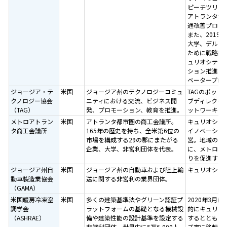
ピーチツリー
アトランタ地
通改善プロジ
また、2019
大学、デルタ
ために戦略的パ
ュリオシティ
ション推進の
ベータープロ
ジョージア・テ
米国
ジョージア州のテクノロジーコミュ
TAGのポッ
クノロジー協会
ニティにおける交流、ビジネス開
ブディレクタ
（TAG）
発、プロモーション、教育を推進。
ットワーキン
メトロアトラン
米国
アトランタ都市圏の商工会議所。
キュリオシテ
タ商工会議所
165年の歴史を持ち、全米第6位の
イノベーション
市場を構成する29の郡にまたがる
営。地域のク
企業、大学、非営利団体を代表。
に、メトロア
りを促進する
ジョージア州自
米国
ジョージア州の自動車および陸上輸
キュリオシテ
動車製造業協会
送に関する非営利の業界団体。
（GAMA）
米国暖房冷凍空
米国
多くの建築基準法やグリーン認証プ
2020年3月
調学会
ラットフォームの基礎となる機械設
的にキュリオ
（ASHRAE）
備や建築性能の設計基準を設定する
するとともに、
非営利団体。世界中に5万6,000人
ズ市に移転。H