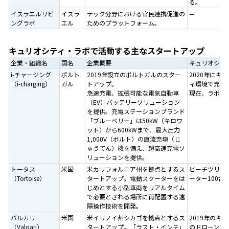
る。
イスラエルリビ
イスラ
テック分野における官民連携促進の
—
ングラボ
エル
ためのプラットフォーム。
キュリオシティ・ラボで活動する主なスタートアップ
企業・組織名
国名
企業概要
キュリオシテ
i-チャージング
ポルト
2019年設立のポルトガルのスター
2020年に
（i-charging）
ガル
トアップ。
ィ環境で充電
急速充電、拡張可能な電気自動車
現在、ラボ内
（EV）バッテリーソリューション
を提供。充電ステーションブランド
「ブルーベリー」は50kW（キロワ
ット）から600kWまで、最大出力
1,000V（ボルト）の直流充填（じ
ゅうてん）機を備え、超高速充電ソ
リューションを提供。
トータス
米国
米カリフォルニア州を拠点とするス
ピーチツリー
（Tortoise）
タートアップ。電動スクーターをは
ーター100
じめとする小型車両をリアルタイム
で必要とされる場所に再配置する遠
隔操作技術を開発。
バルカリ
米国
米イリノイ州シカゴを拠点とするス
2019年のキ
（Valqari）
タートアップ。「ラスト・インチ」
のドローンに