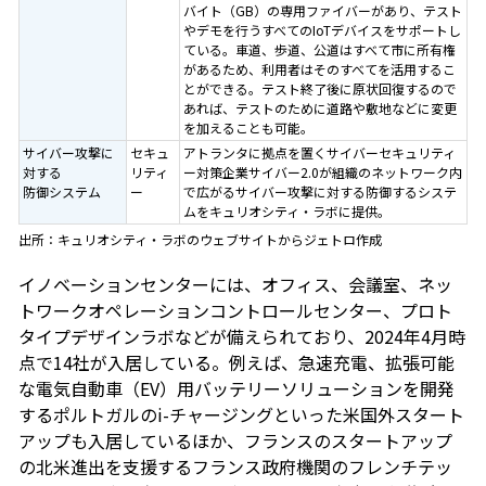
バイト（GB）の専用ファイバーがあり、テスト
やデモを行うすべてのIoTデバイスをサポートし
ている。車道、歩道、公道はすべて市に所有権
があるため、利用者はそのすべてを活用するこ
とができる。テスト終了後に原状回復するので
あれば、テストのために道路や敷地などに変更
を加えることも可能。
サイバー攻撃に
セキュ
アトランタに拠点を置くサイバーセキュリティ
対する
リティ
ー対策企業サイバー2.0が組織のネットワーク内
防御システム
ー
で広がるサイバー攻撃に対する防御するシステ
ムをキュリオシティ・ラボに提供。
出所：キュリオシティ・ラボのウェブサイトからジェトロ作成
イノベーションセンターには、オフィス、会議室、ネッ
トワークオペレーションコントロールセンター、プロト
タイプデザインラボなどが備えられており、2024年4月時
点で14社が入居している。例えば、急速充電、拡張可能
な電気自動車（EV）用バッテリーソリューションを開発
するポルトガルのi-チャージングといった米国外スタート
アップも入居しているほか、フランスのスタートアップ
の北米進出を支援するフランス政府機関のフレンチテッ