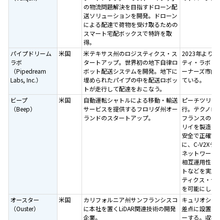
の物流問題解決を目指すドローン配
送ソリューションを開発。ドローン
による配達で荷物を受け取るための
スマート宅配ボックスで特許を取
得。
パイプドリーム
米国
米テキサス州のロジスティクス・ス
2023年よ
ラボ
タートアップ。世界初の地下自律ロ
ティ・ラボと
（Pipedream
ボット配送システムを開発。地下に
ーナーズ市内
Labs, Inc.）
埋められたパイプの中を配送ロボッ
ている。
トが走行して配達をおこなう。
ビープ
米国
自動運転シャトルによる移動・輸送
ピーチツリー
（Beep）
サービスを提供するフロリダ州オー
行。テクノロ
ランドのスタートアップ。
フランスのナ
リイを製造す
安全で正確な
に、C-V2X
ネットワーク
相互運用性や
トなどを実施
ティクス・デ
を可能にして
オースター
米国
カリフォルニア州サンフランシスコ
キュリオシティ
（Ouster）
に本社を置くLiDAR関連技術の開発
差点に設置さ
企業。
ーする。収集