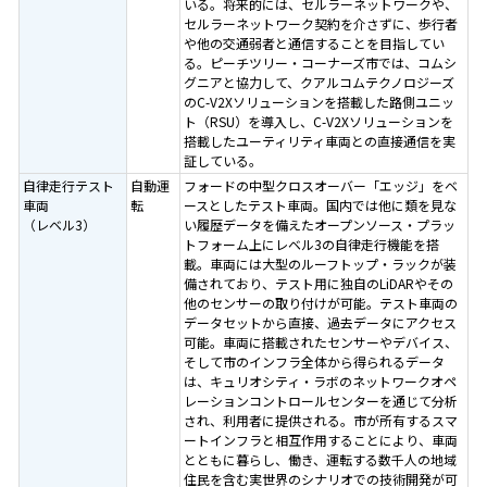
いる。将来的には、セルラーネットワークや、
セルラーネットワーク契約を介さずに、歩行者
や他の交通弱者と通信することを目指してい
る。ピーチツリー・コーナーズ市では、コムシ
グニアと協力して、クアルコムテクノロジーズ
のC-V2Xソリューションを搭載した路側ユニッ
ト（RSU）を導入し、C-V2Xソリューションを
搭載したユーティリティ車両との直接通信を実
証している。
自律走行テスト
自動運
フォードの中型クロスオーバー「エッジ」をベ
車両
転
ースとしたテスト車両。国内では他に類を見な
（レベル3）
い履歴データを備えたオープンソース・プラッ
トフォーム上にレベル3の自律走行機能を搭
載。車両には大型のルーフトップ・ラックが装
備されており、テスト用に独自のLiDARやその
他のセンサーの取り付けが可能。テスト車両の
データセットから直接、過去データにアクセス
可能。車両に搭載されたセンサーやデバイス、
そして市のインフラ全体から得られるデータ
は、キュリオシティ・ラボのネットワークオペ
レーションコントロールセンターを通じて分析
され、利用者に提供される。市が所有するスマ
ートインフラと相互作用することにより、車両
とともに暮らし、働き、運転する数千人の地域
住民を含む実世界のシナリオでの技術開発が可