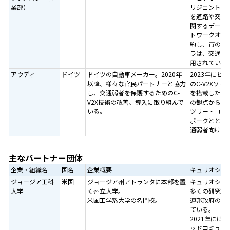
業部）
リジェント交
を道路や交差
関するデータ
トワークオペ
約し、市の交
ラは、交通弱者
用されている
アウディ
ドイツ
ドイツの自動車メーカー。2020年
2023年に
以降、様々な官民パートナーと協力
のC-V2Xソ
し、交通弱者を保護するためのC-
を搭載したア
V2X技術の改善、導入に取り組んで
の観点からC-
いる。
ツリー・コー
ポークとともに
通弱者向けのC
主なパートナー団体
企業・組織名
国名
企業概要
キュリオシテ
ジョージア工科
米国
ジョージア州アトランタに本部を置
キュリオシテ
大学
く州立大学。
多くの研究が
米国工学系大学の名門校。
連邦政府の助
ている。
2021年には
ッドコミュニテ