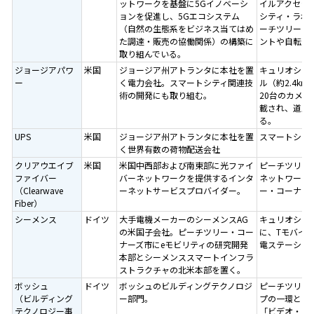
ットワークを基盤に5Gイノベーシ
イルアクセラ
ョンを促進し、5Gエコシステム
シティ・ラボ
（自然の生態系をビジネス当てはめ
ーチツリー・
た調達・販売の協働関係）の構築に
ントや自転車
取り組んでいる。
ジョージアパワ
米国
ジョージア州アトランタに本社を置
キュリオシテ
ー
く電力会社。スマートシティ関連技
ル（約2.4k
術の開発にも取り組む。
20台のカメ
載され、道路
る。
UPS
米国
ジョージア州アトランタに本社を置
スマートシテ
く世界有数の荷物配送会社
クリアウエイブ
米国
米国中西部および南東部に光ファイ
ピーチツリー
ファイバー
バーネットワークを提供するインタ
ネットワークを
（Clearwave
ーネットサービスプロバイダー。
ー・コーナー
Fiber）
シーメンス
ドイツ
大手電機メーカーのシーメンスAG
キュリオシテ
の米国子会社。ピーチツリー・コー
に、Tモバイ
ナーズ市にeモビリティの研究開発
電ステーショ
本部とシーメンススマートインフラ
ストラクチャの北米本部を置く。
ボッシュ
ドイツ
ボッシュのビルディングテクノロジ
ピーチツリー
（ビルディング
ー部門。
プの一環とし
テクノロジー事
「ビデオ・ア