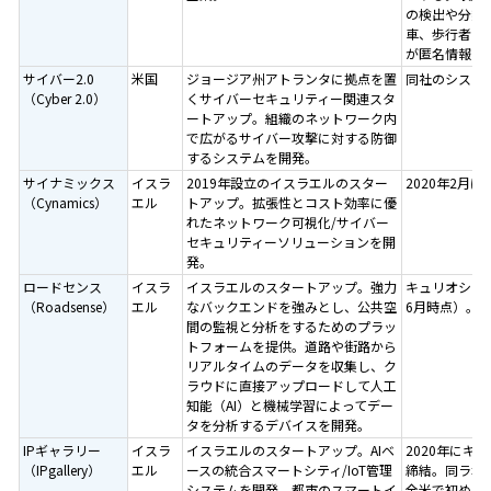
の検出や分類
車、歩行者の
が匿名情報と
サイバー2.0
米国
ジョージア州アトランタに拠点を置
同社のシステ
（Cyber 2.0）
くサイバーセキュリティー関連スタ
ートアップ。組織のネットワーク内
で広がるサイバー攻撃に対する防御
するシステムを開発。
サイナミックス
イスラ
2019年設立のイスラエルのスター
2020年2月
（Cynamics）
エル
トアップ。拡張性とコスト効率に優
れたネットワーク可視化/サイバー
セキュリティーソリューションを開
発。
ロードセンス
イスラ
イスラエルのスタートアップ。強力
キュリオシテ
（Roadsense）
エル
なバックエンドを強みとし、公共空
6月時点）。
間の監視と分析をするためのプラッ
トフォームを提供。道路や街路から
リアルタイムのデータを収集し、ク
ラウドに直接アップロードして人工
知能（AI）と機械学習によってデー
タを分析するデバイスを開発。
IPギャラリー
イスラ
イスラエルのスタートアップ。AIベ
2020年に
（IPgallery）
エル
ースの統合スマートシティ/IoT管理
締結。同ラボ
システムを開発。都市のスマートイ
全米で初めて