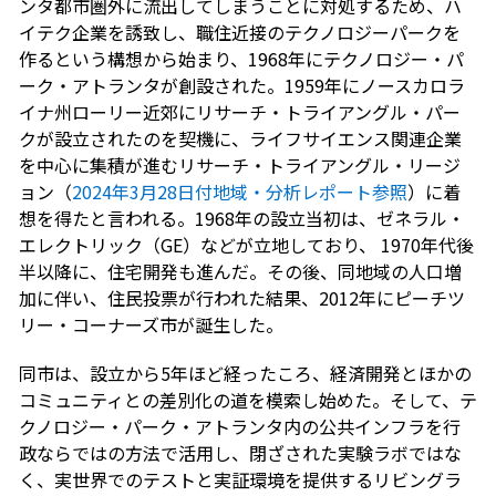
ンタ都市圏外に流出してしまうことに対処するため、ハ
イテク企業を誘致し、職住近接のテクノロジーパークを
作るという構想から始まり、1968年にテクノロジー・パ
ーク・アトランタが創設された。1959年にノースカロラ
イナ州ローリー近郊にリサーチ・トライアングル・パー
クが設立されたのを契機に、ライフサイエンス関連企業
を中心に集積が進むリサーチ・トライアングル・リージ
ョン（
2024年3月28日付地域・分析レポート参照
）に着
想を得たと言われる。1968年の設立当初は、ゼネラル・
エレクトリック（GE）などが立地しており、 1970年代後
半以降に、住宅開発も進んだ。その後、同地域の人口増
加に伴い、住民投票が行われた結果、2012年にピーチツ
リー・コーナーズ市が誕生した。
同市は、設立から5年ほど経ったころ、経済開発とほかの
コミュニティとの差別化の道を模索し始めた。そして、テ
クノロジー・パーク・アトランタ内の公共インフラを行
政ならではの方法で活用し、閉ざされた実験ラボではな
く、実世界でのテストと実証環境を提供するリビングラ