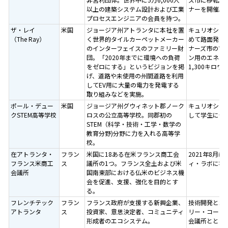
以上の建築システム設計および工業
ナーを開催。
プロセスエンジニアの会員を持つ。
ザ・レイ
米国
ジョージア州アトランタに本社を置
キュリオシテ
（The Ray）
く世界的タイルカーペットメーカー
めて路面発電
のインターフェイスのファミリー財
ナーズ市の市
団。「2020年までに環境への負荷
ン用のエネル
をゼロにする」というビジョンを掲
1,300キロ
げ、道路や未使用の州間道路を利用
してEV用に大量の電力を発電する
取り組みなどを実施。
ポール・デュー
米国
ジョージア州グウィネット郡ノーク
キュリオシテ
クSTEM高等学校
ロスの公立高等学校。同郡初の
して学生に体
STEM（科学・技術・工学・数学の
教育分野)分野に力を入れる高等学
校。
在アトランタ・
フラン
米国に18ある在米フランス商工会
2021年8月
フランス米商工
ス
議所の1つ。フランス全土および米
ィ・ラボに移
会議所
国南東部における仏米のビジネス機
会を促進、支援、強化を目的とす
る。
フレンチテック
フラン
フランス政府が支援する新興企業、
技術開発と北
アトランタ
ス
投資家、意思決定者、コミュニティ
リー・コーナ
形成者のエコシステム。
会議所ととも