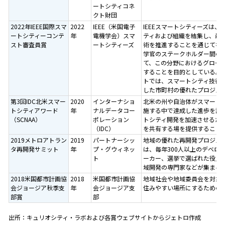
ートシティコネ
クト財団
2022年IEEE国際スマ
2022
IEEE（米国電子
IEEEスマートシティーズは、
ートシティーコンテ
年
電機学会）スマ
ティおよび組織を結集し、最
スト審査員賞
ートシティーズ
術を推進することを通じて社
学官のステークホルダー間の
て、この分野におけるグロー
することを目的としている。
トでは、スマートシティ技術
した市町村の優れたプロジェ
第3回IDC北米スマー
2020
インターナショ
北米の州や自治体がスマート
トシティアワード
年
ナルデータコー
施する中で達成した進歩を評
（SCNAA）
ポレーション
トシティ開発を加速させるた
（IDC）
を共有する場を提供すること
2019メトロアトラン
2019
パートナーシッ
地域の優れた再開発プロジェ
タ再開発サミット
年
プ・グウィネッ
は、毎年300人以上のデベロ
ト
ーカー、選挙で選ばれた役員
域開発の専門家などが集まる
2018米国都市計画協
2018
米国都市計画協
地域社会や地域委員会を対象
会ジョージア秋季支
年
会ジョージア支
住みやすい場所にするための
部賞
部
出所：キュリオシティ・ラボおよび各賞ウェブサイトからジェトロ作成