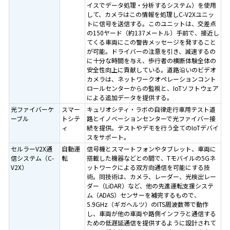
イスでデータ処理・分析するシステム）を使用
して、カメラはこの情報を処理しC-V2Xユニッ
トに信号を送信する。このユニットは、交差点
の150ヤード（約137メートル）手前で、接近し
てくる車両にこの警告メッセージを発すること
が可能。ドライバーの注意を引き、減速するの
に十分な時間を与え、歩行者の横断体験全体の
安全性向上に貢献している。道路沿いのビデオ
カメラは、ネットワークオペレーションコント
ロールセンターからの監視と、IoTソフトウェア
による追加データを提供する。
光ファイバーケ
スマー
キュリオシティ・ラボの自律走行車用テスト道
ーブル
トシテ
路とイノベーションセンターで光ファイバー接
ィ
続を提供。テストやデモを行う全てのIoTデバイ
スをサポート。
セルラーV2X通
自動運
信号機とスマートフォンやタブレット、車両に
信システム（C-
転
搭載した機器などとの間で、Tモバイルの5Gネ
V2X）
ットワークによる双方向通信を可能にする技
術。同技術は、カメラ、レーダー、光検出レー
ダー（LiDAR）など、他の先進運転支援システ
ム（ADAS）センサーを補完するもので、
5.9GHz（ギガヘルツ）のITS周波数帯で動作
し、車両が他の車両や路側インフラと通信する
ための低遅延通信を提供するように設計されて