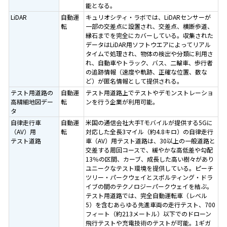
能となる。
LiDAR
自動運
キュリオシティ・ラボでは、LiDARセンサーが
転
一部の交差点に設置され、交差点、横断歩道、
縁石までを完全にカバーしている。収集された
データはLiDAR用ソフトウエアによってリアル
タイムで処理され、物体の検出や分類に利用さ
れ、自動車やトラック、バス、二輪車、歩行者
の追跡情報（速度や軌跡、正確な位置、数な
ど）が匿名情報として提供される。
テスト用道路の
自動運
テスト用道路上でテストやデモンストレーショ
高精細地図デー
転
ンを行う企業が利用可能。
タ
自律走行車
自動運
米国の通信会社大手Tモバイルが提供する5Gに
（AV）用
転
対応した全長3マイル（約4.8キロ）の自律走行
テスト道路
車（AV）用テスト道路は、30以上の一般道路と
交差する周回コースで、緩やかな高低差や勾配
13％の区間、カーブ、成長した高い樹々があり
ユニークなテスト環境を提供している。ピーチ
ツリー・パークウェイとスポルティング・ドラ
イブの間のテクノロジーパークウェイを結ぶ。
テスト用道路では、完全自動運転車（レベル
5）を含むあらゆる先進車両の走行テスト、700
フィート（約213メートル）以下でのドローン
飛行テストや充電技術のテストが可能。1ギガ