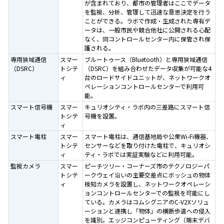
が含まれており、都市の管理者はここでデータ
を監視、分析、管理して迅速な意思決定を行う
ことができる。ラボで作成・生成された専有デ
ータは、一般市民や競合他社に公開される心配
なく、同コントロールセンター内に保管され保
護される。
専用狭域通信
スマー
ブルートゥース（Bluetooth）と専用狭域通信
（DSRC）
トシテ
（DSRC）を組み合わせたデータ収集が可能な4
ィ
台のロードサイドユニットが、ネットワークオ
ペレーションコントロールセンターで利用可
能。
スマート信号機
スマー
キュリオシティ・ラボ内の三差路にスマート信
トシテ
号機を設置。
ィ
スマート電柱
スマー
スマート電柱は、通信基地局や公衆Wi-Fi機器、
トシテ
センサーなどを取り付けた電柱で、キュリオシ
ィ
ティ・ラボでは実証実験などに利用可能。
監視カメラ
スマー
ピーチツリー・コーナーズ市のテクノロジーパ
トシテ
ークウェイ沿いの主要交差点にボッシュの物体
ィ
検知カメラを設置し、ネットワークオペレーシ
ョンコントロールセンターでの監視を可能にし
ている。カメラはコムシグニアのC-V2Xソリュ
ーションと連携し「物体」の横断歩道への侵入
を識別。エッジコンピューティング（端末デバ