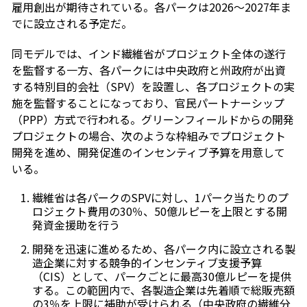
雇用創出が期待されている。各パークは2026～2027年ま
でに設立される予定だ。
同モデルでは、インド繊維省がプロジェクト全体の遂行
を監督する一方、各パークには中央政府と州政府が出資
する特別目的会社（SPV）を設置し、各プロジェクトの実
施を監督することになっており、官民パートナーシップ
（PPP）方式で行われる。グリーンフィールドからの開発
プロジェクトの場合、次のような枠組みでプロジェクト
開発を進め、開発促進のインセンティブ予算を用意して
いる。
繊維省は各パークのSPVに対し、1パーク当たりのプ
ロジェクト費用の30％、50億ルピーを上限とする開
発資金援助を行う
開発を迅速に進めるため、各パーク内に設立される製
造企業に対する競争的インセンティブ支援予算
（CIS）として、パークごとに最高30億ルピーを提供
する。この範囲内で、各製造企業は先着順で総販売額
の3％を上限に補助が受けられる（中央政府の繊維分