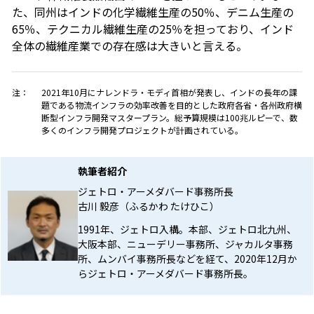
た、同州はインドの化学繊維生産の50％、デニム生産の
65％、テクニカル繊維生産の25％を担っており、インド
全体の繊維産業での存在感は大きいと言える。
注：
2021年10月にナレンドラ・モディ首相が発表し、インドの長年の課
題である物流インフラの効率改善を目的とした政府各省・各州政府横
断型インフラ開発マスタープラン。総予算規模は100兆ルピーで、数
多くのインフラ開発プロジェクトが計画されている。
執筆者紹介
ジェトロ・アーメダバード事務所長
古川 毅彦（ふるかわ たけひこ）
1991年、ジェトロ入構。本部、ジェトロ北九州、
大阪本部、ニューデリー事務所、ジャカルタ事務
所、ムンバイ事務所長などを経て、2020年12月か
らジェトロ・アーメダバード事務所長。