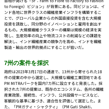
首相が掲げる「5F：Farm to Fibre to Factory to Fashion
to Foreign）ビジョン」が背景にある。同ビジョンは、イ
ンド各地に世界クラスの繊維産業インフラを構築するこ
とで、グローバル企業からの外国直接投資を含む大規模
投資を誘致し、同分野のイノベーションと雇用を創出す
るもの。大規模繊維クラスターの構築は規模の経済を実
現し、生産効率の向上や物流コストの削減などの課題を
解決し、インド繊維産業の競争力を高め、インドを繊維
製造・輸出の世界的拠点にすることが狙いだ。
7州の案件を採択
政府は2023年3月17日の通達で、13州から寄せられた18
件の提案の中から選定し、大規模な繊維工業団地である
PM MITRAパークを国内7カ所に設立すると発表した。採
択された7州の提案は、既存のエコシステム、各州の繊維
産業政策、接続性、インフラ、公共設備サービスなど、
客観的な基準に基づき、適合性を評価して選定した。ま
た、「PMガティ・シャクティ」（PM Gati Shakti、