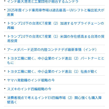
インド最大港湾と工業団地が融合するムンドラ
2025年度インド乗用車市場は過去最高－UVシフトと輸出拡大が
進展
トランプ2.0下の台湾ICT産業（2）加速するサプライチェーンの
再編
トランプ2.0下の台湾ICT産業（1）米国の存在感高まる台湾の貿
易投資
アーメダバード近郊の内陸コンテナデポ最新事情（インド）
トヨタ工機に聞く、中小企業のインド進出（2）パートナーとと
もに
トヨタ工機に聞く、中小企業のインド進出（1）社長が動く
ヤマハ発動機のインド戦略の今
スズキのインド四輪戦略の今
消費者視点で考えるインドEV四輪市場（2）関心強くも購入障
壁高く