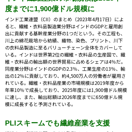
度までに1,900億ドル規模に
インド工業連盟（CII）のまとめ（2023年4月17日）によ
ると、繊維・衣料品製造業分野はインドのGDPと雇用創
出に貢献する基幹産業分野の1つだという。その工程も、
川上の綿花栽培から紡績、織物、染色、プリント、川下
の衣料品製造に至るバリューチェーン全体をカバーして
いる。インドは世界第2位の繊維・衣料品の生産国で、繊
維・衣料品の輸出額の世界貿易に占めるシェアは4％だ。
同産業分野はインドのGDPの2.3％、工業生産の13％、輸
出の12％に貢献しており、約4,500万人の労働者が雇用さ
れている。繊維・衣料品産業の市場規模は2019年度から
年率10％で成長しており、2025年度には1,900億ドル規模
に達し、また、輸出総額は2026年度までに650億ドル規
模に成長すると予測されている。
PLIスキームでも繊維産業を支援