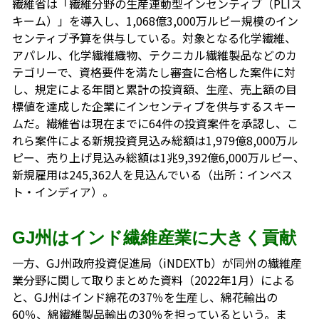
繊維省は「繊維分野の生産連動型インセンティブ（PLIス
キーム）」を導入し、1,068億3,000万ルピー規模のイン
センティブ予算を供与している。対象となる化学繊維、
アパレル、化学繊維織物、テクニカル繊維製品などのカ
テゴリーで、資格要件を満たし審査に合格した案件に対
し、規定による年間と累計の投資額、生産、売上額の目
標値を達成した企業にインセンティブを供与するスキー
ムだ。繊維省は現在までに64件の投資案件を承認し、こ
れら案件による新規投資見込み総額は1,979億8,000万ル
ピー、売り上げ見込み総額は1兆9,392億6,000万ルピー、
新規雇用は245,362人を見込んでいる（出所：インベス
ト・インディア）。
GJ州はインド繊維産業に大きく貢献
一方、GJ州政府投資促進局（iNDEXTb）が同州の繊維産
業分野に関して取りまとめた資料（2022年1月）による
と、GJ州はインド綿花の37％を生産し、綿花輸出の
60％、綿繊維製品輸出の30％を担っているという。ま