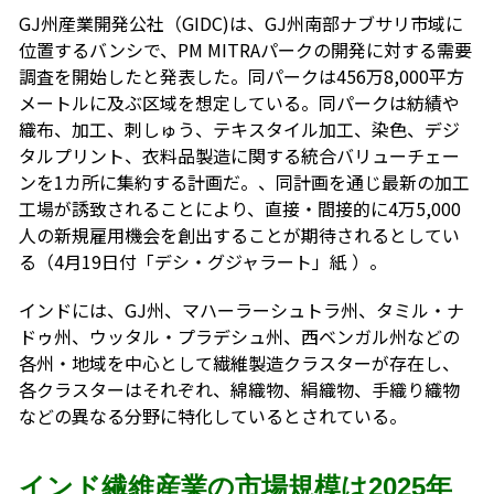
GJ州産業開発公社（GIDC)は、GJ州南部ナブサリ市域に
位置するバンシで、PM MITRAパークの開発に対する需要
調査を開始したと発表した。同パークは456万8,000平方
メートルに及ぶ区域を想定している。同パークは紡績や
織布、加工、刺しゅう、テキスタイル加工、染色、デジ
タルプリント、衣料品製造に関する統合バリューチェー
ンを1カ所に集約する計画だ。、同計画を通じ最新の加工
工場が誘致されることにより、直接・間接的に4万5,000
人の新規雇用機会を創出することが期待されるとしてい
る（4月19日付「デシ・グジャラート」紙 ）。
インドには、GJ州、マハーラーシュトラ州、タミル・ナ
ドゥ州、ウッタル・プラデシュ州、西ベンガル州などの
各州・地域を中心として繊維製造クラスターが存在し、
各クラスターはそれぞれ、綿織物、絹織物、手織り織物
などの異なる分野に特化しているとされている。
インド繊維産業の市場規模は2025年