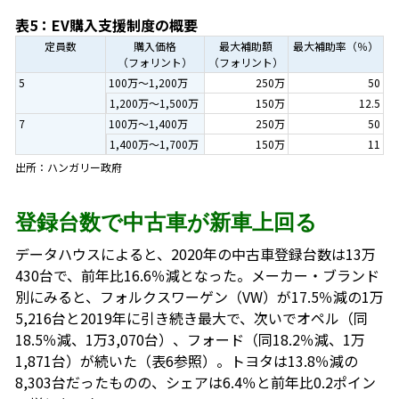
表5：EV購入支援制度の概要
定員数
購入価格
最大補助額
最大補助率（％）
（フォリント）
（フォリント）
5
100万～1,200万
250万
50
1,200万～1,500万
150万
12.5
7
100万～1,400万
250万
50
1,400万～1,700万
150万
11
出所：ハンガリー政府
登録台数で中古車が新車上回る
データハウスによると、2020年の中古車登録台数は13万
430台で、前年比16.6％減となった。メーカー・ブランド
別にみると、フォルクスワーゲン（VW）が17.5％減の1万
5,216台と2019年に引き続き最大で、次いでオペル（同
18.5％減、1万3,070台）、フォード（同18.2％減、1万
1,871台）が続いた（表6参照）。トヨタは13.8％減の
8,303台だったものの、シェアは6.4％と前年比0.2ポイン