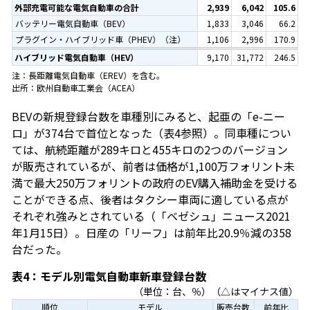
外部充電可能な電気自動車の合計
2,939
6,042
105.6
バッテリー電気自動車（BEV）
1,833
3,046
66.2
プラグイン・ハイブリッド車（PHEV）（注）
1,106
2,996
170.9
ハイブリッド電気自動車（HEV）
9,170
31,772
246.5
注：長距離電気自動車（EREV）を含む。
出所：欧州自動車工業会（ACEA）
BEVの新規登録台数を車種別にみると、起亜の「e-ニー
ロ」が374台で首位となった（表4参照）。同車種につい
ては、航続距離が289キロと455キロの2つのバージョン
が販売されているが、前者は価格が1,100万フォリント未
満で最大250万フォリントの政府のEV購入補助金を受ける
ことができる点、後者はタクシー車両に適している点が
それぞれ強みとされている（「ベゼシュ」ニュース2021
年1月15日）。日産の「リーフ」は前年比20.9％減の358
台だった。
表4：モデル別電気自動車新車登録台数
（単位：台、％）（△はマイナス値）
順位
モデル
販売台数
前年比