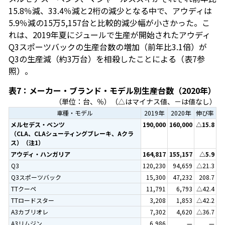
15.8％減、33.4％減と2桁の減少となる中で、アウディは
5.9％減の15万5,157台と比較的減少幅が小さかった。こ
れは、2019年夏にジュールで生産が開始されたアウディ
Q3スポーツバックの生産台数の増加（前年比3.1倍）が
Q3の生産減（約3万台）を相殺したことによる（表7参
照）。
表7：メーカー・ブランド・モデル別生産台数（2020年）
（単位：台、％）（△はマイナス値、－は値なし）
車種・モデル
2019年
2020年
伸び率
メルセデス・ベンツ
190,000
160,000
△15.8
（CLA、CLAシューティングブレーキ、Aクラ
ス）（注1）
アウディ・ハンガリア
164,817
155,157
△5.9
Q3
120,230
94,659
△21.3
Q3スポーツバック
15,300
47,232
208.7
TTクーペ
11,791
6,793
△42.4
TTロードスター
3,208
1,853
△42.2
A3カブリオレ
7,302
4,620
△36.7
A3リムジン
6,986
—
—