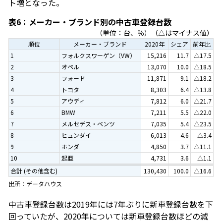
ト増となった。
表6：メーカー・ブランド別の中古車登録台数
（単位：台、％）（△はマイナス値）
順位
メーカー・ブランド
2020年
シェア
前年比
1
フォルクスワーゲン（VW）
15,216
11.7
△17.5
2
オペル
13,070
10.0
△18.5
3
フォード
11,871
9.1
△18.2
4
トヨタ
8,303
6.4
△13.8
5
アウディ
7,812
6.0
△21.7
6
BMW
7,211
5.5
△22.0
7
メルセデス・ベンツ
7,035
5.4
△23.5
8
ヒュンダイ
6,013
4.6
△3.4
9
ホンダ
4,850
3.7
△11.1
10
起亜
4,731
3.6
△1.1
合計 (その他含む)
130,430
100.0
△16.6
出所：データハウス
中古車登録台数は2019年には7年ぶりに新車登録台数を下
回っていたが、2020年については新車登録台数ほどの減