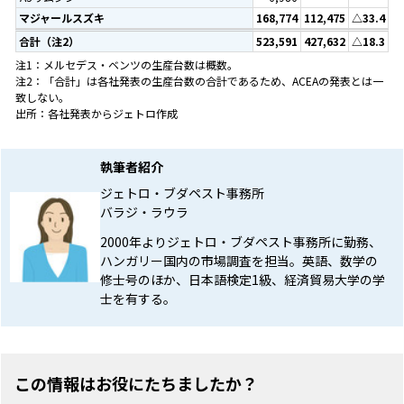
マジャールスズキ
168,774
112,475
△33.4
合計（注2）
523,591
427,632
△18.3
注1：メルセデス・ベンツの生産台数は概数。
注2：「合計」は各社発表の生産台数の合計であるため、ACEAの発表とは一
致しない。
出所：各社発表からジェトロ作成
執筆者紹介
ジェトロ・ブダペスト事務所
バラジ・ラウラ
2000年よりジェトロ・ブダペスト事務所に勤務、
ハンガリー国内の市場調査を担当。英語、数学の
修士号のほか、日本語検定1級、経済貿易大学の学
士を有する。
この情報はお役にたちましたか？