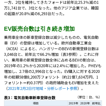
一方、2位を維持してきたフォードは前年比25.3％減の1
万1,741台で、3位となった。他のアジア企業では、韓国
の起亜が20.8％減の6,293台だった。
EV販売台数は引き続き増加
乗用車全体の新車登録台数は減少したものの、電気自動
車（EV）の登録は増加している。欧州自動車工業会
（ACEA）によると、ハンガリーのBEVの新規登録台数は
3,046台と、前年比で66.2％増加（表3参照）。これに伴
い、乗用車の新規登録台数全体に占めるBEVの割合は、
2019年の1.2％から2020年には2.4％に増加した。PHEVも
増加し、2.7倍の2,996台となった。EV購入に対する2020
年の総額58億8,200万フォリント（約21億7,634万円、1
フォリント＝約0.37円）の政府補助金もEV増加を支えた
（
2021年2月2日付地域・分析レポート参照
）。
表3：電気自動車新車登録台数
（単位：台、％）
項目
2019年
2020年
前年比