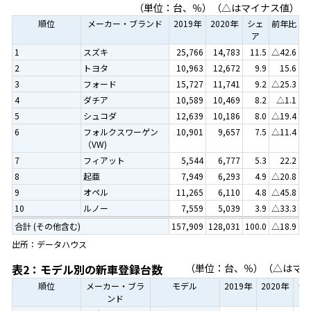
（単位：台、％）（△はマイナス値）
順位
メーカー・ブランド
2019年
2020年
シェ
前年比
ア
1
スズキ
25,766
14,783
11.5
△42.6
2
トヨタ
10,963
12,672
9.9
15.6
3
フォード
15,727
11,741
9.2
△25.3
4
ダチア
10,589
10,469
8.2
△1.1
5
シュコダ
12,639
10,186
8.0
△19.4
6
フォルクスワーゲン
10,901
9,657
7.5
△11.4
（VW)
7
フィアット
5,544
6,777
5.3
22.2
8
起亜
7,949
6,293
4.9
△20.8
9
オペル
11,265
6,110
4.8
△45.8
10
ルノー
7,559
5,039
3.9
△33.3
合計 (その他含む)
157,909
128,031
100.0
△18.9
出所：データハウス
表2：モデル別の新車登録台数
（単位：台、％）（△はマ
順位
メーカー・ブラ
モデル
2019年
2020年
シ
ンド
ア