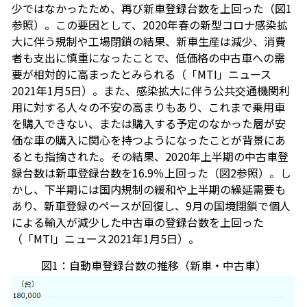
少ではなかったため、再び新車登録台数を上回った（図1
参照）。この要因として、2020年春の新型コロナ感染拡
大に伴う規制や工場閉鎖の結果、新車生産は減少、消費
者も支出に慎重になったことで、低価格の中古車への需
要が相対的に高まったとみられる（「MTI」ニュース
2021年1月5日）。また、感染拡大に伴う公共交通機関利
用に対する人々の不安の高まりもあり、これまで乗用車
を購入できない、または購入する予定のなかった層が安
価な車の購入に関心を持つようになったことが背景にあ
るとも指摘された。その結果、2020年上半期の中古車登
録台数は新車登録台数を16.9％上回った（図2参照）。し
かし、下半期には国内規制の緩和や上半期の繰延需要も
あり、新車登録のペースが回復し、9月の国境閉鎖で個人
による輸入が減少した中古車の登録台数を上回った
（「MTI」ニュース2021年1月5日）。
図1：自動車登録台数の推移（新車・中古車）