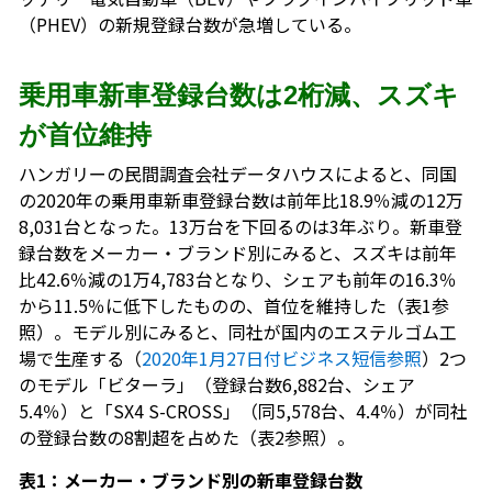
（PHEV）の新規登録台数が急増している。
乗用車新車登録台数は2桁減、スズキ
が首位維持
ハンガリーの民間調査会社データハウスによると、同国
の2020年の乗用車新車登録台数は前年比18.9％減の12万
8,031台となった。13万台を下回るのは3年ぶり。新車登
録台数をメーカー・ブランド別にみると、スズキは前年
比42.6％減の1万4,783台となり、シェアも前年の16.3％
から11.5％に低下したものの、首位を維持した（表1参
照）。モデル別にみると、同社が国内のエステルゴム工
場で生産する（
2020年1月27日付ビジネス短信参照
）2つ
のモデル「ビターラ」（登録台数6,882台、シェア
5.4％）と「SX4 S-CROSS」（同5,578台、4.4％）が同社
の登録台数の8割超を占めた（表2参照）。
表1：メーカー・ブランド別の新車登録台数