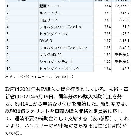
1
起亜 e-ニーロ
374
12,366.0
2
ルノー・ゾエ
370
345.7
3
日産リーフ
358
△20.9
4
フォルクスワーゲン e-Up
274
51.3
5
ヒュンダイ・コナ
226
26.9
6
BMW i3
187
△16.1
7
フォルクスワーゲン e-ゴルフ
185
△48.3
8
マツダ MX-30
153
新規参入
9
シュコダ・シティゴ
142
新規参入
10
ヒュンダイ・イオニック
134
143.6
出所：「ベゼシュ」ニュース（vezess.hu）
政府は2021年もEV購入支援を行うとしている。技術・革
新省は2021年5月19日、同年分のEV購入補助制度を発
表、6月14日から申請受け付けを開始した。新制度では、
総額30億フォリントを車両の購入価格と定員数に応じ
て、返済不要の補助金として支給する（表5参照）。これ
により、ハンガリーのEV市場のさらなる活性化に期待が
かかる。