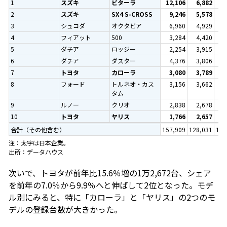
1
スズキ
ビターラ
12,106
6,882
5
2
スズキ
SX4 S-CROSS
9,246
5,578
4
3
シュコダ
オクタビア
6,960
4,929
3
4
フィアット
500
3,284
4,420
3
5
ダチア
ロッジー
2,254
3,915
3
6
ダチア
ダスター
4,376
3,806
3
7
トヨタ
カローラ
3,080
3,789
3
8
フォード
トルネオ・カス
3,156
3,662
2
タム
9
ルノー
クリオ
2,838
2,678
2
10
トヨタ
ヤリス
1,766
2,657
2
合計（その他含む）
157,909
128,031
100
注：太字は日本企業。
出所：データハウス
次いで、トヨタが前年比15.6％増の1万2,672台、シェア
を前年の7.0％から9.9％へと伸ばして2位となった。モデ
ル別にみると、特に「カローラ」と「ヤリス」の2つのモ
デルの登録台数が大きかった。