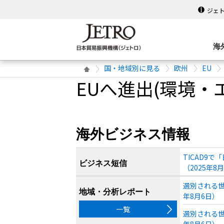
ジェ
海
国・地域別に見る
欧州
EU
EUへ進出(環境・
海外ビジネス情報
TICAD9
ビジネス短信
（2025年8
選別される世
地域・分析レポート
年8月6日）
一覧
選別される世
年8月6日）