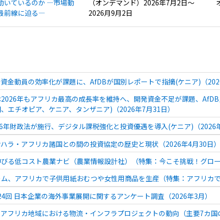
動いているのか ―市場動
（オンデマンド）2026年7月2日～
最前線に迫る―
2026月9月2日
資金動員の効率化が課題に、AfDBが国別レポートで指摘(ケニア)（202
2026年もアフリカ最高の成長率を維持へ、開発資金不足が課題、AfD
、エチオピア、ケニア、タンザニア)（2026年7月31日）
26年財政法が施行、デジタル課税強化と投資優遇を導入(ケニア)（2026年
ハラ・アフリカ諸国との間の投資協定の歴史と現状（2026年4月30日
びる低コスト農業ナビ（農業情報設計社）（特集：今こそ挑戦！グローバル
ム、アフリカで子供用紙おむつや女性用商品を生産（特集：アフリカでの
 第24回 日本企業の海外事業展開に関するアンケート調査（2026年3月）
アフリカ地域における物流・インフラプロジェクトの動向（主要7カ国の