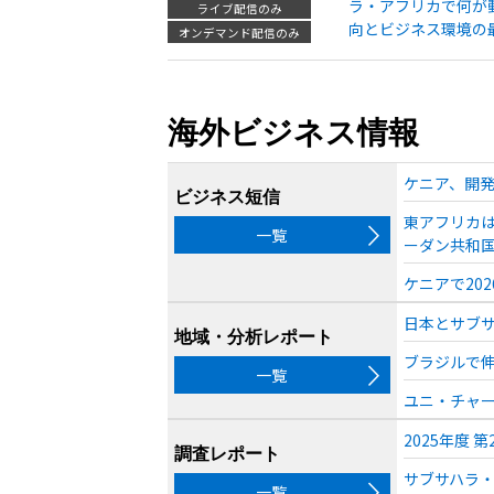
ラ・アフリカで何が
ライブ配信のみ
向とビジネス環境の
オンデマンド配信のみ
海外ビジネス情報
ケニア、開発
ビジネス短信
東アフリカは
一覧
ーダン共和国
ケニアで20
日本とサブサ
地域・分析レポート
ブラジルで伸
一覧
ユニ・チャー
2025年度
調査レポート
サブサハラ・
一覧