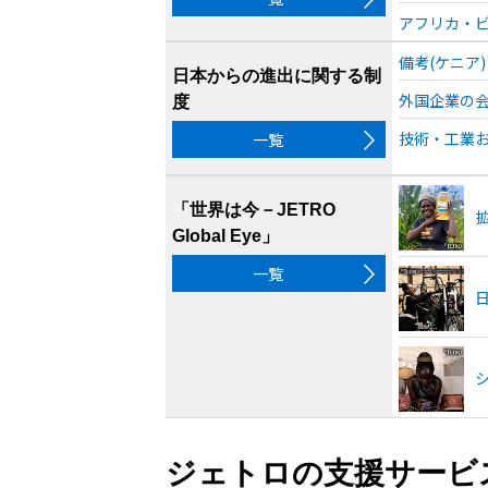
アフリカ・ビ
備考(ケニア)
日本からの進出に関する制
外国企業の会
度
技術・工業お
一覧
「世界は今－JETRO
Global Eye」
一覧
日
ジェトロの支援サービ