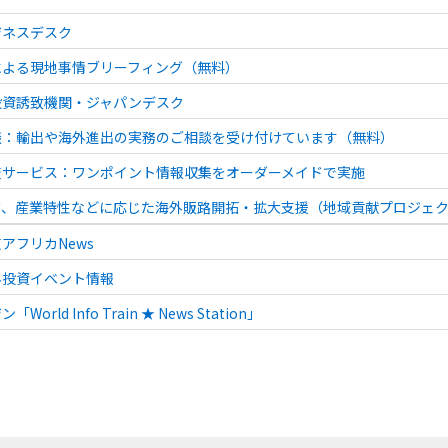
ジネスデスク
による現地事情ブリーフィング（無料）
投資誘致機関・ジャパンデスク
談：輸出や海外進出の実務のご相談を受け付けています（無料）
査サービス：ワンポイント情報収集をオーダーメイドで実施
ズ、産業特性などに応じた海外販路開拓・拡大支援（地域貢献プロジェ
アフリカNews
外投資イベント情報
orld Info Train ★ News Station」