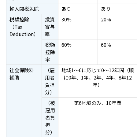
輸入関税免除
あり
あり
税額控除
投資
30％
20％
（
Tax
寄与
Deduction
）
率
税額
60％
60％
控除
率
社会保険料
（雇
地域1～6に応じて0～12年間（順
補助
用者
に0年、1年、2年、4年、8年12
負担
年）
分）
（被
第6地域のみ、10年間
雇用
者負
担
分）