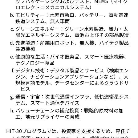
ップパッケージングおよびテスト、MEMS（マイク
ロエレクトロメカニカルシステム）
モビリティー：水素自動車、バッテリー、電動高速
鉄道システム、無人車両
グリーンエネルギー：グリーン水素製造、風力・太
陽光エネルギーシステム、電池およびその部品製造
先進製造：産業用ロボット、無人機、ハイテク製品
製造機械
健康的な生活：バイオ医薬品、スマート医療機器、
テクノロジー食品
デジタル技術：デジタル製品とサービス（検索エン
ジン、ナビゲーションアプリケーションなど）、大
規模言語モデル、データセンターによるクラウドサ
ービス
通信・宇宙：次世代通信インフラ、低軌道衛星シス
テム、スマート通信デバイス
バリューチェーンの補完投資：戦略的原材料の加
工、地元サプライヤーの育成
HIT-30プログラムでは、投資家を支援するため、専任チ