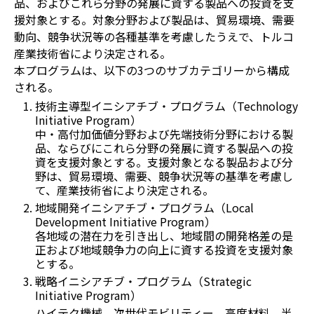
品、およびこれら分野の発展に資する製品への投資を支
援対象とする。対象分野および製品は、貿易環境、需要
動向、競争状況等の各種基準を考慮したうえで、トルコ
産業技術省により決定される。
本プログラムは、以下の3つのサブカテゴリーから構成
される。
技術主導型イニシアチブ・プログラム（
Technology
Initiative Program
）
中・高付加価値分野および先端技術分野における製
品、ならびにこれら分野の発展に資する製品への投
資を支援対象とする。支援対象となる製品および分
野は、貿易環境、需要、競争状況等の基準を考慮し
て、産業技術省により決定される。
地域開発イニシアチブ・プログラム（
Local
Development Initiative Program
）
各地域の潜在力を引き出し、地域間の開発格差の是
正および地域競争力の向上に資する投資を支援対象
とする。
戦略イニシアチブ・プログラム（
Strategic
Initiative Program
）
ハイテク機械、次世代モビリティー、高度材料、半