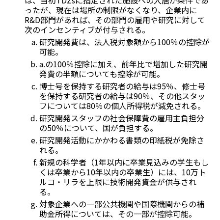
は、当初TDZsに指定された施設への入居が条件であ
ったが、現在は場所の制限がなくなり、企業内に
R&D部門があれば、その部門の雇用や研究に対して
次のインセンティブが付与される。
研究開発費は、法人税対象額から100％の控除が
可能。
a.の100％控除に加え、前年比で増加した研究開
発費の半額についても控除が可能。
博士号を保持する研究者の給与は95％、修士号
を保持する研究者の給与は90％、その他スタッ
フについては80％の個人所得税が減免される。
研究開発スタッフの社会保障費の雇用主負担分
の50％について、国が負担する。
研究開発活動にかかわる書類の印紙税が免除さ
れる。
新規の科学者（1年以内に卒業見込みの学生もし
くは卒業から10年以内の卒業生）には、10万ト
ルコ・リラを上限に技術開発資金が供与され
る。
対象企業への一部公共機関や国際機関からの補
助金所得については、その一部が控除可能。