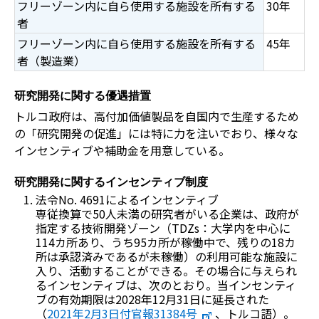
フリーゾーン内に自ら使用する施設を所有する
30年
者
フリーゾーン内に自ら使用する施設を所有する
45年
者（製造業）
研究開発に関する優遇措置
トルコ政府は、高付加価値製品を自国内で生産するため
の「研究開発の促進」には特に力を注いでおり、様々な
インセンティブや補助金を用意している。
研究開発に関するインセンティブ制度
法令No. 4691によるインセンティブ
専従換算で50人未満の研究者がいる企業は、政府が
指定する技術開発ゾーン（TDZs：大学内を中心に
114カ所あり、うち95カ所が稼働中で、残りの18カ
所は承認済みであるが未稼働）の利用可能な施設に
入り、活動することができる。その場合に与えられ
るインセンティブは、次のとおり。当インセンティ
ブの有効期限は2028年12月31日に延長された
（
2021年2月3日付官報31384号
、トルコ語）。