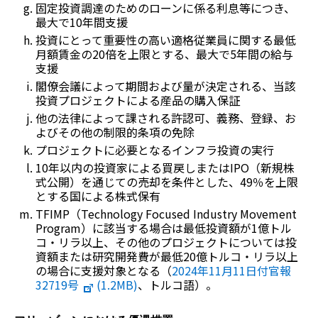
固定投資調達のためのローンに係る利息等につき、
最大で10年間支援
投資にとって重要性の高い適格従業員に関する最低
月額賃金の20倍を上限とする、最大で5年間の給与
支援
閣僚会議によって期間および量が決定される、当該
投資プロジェクトによる産品の購入保証
他の法律によって課される許認可、義務、登録、お
よびその他の制限的条項の免除
プロジェクトに必要となるインフラ投資の実行
10年以内の投資家による買戻しまたはIPO（新規株
式公開）を通じての売却を条件とした、49％を上限
とする国による株式保有
TFIMP（
Technology Focused Industry Movement
Program
）に該当する場合は最低投資額が1億トル
コ・リラ以上、その他のプロジェクトについては投
資額または研究開発費が最低20億トルコ・リラ以上
の場合に支援対象となる（
2024年11月11日付官報
32719号
(1.2MB)
、トルコ語）。