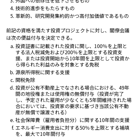
外国への依存性を低下させるもの
技術的進歩をもたらすもの
革新的、研究開発集約的かつ高付加価値であるもの
前記の資格を満たす投資プロジェクトに対し、閣僚会議
は次の便益付与を決定できる。
投資証書に記載された投資に関し、100％を上限と
する法人税減免および200％を上限とする投資支
援、または投資開始から10年間を上限として投資か
ら得られた利益のみを対象とする免税
源泉所得税に関する支援
関税免除
投資が公有不動産上でなされる場合における、49年
間の地役権または使用権の無償付与（投資が完了
し、予定された雇用が少なくとも5年間維持された場
合においては、投資家の要求に基づき当該公有不動
産が無償で譲渡される）
社会保障費（雇用者負担分）に関する10年間の支援
エネルギー消費支出に対する50％を上限とする補填
を、最大で10年間付与