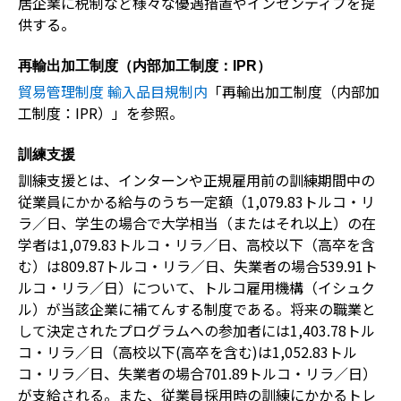
居企業に税制など様々な優遇措置やインセンティブを提
供する。
再輸出加工制度（内部加工制度：IPR）
貿易管理制度 輸入品目規制内
「再輸出加工制度（内部加
工制度：IPR）」を参照。
訓練支援
訓練支援とは、インターンや正規雇用前の訓練期間中の
従業員にかかる給与のうち一定額（1,079.83トルコ・リ
ラ／日、学生の場合で大学相当（またはそれ以上）の在
学者は1,079.83トルコ・リラ／日、高校以下（高卒を含
む）は809.87トルコ・リラ／日、失業者の場合539.91ト
ルコ・リラ／日）について、トルコ雇用機構（イシュク
ル）が当該企業に補てんする制度である。将来の職業と
して決定されたプログラムへの参加者には1,403.78トル
コ・リラ／日（高校以下(高卒を含む)は1,052.83トル
コ・リラ／日、失業者の場合701.89トルコ・リラ／日）
が支給される。また、従業員採用時の訓練にかかるトレ