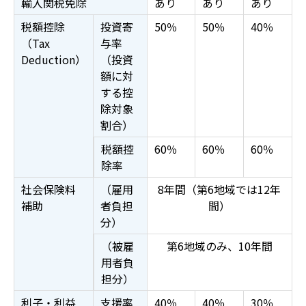
輸入関税免除
あり
あり
あり
税額控除
投資寄
50％
50％
40％
（
Tax
与率
Deduction
）
（投資
額に対
する控
除対象
割合）
税額控
60％
60％
60％
除率
社会保険料
（雇用
8年間（第6地域では12年
補助
者負担
間）
分）
（被雇
第6地域のみ、10年間
用者負
担分）
利子・利益
支援率
40％
40％
30％