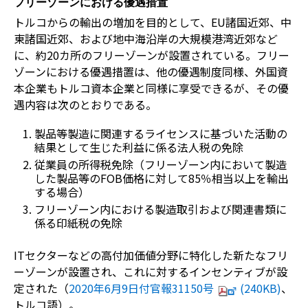
フリーゾーンにおける優遇措置
トルコからの輸出の増加を目的として、EU諸国近郊、中
東諸国近郊、および地中海沿岸の大規模港湾近郊など
に、約20カ所のフリーゾーンが設置されている。フリー
ゾーンにおける優遇措置は、他の優遇制度同様、外国資
本企業もトルコ資本企業と同様に享受できるが、その優
遇内容は次のとおりである。
製品等製造に関連するライセンスに基づいた活動の
結果として生じた利益に係る法人税の免除
従業員の所得税免除（フリーゾーン内において製造
した製品等のFOB価格に対して85％相当以上を輸出
する場合）
フリーゾーン内における製造取引および関連書類に
係る印紙税の免除
ITセクターなどの高付加価値分野に特化した新たなフリ
ーゾーンが設置され、これに対するインセンティブが設
定された（
2020年6月9日付官報31150号
(240KB)
、
トルコ語）。