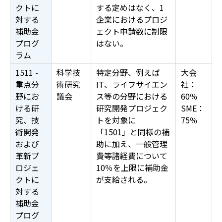
クトに
する定めはなく、1
対する
企業におけるプロジ
補助金
ェクト申請数に制限
プログ
はない。
ラム
1511 -
科学技
特定分野、例えば
大会
重点分
術研究
IT、ライフサイエン
社：
野にお
議会
ス等の分野における
60％
ける研
研究開発プロジェク
SME：
究、技
トを対象に
75％
術開発
「1501」と同様の補
および
助に加え、一般管理
革新プ
費等諸経費について
ロジェ
10％を上限に補助金
クトに
が支給される。
対する
補助金
プログ