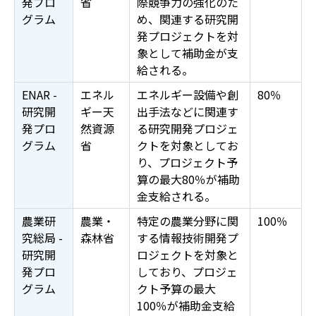
発プロ
省
際競争力の強化のた
グラム
め、関連する研究開
発プロジェクトを対
象として補助金が支
給される。
ENAR -
エネル
エネルギー設備や創
80％
研究開
ギー天
出手法などに関連す
発プロ
然資源
る研究開発プロジェ
グラム
省
クトを対象としてお
り、プロジェクト予
算の最大80％が補助
金支給される。
農業研
農業・
特定の農業分野に関
100％
究総局 -
森林省
する情報技術開発プ
研究開
ロジェクトを対象と
発プロ
しており、プロジェ
グラム
クト予算の最大
100％が補助金支給