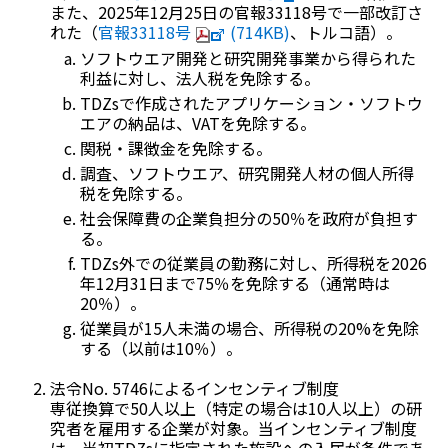
また、2025年12月25日の官報33118号で一部改訂さ
れた（
官報33118号
(714KB)
、トルコ語）。
ソフトウエア開発と研究開発事業から得られた
利益に対し、法人税を免除する。
TDZsで作成されたアプリケーション・ソフトウ
エアの納品は、VATを免除する。
関税・課徴金を免除する。
調査、ソフトウエア、研究開発人材の個人所得
税を免除する。
社会保障費の企業負担分の50％を政府が負担す
る。
TDZs外での従業員の勤務に対し、所得税を2026
年12月31日まで75％を免除する（通常時は
20％）。
従業員が15人未満の場合、所得税の20%を免除
する（以前は10％）。
法令No. 5746によるインセンティブ制度
専従換算で50人以上（特定の場合は10人以上）の研
究者を雇用する企業が対象。当インセンティブ制度