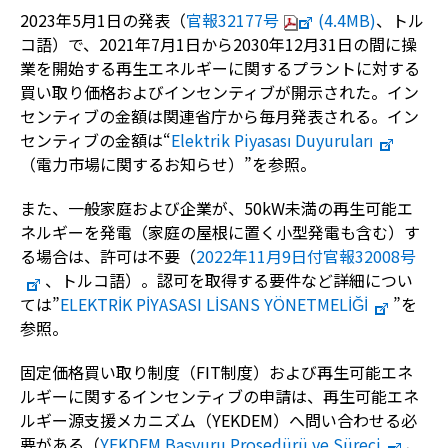
2023年5月1日の発表（
官報32177号
(4.4MB)
、トル
コ語）で、2021年7月1日から2030年12月31日の間に操
業を開始する再生エネルギーに関するプラントに対する
買い取り価格およびインセンティブが開示された。イン
センティブの金額は関連省庁から毎月発表される。イン
センティブの金額は“
Elektrik Piyasası Duyuruları
（電力市場に関するお知らせ）”を参照。
また、一般家庭および企業が、50kW未満の再生可能エ
ネルギーを発電（家庭の屋根に置く小型発電も含む）す
る場合は、許可は不要（
2022年11月9日付官報32008号
、トルコ語）。認可を取得する要件など詳細につい
ては”
ELEKTRİK PİYASASI LİSANS YÖNETMELİĞİ
”を
参照。
固定価格買い取り制度（FIT制度）および再生可能エネ
ルギーに関するインセンティブの申請は、再生可能エネ
ルギー源支援メカニズム（YEKDEM）へ問い合わせる必
要がある（
YEKDEM Başvuru Prosedürü ve Süreci
、