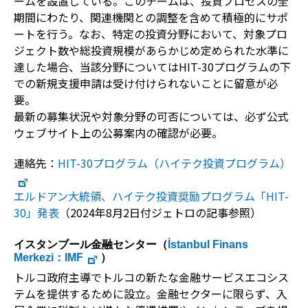
ームを設置している。このチームは、投資プロセスの全
期間にわたり、関連機関との調整を含めて積極的にサポ
ートを行う。なお、特定の投資分野において、対象プロ
ジェクト数や総投資規模があらかじめ定められた水準に
達した場合、当該分野についてはHIT-30プログラムの下
での新規支援申請は受け付けられないことに留意が必
要。
最新の募集状況や対象分野の可否については、必ず公式
ウェブサイト上の公募案内の確認が必要。
連絡先：
HIT-30プログラム（ハイテク投資プログラム）
エルドアン大統領、ハイテク投資奨励プログラム「HIT-
30」発表
（2024年8月2日付ジェトロの記事参照）
イスタンブール金融センター（
İstanbul Finans
Merkezi
：IMF
）
トルコ政府主導でトルコの新たな金融サービスエコシス
テムを提供するために設立。金融セクターに限らず、入