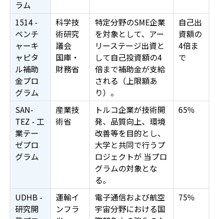
ラム
1514 -
科学技
特定分野のSME企業
自己出
ベンチ
術研究
を対象として、アー
資額の
ャーキ
議会
リーステージ出資と
4倍ま
ャピタ
国庫・
して自己投資額の4
で
ル補助
財務省
倍まで補助金が支給
金プロ
される（上限額あ
グラム
り）。
SAN-
産業技
トルコ企業が技術開
65％
TEZ - 工
術省
発、品質向上、環境
業テー
改善等を目的とし、
ゼプロ
大学と共同で行うプ
グラム
ロジェクトが 当プロ
グラムの対象とな
る。
UDHB -
運輸イ
電子通信および航空
75％
研究開
ンフラ
宇宙分野における国