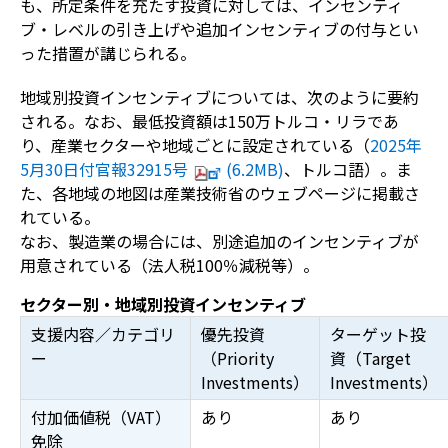
も、所定条件を充たす投資に対しては、インセンティ
ブ・レベルの引き上げや追加インセンティブの付与とい
った措置が講じられる。
地域別投資インセンティブについては、次のように要約
される。なお、最低投資額は150万トルコ・リラであ
り、産業セクターや地域ごとに設定されている（
2025年
5月30日付官報32915号
(6.2MB)
、トルコ語）。ま
た、各地域の地図は産業技術省のウェブページに掲載さ
れている。
なお、製造業の場合には、別途追加のインセンティブが
用意されている（法人税100％減税等）。
セクター別・地域別投資インセンティブ
支援内容／カテゴリ
優先投資
ターゲット投
ー
（
Priority
資（
Target
Investments
）
Investments
）
付加価値税（VAT）
あり
あり
免除