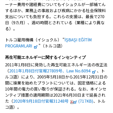
ーナー費用や諸経費についてもイシュクルが一部補てん
するほか、業務上の事故および疾病にかかる社会保険料
支出についても負担する。これらの支援は、最長で270
日（9カ月）、週45時間とされている（業種により異な
る）。
トルコ雇用機構（イシュクル） "
İŞBAŞI EĞİTİM
PROGRAMLARI
"（トルコ語）
再生可能エネルギーに関するインセンティブ
2011年1月8日に発効した再生可能エネルギー法の改正法
（
2011年1月8日付官報27809号、Law No.6094
、ト
ルコ語）により、2005年5月18日から2015年12月31日の
間に操業を始めたプラントについては、固定価格による
10年間の電力の買い取りが保証される。なお、本インセ
ンティブ措置の適用期限は2021年6月30日まで延長され
た（
2020年9月18日付官報31248号
(717KB)
、トル
コ語）。