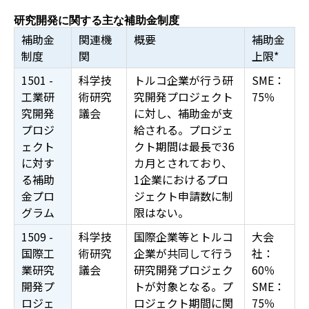
研究開発に関する主な補助金制度
補助金
関連機
概要
補助金
制度
関
上限*
1501 -
科学技
トルコ企業が行う研
SME：
工業研
術研究
究開発プロジェクト
75％
究開発
議会
に対し、補助金が支
プロジ
給される。プロジェ
ェクト
クト期間は最長で36
に対す
カ月とされており、
る補助
1企業におけるプロ
金プロ
ジェクト申請数に制
グラム
限はない。
1509 -
科学技
国際企業等とトルコ
大会
国際工
術研究
企業が共同して行う
社：
業研究
議会
研究開発プロジェク
60％
開発プ
トが対象となる。プ
SME：
ロジェ
ロジェクト期間に関
75％