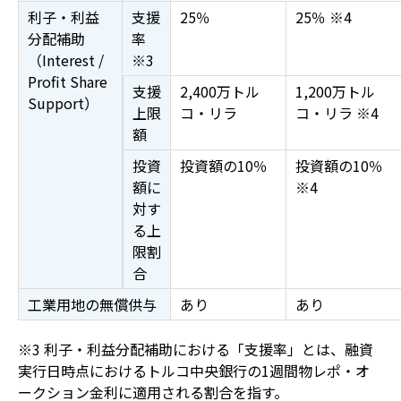
利子・利益
支援
25％
25％ ※4
分配補助
率
（
Interest
/
※3
Profit Share
支援
2,400万トル
1,200万トル
Support
）
上限
コ・リラ
コ・リラ ※4
額
投資
投資額の10％
投資額の10％
額に
※4
対す
る上
限割
合
工業用地の無償供与
あり
あり
※3 利子・利益分配補助における「支援率」とは、融資
実行日時点におけるトルコ中央銀行の1週間物レポ・オ
ークション金利に適用される割合を指す。