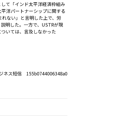
として「インド太平洋経済枠組み
太平洋パートナーシップに関する
まれない」と言明した上で、労
と説明した。一方で、
USTR
が現
については、言及しなかった
ジネス短信 155b0744006348a0