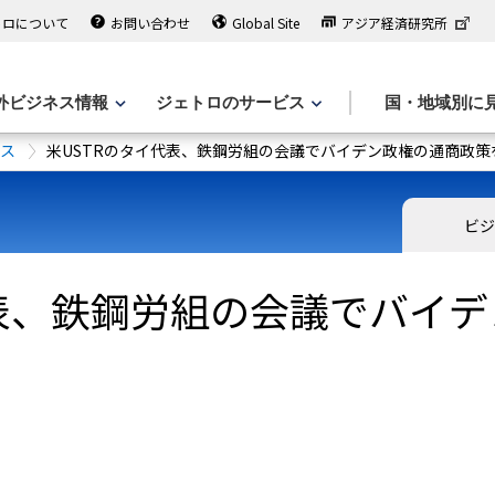
トロについて
お問い合わせ
Global Site
アジア経済研究所
外ビジネス情報
ジェトロのサービス
国・地域別に
ース
米USTRのタイ代表、鉄鋼労組の会議でバイデン政権の通商政策
ビジ
代表、鉄鋼労組の会議でバイ
）