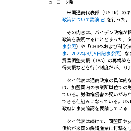
ニューヨーク発
米国通商代表部（
USTR
）のキ
政策について講演
を行った。
その内容は、バイデン政権が
政策を説明するにとどまった。
事参照
）や「
CHIPS
および科学
事
、
2022
年8
月9
日記事参照
）な
貿易調整支援（
TAA
）の再構築を
得支援などを行う制度だが、
7
月
タイ代表は通商政策の具体的
は、加盟国内の事業所単位での
ている。労働権侵害の疑いがあ
できる仕組みになっている。
US
政府に事実確認を要請している
タイ代表は続けて、同盟国や
供給が米国の鉄鋼産業に打撃を