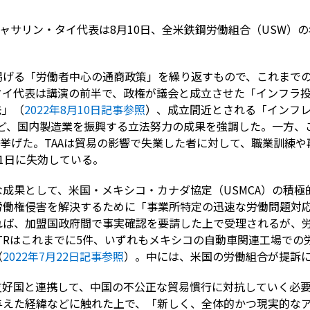
ャサリン・タイ代表は
8
月
10
日、全米鉄鋼労働組合（
USW
）の
掲げる「労働者中心の通商政策」を繰り返すもので、これまで
タイ代表は講演の前半で、政権が議会と成立させた「インフラ
法」（
2022
年8
月10
日記事参照
）、成立間近とされる「インフ
ど、国内製造業を振興する立法努力の成果を強調した。一方、
挙げた。
TAA
は貿易の影響で失業した者に対して、職業訓練や
1
日に失効している。
な成果として、米国・メキシコ・カナダ協定（
USMCA
）の積極
労働権侵害を解決するために「事業所特定の迅速な労働問題対
れば、加盟国政府間で事実確認を要請した上で受理されるが、
TR
はこれまでに
5
件、いずれもメキシコの自動車関連工場での
（
2022年7月22日記事参照
）。中には、米国の労働組合が提訴
友好国と連携して、中国の不公正な貿易慣行に対抗していく必
与えた経緯などに触れた上で、「新しく、全体的かつ現実的な