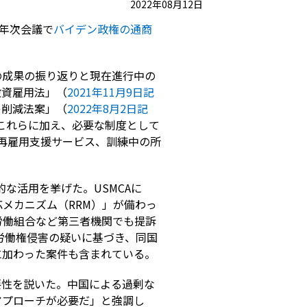
2022年08月12日
年次会議で
バイデン政権の通商
の成果の振り返りと現在進行中の
投資雇用法」（
2021
年11
月9
日記
レ削減法案」（
2022
年8
月2
日記
これらに加え、必要な制度として
再雇用支援サービス、訓練中の所
的な活用を挙げた。
USMCA
に
応メカニズム（
RRM
）」が備わっ
労働組合など第三者機関でも提訴
労働権侵害の疑いに基づき、同国
に加わった案件も含まれている。
要性を説いた。中国による過剰な
アプローチが必要だ」と強調し