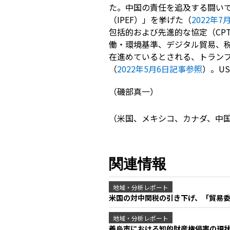
た。中国の責任を追及する闘い
（
IPEF
）」を挙げた（
2022
年7
月
包括的および先進的な協定（
CP
働・環境基準、デジタル貿易、
在進めているとされる、トラン
（
2022
年5
月6
日記事参照
）。
U
（磯部真一）
（米国、メキシコ、カナダ、中
関連情報
地域・分析レポート
米国の対中関税の引き下げ、「貿易
地域・分析レポート
義烏市における知的財産権侵害の現