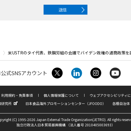
送信
米USTRのタイ代表、鉄鋼労組の会議でバイデン政権の通商政策を
公式SNSアカウント
利用規約・免責事項
個人情報保護について
ウェブアクセシビリティに
済研究所
日本食品海外プロモーションセンター（JFOODO）
各種自治体
pyright (C) 1995-2026 Japan External Trade Organization(JETRO). All rights reserv
独立行政法人日本貿易振興機構 （法人番号 2010405003693）