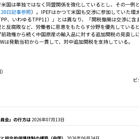
で米国は単独ではなく同盟関係を強化しているとし、その一例
28
日記事参照
）。
IPEF
はかつて米国も交渉に参加していた環
TPP
、いわゆる
TPP11
）」とは異なり、「関税撤廃は交渉に含
税と反腐敗など、労働者に恩恵をもたらす分野を優先している
プ前政権から続く中国原産の輸入品に対する追加関税の見直し
SW
は発動当初から一貫して、対中追加関税を支持している。
国）
ビ
委員会」の行方は
2026年07月13日
状と総合的保護体制の構築（中国）
2026年06月24日