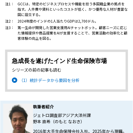
注1：
GCCは、特定のビジネスプロセスや機能を担う多国籍企業の拠点を
指す。人件費や賃料といったコストが低く、かつ優秀な人材が豊富な
国に設立する。
注2：
2024年度のインドの1人当たりGDPは2,700ドル。
注3：
第一生命が開発した営業支援用AIチャットボット。顧客ニーズに応じ
た情報提供や商品提案をAIが支援することで、営業活動の効率化と顧
客体験の向上を図る。
急成長を遂げたインド生命保険市場
シリーズの前の記事も読む
（1）統計データから要因を分析
執筆者紹介
ジェトロ調査部アジア大洋州課
野本 直希（のもと なおき）
2016年大手生命保険会社入社、2025年から現職。