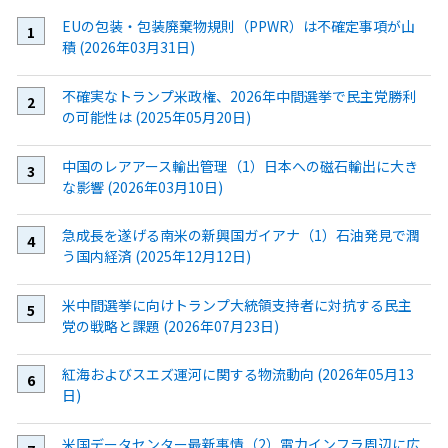
EUの包装・包装廃棄物規則（PPWR）は不確定事項が山
積 (2026年03月31日)
不確実なトランプ米政権、2026年中間選挙で民主党勝利
の可能性は (2025年05月20日)
中国のレアアース輸出管理（1）日本への磁石輸出に大き
な影響 (2026年03月10日)
急成長を遂げる南米の新興国ガイアナ（1）石油発見で潤
う国内経済 (2025年12月12日)
米中間選挙に向けトランプ大統領支持者に対抗する民主
党の戦略と課題 (2026年07月23日)
紅海およびスエズ運河に関する物流動向 (2026年05月13
日)
米国データセンター最新事情（2）電力インフラ周辺に広