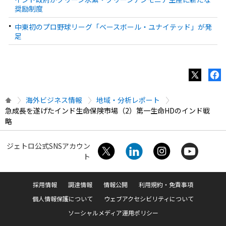
奨励制度
中東初のプロ野球リーグ「ベースボール・ユナイテッド」が発
足
海外ビジネス情報
地域・分析レポート
急成長を遂げたインド生命保険市場（2）第一生命HDのインド戦
略
ジェトロ公式SNSアカウン
ト
採用情報
調達情報
情報公開
利用規約・免責事項
個人情報保護について
ウェブアクセシビリティについて
ソーシャルメディア運用ポリシー