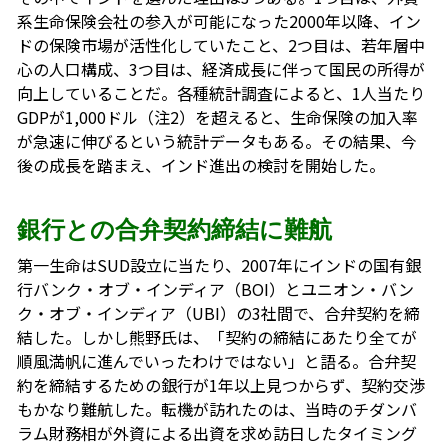
系生命保険会社の参入が可能になった2000年以降、イン
ドの保険市場が活性化していたこと、2つ目は、若年層中
心の人口構成、3つ目は、経済成長に伴って国民の所得が
向上していることだ。各種統計調査によると、1人当たり
GDPが1,000ドル（注2）を超えると、生命保険の加入率
が急速に伸びるという統計データもある。その結果、今
後の成長を踏まえ、インド進出の検討を開始した。
銀行との合弁契約締結に難航
第一生命はSUD設立に当たり、2007年にインドの国有銀
行バンク・オブ・インディア（BOI）とユニオン・バン
ク・オブ・インディア（UBI）の3社間で、合弁契約を締
結した。しかし熊野氏は、「契約の締結にあたり全てが
順風満帆に進んでいったわけではない」と語る。合弁契
約を締結するための銀行が1年以上見つからず、契約交渉
もかなり難航した。転機が訪れたのは、当時のチダンバ
ラム財務相が外資による出資を求め訪日したタイミング