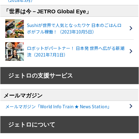
（2018年3月）
「世界は今－JETRO Global Eye」
Sushiが世界で人気となったワケ 日本のごはんロ
ボがフル稼働！（2023年10月5日）
ロボットがパートナー！ 日本発 世界へ広がる新潮
流（2021年7月1日）
ジェトロの支援サービス
メールマガジン
メールマガジン「World Info Train ★ News Station」
ジェトロについて