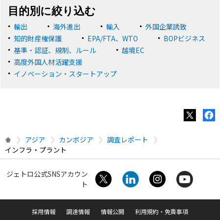
目的別に絞り込む
輸出
海外進出
輸入
外国企業誘致
知的財産権保護
EPA/FTA、WTO
BOPビジネス
基準・認証、規制、ルール
越境EC
高度外国人材活躍支援
イノベーション・スタートアップ
アジア
カンボジア
調査レポート
インフラ・プラント
ジェトロ公式SNSアカウン
ト
採用情報
調達情報
情報公開
利用規約・免責事項