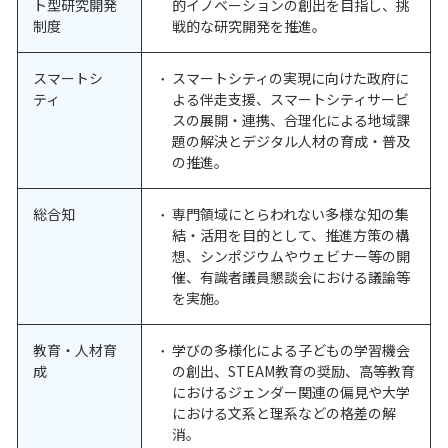
ト型研究開発
的イノベーションの創出を目指し、挑
制度
戦的な研究開発を推進。
スマートシ
スマートシティの実現に向けた政府に
ティ
よる伴走支援、スマートシティサービ
スの展開・連携、合理化による地域課
題の解決とデジタル人材の育成・普及
の推進。
総合知
専門領域にとらわれない多様な知の集
結・活用を目的として、推進方策の構
想、シンポジウムやウェビナー等の開
催、有識者議員懇談会における議論等
を実施。
教育・人材育
学びの多様化による子どもの学習機会
成
の創出、STEAM教育の奨励、高等教育
におけるジェンダー関連の偏見や大学
における文系と理系などの格差の解
消。