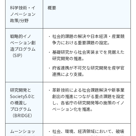
科学技術・イ
概要
ノベーション
政策/分野
戦略的イノ
社会的課題の解決や日本経済・産業競
ベーション創
争力における重要課題の設定。
造プログラム
基礎研究から社会実装までを見据えた
（SIP）
研究開発の推進。
府省連携が不可欠な研究開発を産学官
連携により支援。
研究開発と
革新技術による社会課題解決や新事業
Society5.0と
創出の推進につながる重点課題を設定
の橋渡し
し、各省庁の研究開発等の施策のイノ
プログラム
ベーション化を推進。
（BRIDGE）
ムーンショッ
社会、環境、経済領域において、破壊