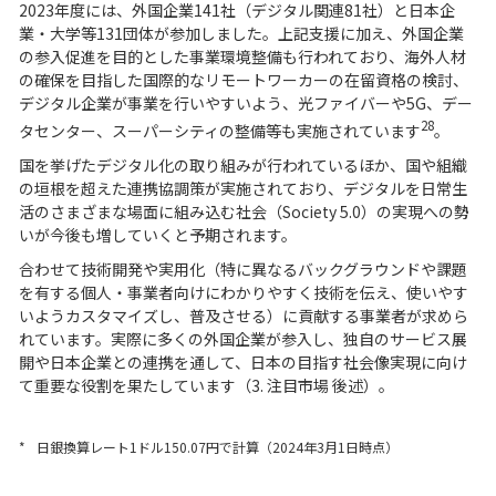
2023年度には、外国企業141社（デジタル関連81社）と日本企
業・大学等131団体が参加しました。上記支援に加え、外国企業
の参入促進を目的とした事業環境整備も行われており、海外人材
の確保を目指した国際的なリモートワーカーの在留資格の検討、
デジタル企業が事業を行いやすいよう、光ファイバーや5G、デー
28
タセンター、スーパーシティの整備等も実施されています
。
国を挙げたデジタル化の取り組みが行われているほか、国や組織
の垣根を超えた連携協調策が実施されており、デジタルを日常生
活のさまざまな場面に組み込む社会（Society 5.0）の実現への勢
いが今後も増していくと予期されます。
合わせて技術開発や実用化（特に異なるバックグラウンドや課題
を有する個人・事業者向けにわかりやすく技術を伝え、使いやす
いようカスタマイズし、普及させる）に貢献する事業者が求めら
れています。実際に多くの外国企業が参入し、独自のサービス展
開や日本企業との連携を通して、日本の目指す社会像実現に向け
て重要な役割を果たしています（3. 注目市場 後述）。
*
日銀換算レート1ドル150.07円で計算（2024年3月1日時点）