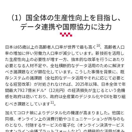
（1）国全体の生産性向上を目指し、
データ連携や国際協力に注力
10
日本は65歳以上の高齢者人口率が世界で最も高く
、高齢者人口
率の増加に伴い労働力人口率が減少しています。新技術を活用し
た生産性向上の必要性が増す一方、抜本的な改革を行うにあたり
必要となる人材不足や、全社横断的なデータ活用のために解決す
べき諸課題などが顕在化しています。こうした事情を背景に、既
存システムの諸課題（全社的なデータ活用やそれに応じて必要と
なる経営改革）が対処されなければ、2025年以降、日本全体で年
間最大792.7億米ドル*（12兆円）の経済損失が生じるという危機
感を政府は抱いており、政府は全産業のデジタル化やDXを取り組
11
むべき課題としています
。
加えてコロナ禍によりデジタル化の機運が高まりました。他国と
同様、オンライン上の消費行動やコミュニケーションが所与のも
のとなり、付随するサービスの電子化（オンライン決済サービス
やオンライン会議プラットフォームなど）の積極的な活用が進み