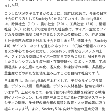
12
ました
。
こうした状況を予見するかのように、政府は2016年、今後の日本
社会の在り方としてSociety 5.0を掲げています。Society 5.0と
は、狩猟社会（1.0）、農耕社会（2.0）、工業社会（3.0）、情報
社会（4.0）に続く形で提唱された社会像で、サイバー空間とフィ
ジカル空間を高度に融合させたシステムの構築により、経済発展
13
と社会課題の解決を試みる社会を指します
。情報社会（Society
4.0）がインターネットを通じたネットワーク形成や情報へのアク
セスが中心であるのに対し、Society 5.0は異なるシステム同士
や、フィジカル空間とサイバー空間までをもつなげ、AI分析を通
したフレキシブルな生産計画・在庫管理や、ロボット活用、工場
間連携による生産の効率化、省人化、熟練技術の継承、多品種少
14
量生産などの新たな価値を生み出すことを目指す社会です
。
日本政府は、Society 5.0の三本柱として、デジタルインフラ基
盤、デジタル技術・産業基盤、デジタル人材基盤の整備を掲げて
15
います
。上記のもとで、各省庁間の円滑な連携を確保する戦略
的イノベーション、社会課題解決につながる研究開発やスマート
シティの開発、多分野の総合知の蓄積と教育・人材育成等に取り
16
組んでいます
。また、Society 5.0に向けた政府の重点分野・施