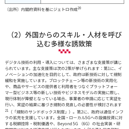
20
〔出所〕内閣府資料を基にジェトロ作成
（2）外国からのスキル・人材を呼び
込む多様な誘致策
デジタル技術の利用・導入については、さまざまな支援策が講じ
られています。主な支援策は次の2策が挙げられます：第1に、イ
ノベーションの加速化を目的として、政府は新技術に対して規制
緩和を実施しています。ブロックチェーン等の新技術の実用化
や、商品やサービスの提供者と利用者をつなぐプラットフォー
マー型ビジネス等の新しい技術やビジネスモデルの実施に際し、
現行体制が障壁となっている場合、事業者の申請に応じて実証を
行い、実証の結果に基づき規制の見直しの必要性が検討されます
21
（「規制のサンドボックス制度」）。第2に、政府は通信インフ
ラの拡充を支援しています。全国・ローカル5Gへの設備投資に対
する税額控除・税制優遇や、Beyond 5G （6G）の社会実装・研