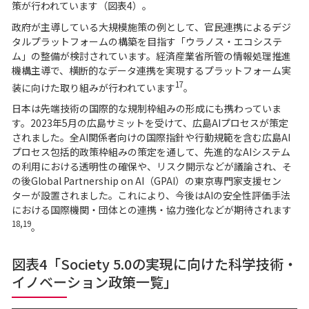
策が行われています（図表4）。
政府が主導している大規模施策の例として、官民連携によるデジ
タルプラットフォームの構築を目指す「ウラノス・エコシステ
ム」の整備が検討されています。経済産業省所管の情報処理推進
機構主導で、横断的なデータ連携を実現するプラットフォーム実
17
装に向けた取り組みが行われています
。
日本は先端技術の国際的な規制枠組みの形成にも携わっていま
す。2023年5月の広島サミットを受けて、広島AIプロセスが策定
されました。全AI関係者向けの国際指針や行動規範を含む広島AI
プロセス包括的政策枠組みの策定を通して、先進的なAIシステム
の利用における透明性の確保や、リスク開示などが議論され、そ
の後Global Partnership on AI（GPAI）の東京専門家支援セン
ターが設置されました。これにより、今後はAIの安全性評価手法
における国際機関・団体との連携・協力強化などが期待されます
18,19
。
図表4「Society 5.0の実現に向けた科学技術・
イノベーション政策一覧」