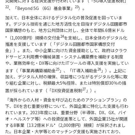
究開発に対する経済支援が行われています（「5G導入促進税制」
22
23
、「Beyond 5G （6G）基金事業」
）。
加えて、日本全体におけるデジタル化の普及促進を図っていま
す。デジタル技術を通じた地方活性化を目指すデジタル田園都市
国家構想のもと、地方公共団体に対し、全体で年間6.6億米ドル
24
*（1,000億円）規模の交付金
を支給し、日本全体のデジタル化
推進を支援しています（「デジタル田園都市国家構想交付
金」）。また、中小企業に向けた資金援助として、政府はクラウ
ドサービス利用費や機械装置・システム構築費を補助する制度
や、業務効率化・DX等に向けたITツールの導入支援を実施してい
25
26
ます（「事業再構築補助金
」、「IT導入補助金
」）。上記に
加え、デジタル人材の確保、収益増につながるデジタル化等に取
り組む企業に対し、税額最大5%控除、または特別償却30％の措
27
置が採られています（「DX投資促進税制
」）。
「海外からの人材・資金を呼び込むためのアクションプラン」の
下、DXを含む重要分野について、外国企業に特化した支援も行わ
れています。2023年度には、重要分野（半導体、DX、GX、バイ
オ・ヘルスケア等）への投資促進策として、外国企業15社が関連
する8事業［13.2億米ドル*（2,000億円）規模］が採択されまし
た。日本企業・大学等とのマッチング支援も実施されており、