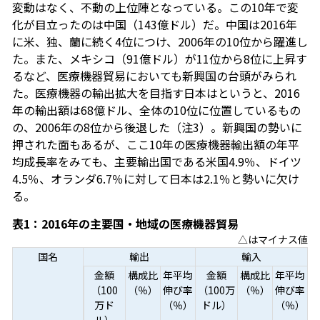
変動はなく、不動の上位陣となっている。この10年で変
化が目立ったのは中国（143億ドル）だ。中国は2016年
に米、独、蘭に続く4位につけ、2006年の10位から躍進し
た。また、メキシコ（91億ドル）が11位から8位に上昇す
るなど、医療機器貿易においても新興国の台頭がみられ
た。医療機器の輸出拡大を目指す日本はというと、2016
年の輸出額は68億ドル、全体の10位に位置しているもの
の、2006年の8位から後退した（注3）。新興国の勢いに
押された面もあるが、ここ10年の医療機器輸出額の年平
均成長率をみても、主要輸出国である米国4.9％、ドイツ
4.5％、オランダ6.7％に対して日本は2.1％と勢いに欠け
る。
表1：2016年の主要国・地域の医療機器貿易
△はマイナス値
国名
輸出
輸入
金額
構成比
年平均
金額
構成比
年平均
（100
（％）
伸び率
（100万
（％）
伸び率
万ド
（％）
ドル）
（％）
ル）