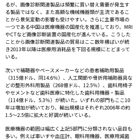
るが、画像診断関連製品は頻繁に買い替え需要が発生す
る製品ではなく、また高額な機械機器類が主流であるこ
とから景気変動の影響も受けやすい。さらに主要市場の
一つである中国は医療機器の国産化を推進しており、MRI
やCTなど画像診断装置の国産化が進んでいる。こうした
ことから画像診断関連製品の貿易はここ数年横ばいが続
き2013年以降は医療用消耗品を下回る規模にとどまって
いる。
次いで補聴器やペースメーカーなどの患者補助用製品
（315億ドル、同14.6％）、人工関節や骨折用補助器具な
どの整形外科用製品（268億ドル、12.5％）、歯科用椅子
やセメントなど歯科医療に特化した歯科用機器・製品
（114億ドル、5.3％）が続いた。いずれの部門もここ10
年は増加が続いており、輸出規模はそれぞれ2006年の約
1.5～2.5倍に拡大と好調が続いている。
医療機器の範囲は幅広く上記5部門に分類されない品目も
多い。例えば車いすや血圧計、眼科用機器、医療用減菌