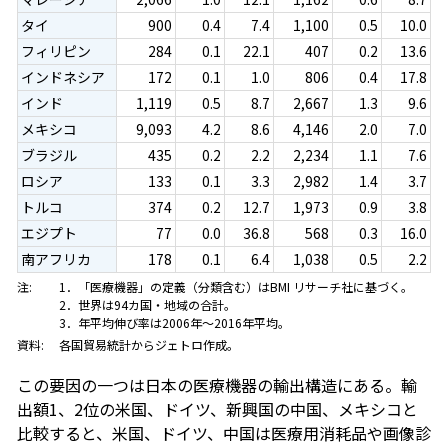
タイ
900
0.4
7.4
1,100
0.5
10.0
フィリピン
284
0.1
22.1
407
0.2
13.6
インドネシア
172
0.1
1.0
806
0.4
17.8
インド
1,119
0.5
8.7
2,667
1.3
9.6
メキシコ
9,093
4.2
8.6
4,146
2.0
7.0
ブラジル
435
0.2
2.2
2,234
1.1
7.6
ロシア
133
0.1
3.3
2,982
1.4
3.7
トルコ
374
0.2
12.7
1,973
0.9
3.8
エジプト
77
0.0
36.8
568
0.3
16.0
南アフリカ
178
0.1
6.4
1,038
0.5
2.2
注:
1．「医療機器」の定義（分類含む）はBMI リサーチ社に基づく。
2．世界は94カ国・地域の合計。
3．年平均伸び率は2006年～2016年平均。
資料:
各国貿易統計からジェトロ作成。
この要因の一つは日本の医療機器の輸出構造にある。輸
出額1、2位の米国、ドイツ、新興国の中国、メキシコと
比較すると、米国、ドイツ、中国は医療用消耗品や画像診