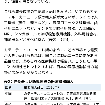
り、注目市場となっている。
これら成長市場の主要輸入品目をみると、いずれもカテ
ーテル・カニューレ類の輸入額が大きいが、タイでは人
工機器（義手、義足など）、医療用エックス線機器、歯
科用ユニットなど、インドでは眼科用機器、人工関節、
MRI、シンガポールでは呼吸治療用機器、外科用縫合材、
補聴器などと変化に富む（表2）（注4）。
カテーテル・カニューレ類のように、どの市場でも需要
が大きい品目もあれば、国ごとに製品ニーズに差がある
品目など、求められる医療機器は幅広い。こうした市場
ごとの特性をヒントとすれば、日本の医療機器輸出の裾
野が広がる足がかりとなろう。
表2：伸長著しい新興国等の医療機器輸入
国名
主要輸入品目（2016年）
中国
カテーテル・カニューレ類、走査型超音波診断装
置、 医療用エックス線機器（CT、歯科用除く）
タイ
カテーテル・カニューレ類、人工機器（義歯、人工