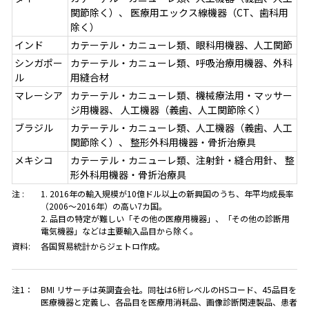
関節除く）、 医療用エックス線機器（CT、歯科用
除く）
インド
カテーテル・カニューレ類、眼科用機器、人工関節
シンガポー
カテーテル・カニューレ類、呼吸治療用機器、外科
ル
用縫合材
マレーシア
カテーテル・カニューレ類、機械療法用・マッサー
ジ用機器、 人工機器（義歯、人工関節除く）
ブラジル
カテーテル・カニューレ類、人工機器（義歯、人工
関節除く）、 整形外科用機器・骨折治療具
メキシコ
カテーテル・カニューレ類、注射針・縫合用針、 整
形外科用機器・骨折治療具
注 :
1. 2016年の輸入規模が10億ドル以上の新興国のうち、年平均成長率
（2006～2016年）の高い7カ国。
2. 品目の特定が難しい「その他の医療用機器」、「その他の診断用
電気機器」などは主要輸入品目から除く。
資料:
各国貿易統計からジェトロ作成。
注1：
BMI リサーチは英調査会社。同社は6桁レベルのHSコード、45品目を
医療機器と定義し、各品目を医療用消耗品、画像診断関連製品、患者