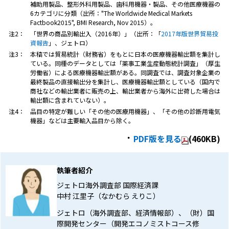
補助用製品、整形外科用製品、歯科用機器・製品、その他医療機器の
6カテゴリに分類（出所：
"The Worldwide Medical Markets
Factbook2015", BMI Research, Nov 2015
）。
注2：
「世界の商品別輸出入（2016年）」（出所：「
2017年版世界貿易投
資報告
」、ジェトロ）
注3：
本稿では貿易統計（財務省）をもとに日本の医療機器輸出額を集計し
ている。同種のデータとしては「薬事工業生産動態統計調査」（厚生
労働省）による医療機器輸出額がある。同調査では、調査対象企業の
最終製品の直接輸出分を集計し、医療機器輸出額としている（国内で
商社などの輸出業者に販売の上、輸出業者から海外に出荷した場合は
輸出額に含まれていない）。
注4：
品目の特定が難しい「その他の医療用機器」、「その他の診断用電気
機器」などは主要輸入品目から除く。
PDF版を見る
(460KB)
執筆者紹介
ジェトロ海外調査部 国際経済課
中村 江里子（なかむら えりこ）
ジェトロ（海外調査部、経済情報部）、（財）国
際開発センター（開発エコノミストコース修