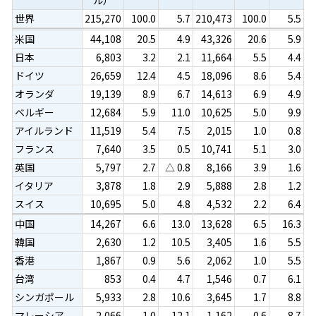
世界
215,270
100.0
5.7
210,473
100.0
5.5
米国
44,108
20.5
4.9
43,326
20.6
5.9
日本
6,803
3.2
2.1
11,664
5.5
4.4
ドイツ
26,659
12.4
4.5
18,096
8.6
5.4
オランダ
19,139
8.9
6.7
14,613
6.9
4.9
ベルギー
12,684
5.9
11.0
10,625
5.0
9.9
アイルランド
11,519
5.4
7.5
2,015
1.0
0.8
フランス
7,640
3.5
0.5
10,741
5.1
3.0
英国
5,797
2.7
△ 0.8
8,166
3.9
1.6
イタリア
3,878
1.8
2.9
5,888
2.8
1.2
スイス
10,695
5.0
4.8
4,532
2.2
6.4
中国
14,267
6.6
13.0
13,628
6.5
16.3
韓国
2,630
1.2
10.5
3,405
1.6
5.5
香港
1,867
0.9
5.6
2,062
1.0
5.5
台湾
853
0.4
4.7
1,546
0.7
6.1
シンガポール
5,933
2.8
10.6
3,645
1.7
8.8
マレーシア
2,066
1.0
12.1
1,162
0.6
8.7