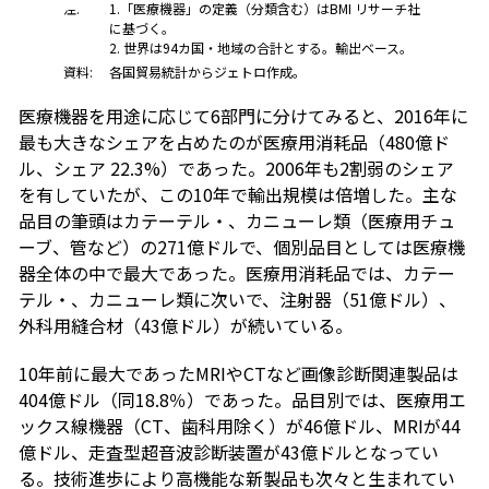
注:
1.「医療機器」の定義（分類含む）はBMI リサーチ社
に基づく。
2. 世界は94カ国・地域の合計とする。輸出ベース。
資料:
各国貿易統計からジェトロ作成。
医療機器を用途に応じて6部門に分けてみると、2016年に
最も大きなシェアを占めたのが医療用消耗品（480億ド
ル、シェア 22.3%）であった。2006年も2割弱のシェア
を有していたが、この10年で輸出規模は倍増した。主な
品目の筆頭はカテーテル・、カニューレ類（医療用チュ
ーブ、管など）の271億ドルで、個別品目としては医療機
器全体の中で最大であった。医療用消耗品では、カテー
テル・、カニューレ類に次いで、注射器（51億ドル）、
外科用縫合材（43億ドル）が続いている。
10年前に最大であったMRIやCTなど画像診断関連製品は
404億ドル（同18.8％）であった。品目別では、医療用エ
ックス線機器（CT、歯科用除く）が46億ドル、MRIが44
億ドル、走査型超音波診断装置が43億ドルとなってい
る。技術進歩により高機能な新製品も次々と生まれてい