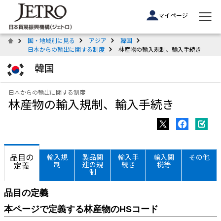
マイページ
国・地域別に見る
アジア
韓国
日本からの輸出に関する制度
林産物の輸入規制、輸入手続き
韓国
日本からの輸出に関する制度
林産物の輸入規制、輸入手続き
品目の
輸入規
製品関
輸入手
輸入関
その他
定義
制
連の規
続き
税等
制
品目の定義
本ページで定義する林産物のHSコード