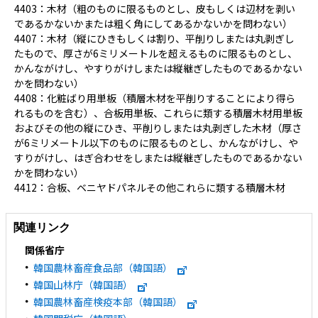
4403：木材（粗のものに限るものとし、皮もしくは辺材を剥い
であるかないかまたは粗く角にしてあるかないかを問わない）
4407：木材（縦にひきもしくは割り、平削りしまたは丸剥ぎし
たもので、厚さが6ミリメートルを超えるものに限るものとし、
かんながけし、やすりがけしまたは縦継ぎしたものであるかない
かを問わない）
4408：化粧ばり用単板（積層木材を平削りすることにより得ら
れるものを含む）、合板用単板、これらに類する積層木材用単板
およびその他の縦にひき、平削りしまたは丸剥ぎした木材（厚さ
が6ミリメートル以下のものに限るものとし、かんながけし、や
すりがけし、はぎ合わせをしまたは縦継ぎしたものであるかない
かを問わない）
4412：合板、ベニヤドパネルその他これらに類する積層木材
関連リンク
関係省庁
韓国農林畜産食品部（韓国語）
韓国山林庁（韓国語）
韓国農林畜産検疫本部（韓国語）