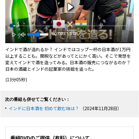
00:00
/
13:08
インドで酒が造れるか？ インドではコップ一杯の日本酒が1万円
以上することも。関税などがあってとにかく高い。そこで発想を
変えてインドで酒を造ってみる。日本酒の販売につながるのか？
日本の酒蔵とインドの起業家の挑戦を追った。
(13分05秒)
次の番組も併せてご覧ください：
インドに日本酒を 初めて飲む味は？
（2024年11月28日）
番組DVDのご提供（有料）について