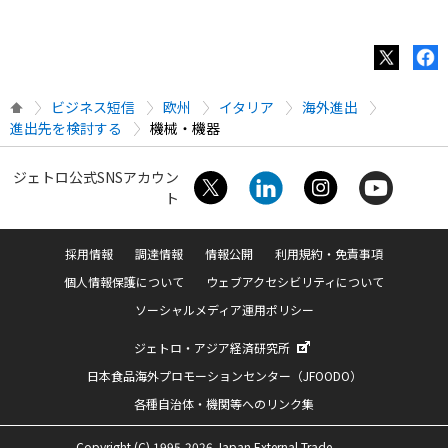
ビジネス短信
欧州
イタリア
海外進出
進出先を検討する
機械・機器
ジェトロ公式SNSアカウン
ト
採用情報
調達情報
情報公開
利用規約・免責事項
個人情報保護について
ウェブアクセシビリティについて
ソーシャルメディア運用ポリシー
ジェトロ・アジア経済研究所
日本食品海外プロモーションセンター（JFOODO）
各種自治体・機関等へのリンク集
Copyright (C) 1995-2026 Japan External Trade