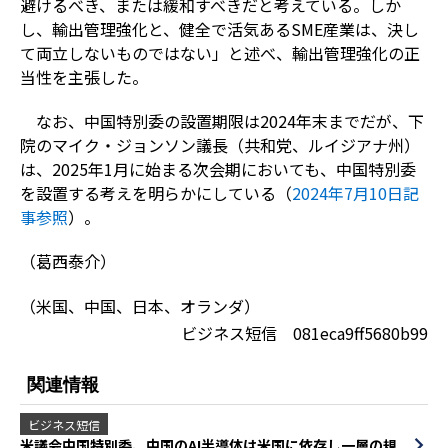
避けるべき、または緩和すべきだと考えている。しか
し、輸出管理強化と、健全で活気あるSME産業は、決し
て両立しないものではない」と述べ、輸出管理強化の正
当性を主張した。
なお、中国特別委の設置期限は2024年末までだが、下
院のマイク・ジョンソン議長（共和党、ルイジアナ州）
は、2025年1月に始まる次会期においても、中国特別委
を設置する考えを明らかにしている（
2024年7月10日記
事参照
）。
（葛西泰介）
（米国、中国、日本、オランダ）
ビジネス短信 081eca9ff5680b99
関連情報
ビジネス短信
米議会中国特別委、中国のAI半導体は米国に依存し一層の規