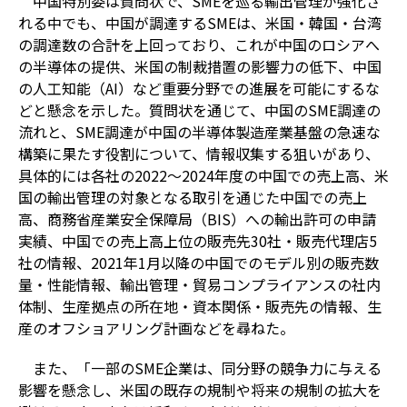
中国特別委は質問状で、SMEを巡る輸出管理が強化さ
れる中でも、中国が調達するSMEは、米国・韓国・台湾
の調達数の合計を上回っており、これが中国のロシアへ
の半導体の提供、米国の制裁措置の影響力の低下、中国
の人工知能（AI）など重要分野での進展を可能にするな
どと懸念を示した。質問状を通じて、中国のSME調達の
流れと、SME調達が中国の半導体製造産業基盤の急速な
構築に果たす役割について、情報収集する狙いがあり、
具体的には各社の2022～2024年度の中国での売上高、米
国の輸出管理の対象となる取引を通じた中国での売上
高、商務省産業安全保障局（BIS）への輸出許可の申請
実績、中国での売上高上位の販売先30社・販売代理店5
社の情報、2021年1月以降の中国でのモデル別の販売数
量・性能情報、輸出管理・貿易コンプライアンスの社内
体制、生産拠点の所在地・資本関係・販売先の情報、生
産のオフショアリング計画などを尋ねた。
また、「一部のSME企業は、同分野の競争力に与える
影響を懸念し、米国の既存の規制や将来の規制の拡大を