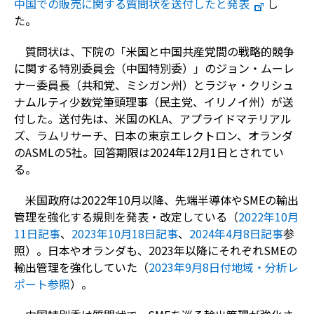
中国での販売に関する質問状を送付したと発表
し
た。
質問状は、下院の「米国と中国共産党間の戦略的競争
に関する特別委員会（中国特別委）」のジョン・ムーレ
ナー委員長（共和党、ミシガン州）とラジャ・クリシュ
ナムルティ少数党筆頭理事（民主党、イリノイ州）が送
付した。送付先は、米国のKLA、アプライドマテリアル
ズ、ラムリサーチ、日本の東京エレクトロン、オランダ
のASMLの5社。回答期限は2024年12月1日とされてい
る。
米国政府は2022年10月以降、先端半導体やSMEの輸出
管理を強化する規則を発表・改定している（
2022年10月
11日記事
、
2023年10月18日記事
、
2024年4月8日記事
参
照）。日本やオランダも、2023年以降にそれぞれSMEの
輸出管理を強化していた（
2023年9月8日付地域・分析レ
ポート参照
）。