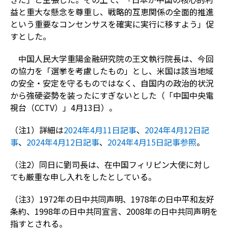
益と重大な懸念を尊重し、戦略的互恵関係の全面的推進
という重要なコンセンサスを確実に実行に移すよう」促
すとした。
中国人民大学重陽金融研究院の王文執行院長は、今回
の協力を「選挙を考慮したもの」とし、米国は該当地域
の安全・安定を守るものではなく、自国内の政治的状況
から強硬姿勢を装ったにすぎないとした（「中国中央電
視台（CCTV）」4月13日）。
（注1）詳細は
2024年4月11日記事
、
2024年4月12日記
事
、
2024年4月12日記事
、
2024年4月15日記事参照
。
（注2）同日に劉司長は、在中国フィリピン大使に対し
ても厳重な申し入れをしたとしている。
（注3）1972年の日中共同声明、1978年の日中平和友好
条約、1998年の日中共同宣言、2008年の日中共同声明を
指すとされる。