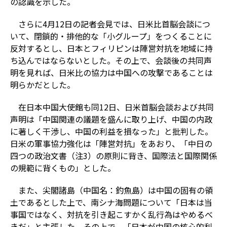
の認識を示した。
さらに4月12日の記者会見では、日米比首脳会談につ
いて、閉鎖的・排他的な「小グループ」をつくることに
反対するとし、日本とフィリピンは陣営対抗を地域に持
ち込んではならないとした。その上で、会談後の共同声
明を見れば、日米比の協力は中国への攻撃であることは
明らかだとした。
在日本中国大使館も同12日、日米首脳会談および共同
声明は「中国関連の議題を盛んに取り上げ、中国の内政
に著しく干渉し、中国の利益を損なった」と批判した。
日米の軍事協力強化は「陣営対抗」をあおり、「中日の
四つの政治文書（注3）の原則に背き、国際法と国際関係
の規範に背くもの」とした。
また、尖閣諸島（中国名：釣魚島）は中国の固有の領
土であるとした上で、南シナ海問題について「日本は当
事国ではなく、対抗を引き起こすかく乱行為はやめるべ
きだ」と主張した。その上で、「日本が中国の核心的利