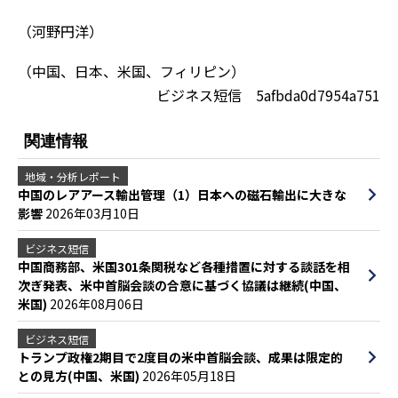
（河野円洋）
（中国、日本、米国、フィリピン）
ビジネス短信 5afbda0d7954a751
関連情報
地域・分析レポート
中国のレアアース輸出管理（1）日本への磁石輸出に大きな
影響
2026年03月10日
ビジネス短信
中国商務部、米国301条関税など各種措置に対する談話を相
次ぎ発表、米中首脳会談の合意に基づく協議は継続(中国、
米国)
2026年08月06日
ビジネス短信
トランプ政権2期目で2度目の米中首脳会談、成果は限定的
との見方(中国、米国)
2026年05月18日