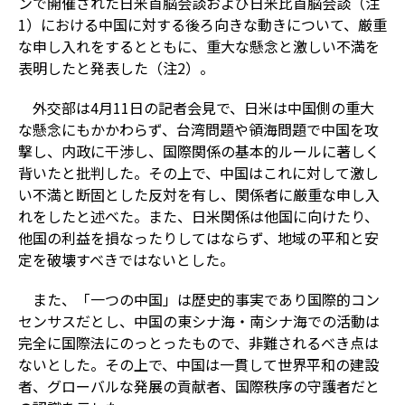
ンで開催された日米首脳会談および日米比首脳会談（注
1）における中国に対する後ろ向きな動きについて、厳重
な申し入れをするとともに、重大な懸念と激しい不満を
表明したと発表した（注2）。
外交部は4月11日の記者会見で、日米は中国側の重大
な懸念にもかかわらず、台湾問題や領海問題で中国を攻
撃し、内政に干渉し、国際関係の基本的ルールに著しく
背いたと批判した。その上で、中国はこれに対して激し
い不満と断固とした反対を有し、関係者に厳重な申し入
れをしたと述べた。また、日米関係は他国に向けたり、
他国の利益を損なったりしてはならず、地域の平和と安
定を破壊すべきではないとした。
また、「一つの中国」は歴史的事実であり国際的コン
センサスだとし、中国の東シナ海・南シナ海での活動は
完全に国際法にのっとったもので、非難されるべき点は
ないとした。その上で、中国は一貫して世界平和の建設
者、グローバルな発展の貢献者、国際秩序の守護者だと