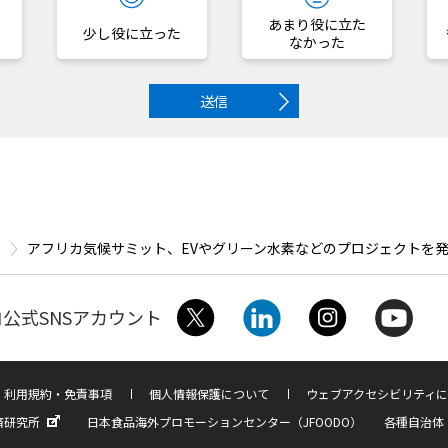
あまり役に立た
少し役に立った
なかった
送信
アフリカ気候サミット、EVやグリーン水素などのプロジェクトを
公式SNSアカウント
利用規約・免責事項
個人情報保護について
ウェブアクセシビリティに
済研究所
日本食品海外プロモーションセンター（JFOODO）
各種自治体