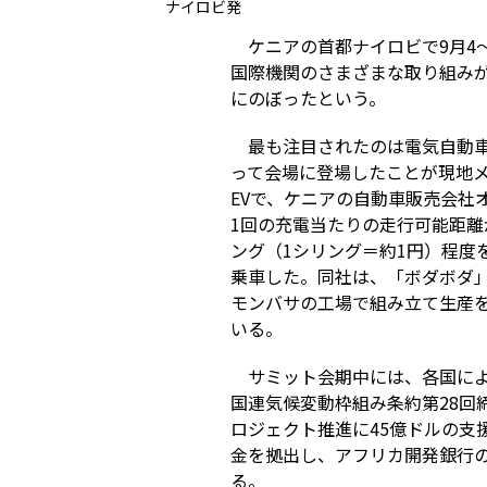
ナイロビ発
ケニアの首都ナイロビで9月4
国際機関のさまざまな取り組みが
にのぼったという。
最も注目されたのは電気自動車
って会場に登場したことが現地メ
EVで、ケニアの自動車販売会社オ
1回の充電当たりの走行可能距離が
ング（1シリング＝約1円）程度
乗車した。同社は、「ボダボダ」
モンバサの工場で組み立て生産を
いる。
サミット会期中には、各国によ
国連気候変動枠組み条約第28回
ロジェクト推進に45億ドルの
金を拠出し、アフリカ開発銀行
る。