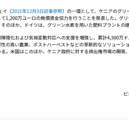
ェイ（
2021年12月3日記事参照
）の一環として、ケニアのグリ
て1,200万ユーロの無償資金協力を行うことを発表した。グ
。そのほか、ドイツは、グリーン水素を用いた肥料プラントの
障強化および気候変動対応への支援を増強し、累計4,500万
耐性の高い農業、ポストハーベストなどの革新的なソリューシ
いる。米国はこのほか、ケニア政府に対する排出権市場の開発
ビ