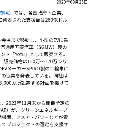
2023年09月25日
事参照
）では、各国政府・企業、
発表された支援額は260億ドル
会場まで移動し、小型のEVに乗
汽通用五菱汽車（SGMW）製の
ンド「Yetu」として販売する。
販売価格は150万～170万シリ
VメーカーSPIRO製の二輪車に
との協業を発表している。同社は
,000カ所設置する計画を掲げて
2023年11月末から開催予定の
UAE）が、クリーンエネルギープ
用機関、アメア・パワーなどが資
してプロジェクトの選定を支援す