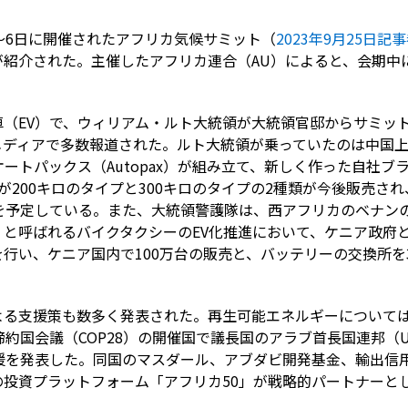
～6日に開催されたアフリカ気候サミット（
2023年9月25日記
紹介された。主催したアフリカ連合（AU）によると、会期中に
（EV）で、ウィリアム・ルト大統領が大統領官邸からサミット
ディアで多数報道された。ルト大統領が乗っていたのは中国上
ートパックス（Autopax）が組み立て、新しく作った自社ブラ
200キロのタイプと300キロのタイプの2種類が今後販売され、
を予定している。また、大統領警護隊は、西アフリカのベナンのE
と呼ばれるバイクタクシーのEV化推進において、ケニア政府
行い、ケニア国内で100万台の販売と、バッテリーの交換所を3
る支援策も数多く発表された。再生可能エネルギーについては、
締約国会議（COP28）の開催国で議長国のアラブ首長国連邦（
支援を発表した。同国のマスダール、アブダビ開発基金、輸出信
の投資プラットフォーム「アフリカ50」が戦略的パートナーと