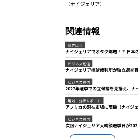
（ナイジェリア）
関連情報
世界は今
ナイジェリアでオタク爆増！？ 日本
ビジネス短信
ナイジェリア控訴裁判所が独立選挙管
ビジネス短信
2027年選挙での立候補を見据え、ナ
地域・分析レポート
アフリカの潜在市場に商機（ナイジ
ビジネス短信
次回ナイジェリア大統領選挙日が202