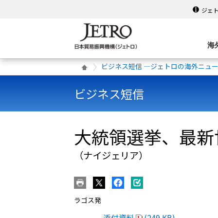
ジェ
海
ビジネス短信 ―ジェトロの海外ニュ
ビジネス短信
大統領選挙、最新
（ナイジェリア）
ラゴス発
添付資料
(249 KB)