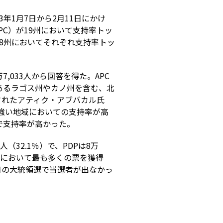
年1月7日から2月11日にかけ
C）が19州において支持率トッ
る8州においてそれぞれ支持率トッ
,033人から回答を得た。APC
であるラゴス州やカノ州を含む、北
されたアティク・アブバカル氏
強い地域においての支持率が高
で支持率が高かった。
人（32.1％）で、PDPは8万
選挙において最も多くの票を獲得
日の大統領選で当選者が出なかっ