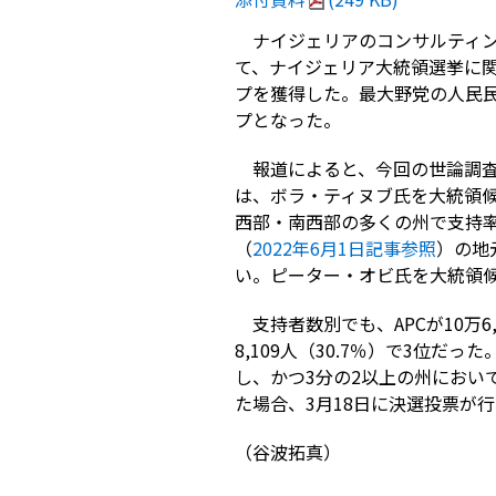
ナイジェリアのコンサルティン
て、ナイジェリア大統領選挙に関
プを獲得した。最大野党の人民民
プとなった。
報道によると、今回の世論調査は
は、ボラ・ティヌブ氏を大統領
西部・南西部の多くの州で支持率
（
2022年6月1日記事参照
）の地
い。ピーター・オビ氏を大統領
支持者数別でも、APCが10万6,
8,109人（30.7％）で3位
し、かつ3分の2以上の州におい
た場合、3月18日に決選投票が
（谷波拓真）