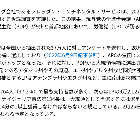
グ会社であるフレッダン・コンチネンタル・サービスは、2023
する世論調査を実施した。この結果、現与党の全進歩会議（AP
主党（PDP）が9州と首都地区において、労働党（LP）が残
全国から抽出された37万人に対しアンケートを送付し、28万7
候補に選出しており（
2022年6月9日記事参照
）、APCの票田
がトップとなった。それに対し、PDPから大統領候補に選出
元であるアダマワ州やその周辺、エド州やデルタ州など同党が
候補とするLPはアナンブラ州やエヌグ州など、主に南東部地域
764人（37.2％）で最も支持者数が多く、次点はLPの9万2,127
だった。ナイジェリア憲法第134条は、大統領として当選するには
て4分の1以上獲得しなければならないと規定している。2月25
行われる予定となっている。