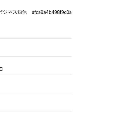
ビジネス短信 afca9a4b498f9c0a
3日