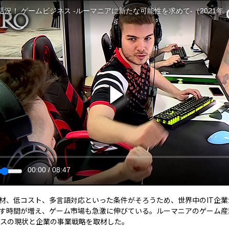
況！ ゲームビジネス ‐ルーマニアに新たな可能性を求めて‐（2021年
00:00
/
08:47
人材、低コスト、多言語対応といった条件がそろうため、世界中のIT企
す時間が増え、ゲーム市場も急激に伸びている。ルーマニアのゲーム産業
ネスの現状と企業の事業戦略を取材した。