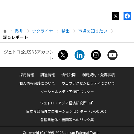
欧州
ウクライナ
輸出
市場を知りたい
調査レポート
ジェトロ公式SNSアカウン
ト
採用情報
調達情報
情報公開
利用規約・免責事項
個人情報保護について
ウェブアクセシビリティについて
ソーシャルメディア運用ポリシー
ジェトロ・アジア経済研究所
日本食品海外プロモーションセンター（JFOODO）
各種自治体・機関等へのリンク集
Copyright (C) 1995-2026 Japan External Trade