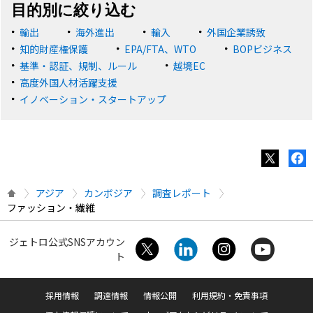
目的別に絞り込む
輸出
海外進出
輸入
外国企業誘致
知的財産権保護
EPA/FTA、WTO
BOPビジネス
基準・認証、規制、ルール
越境EC
高度外国人材活躍支援
イノベーション・スタートアップ
アジア
カンボジア
調査レポート
ファッション・繊維
ジェトロ公式SNSアカウン
ト
採用情報
調達情報
情報公開
利用規約・免責事項