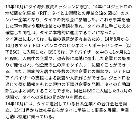
13年10月にタイ海外投資ミッションに参加、14年にはジェトロの
地域間交流事業（RIT、タイと山梨県との産業交流を図る）のメ
ンバー企業となり、タイでの商談会に参加した。これら事業を通
じた現地調査や現地企業との商談を重ね、タイ市場に手ごたえを
確信した同社は、タイに本格的に進出することになった。
タイ進出においては、独自の課題が多々あるため、14年8月から
10月までジェトロ・バンコクのビジネス・サポートセンター（以
下BSC）に入居した。BSCでは、アドバイザーを中心に1ヶ月に1
回程度、入居中の企業や、退去後に現地に進出した企業との集ま
りが開催され、他企業の生の声をタイムリーに聞くことができ
る。また、同施設入居中に多数の現地企業との面談や、ジェトロ
アドバイザーの支援による調査や人脈作りができる。ジェトロを
通じて得た情報をもとに現地の下請け企業を発掘、タイの自動車
部品大手と契約することもできた。同社はBSCに入居した3カ月の
期間で、タイへの進出の足がかりを固めた。
14年10月には、タイに進出している日系企業との合弁会社を設
立、15年1月からは社長自らがタイに常駐して事業を展開、営業
活動は軌道に乗っている。