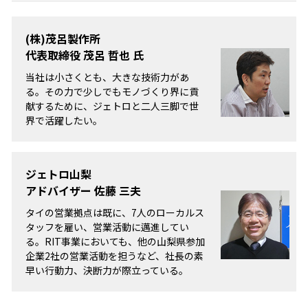
(株)茂呂製作所
代表取締役 茂呂 哲也 氏
当社は小さくとも、大きな技術力があ
る。その力で少しでもモノづくり界に貢
献するために、ジェトロと二人三脚で世
界で活躍したい。
ジェトロ山梨
アドバイザー 佐藤 三夫
タイの営業拠点は既に、7人のローカルス
タッフを雇い、営業活動に邁進してい
る。RIT事業においても、他の山梨県参加
企業2社の営業活動を担うなど、社長の素
早い行動力、決断力が際立っている。