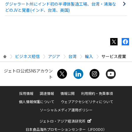
グジャラート州にインド初の半導体製造工場、台湾・鴻海な
どのJVと覚書(インド、台湾、英国)
ビジネス短信
アジア
台湾
輸入
サービス産業
ジェトロ公式SNSアカウン
ト
採用情報
調達情報
情報公開
利用規約・免責事項
個人情報保護について
ウェブアクセシビリティについて
ソーシャルメディア運用ポリシー
ジェトロ・アジア経済研究所
日本食品海外プロモーションセンター（JFOODO）