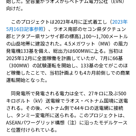
始した。全容量がラオスからベトナム電力公社（EVN）
向けだ。
このプロジェクトは2023年4月に正式着工し（
2023年
5月16日記事参照
）、ラオス南部のセコン県ダクチュン
郡とアタプー県サンサイ郡の標高1,100～1,700メートル
の山岳地帯に建設された。4.5メガワット（MW）の風力
発電機133基を備え、総出力は600MWに上る。当初は
2025年12月に全面稼働を計画していたが、7月に66基
（300MW）の試験運転を開始し、133基の全てがこのほ
ど稼働したことで、当初計画よりも4カ月前倒しでの商業
運転開始となった。
同発電所で発電される電力は全て、27キロに及ぶ500
キロボルト（kV）送電線でラオス・ベトナム国境に送電
される。その後、ベトナム側で44キロの送電網に接続
し、タンミー変電所に送られる。このプロジェクトは、
ASEANパワーグリッド構想（注）に沿ったモデルケース
と位置付けられている。