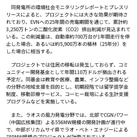
同発電所の環境社会モニタリングレポートとプレスリ
リースによると、プロジェクトには大きな効果が期待さ
れており、EVNへの25年間の売電期間を通じて、累計約
3,250万トンの二酸化炭素（CO2）排出削減が見込まれて
いる。この削減量は、自動車約700万台が1年間走行を停
止した場合、あるいは約5,900万本の植林（25年分）を
した場合に相当する。
プロジェクトでは住民の移転は発生しておらず、コミ
ュニティー開発基金として年間110万ドルが拠出される
予定だ。同基金は教育や医療、農業、インフラ整備など
の分野の地域支援を目的とし、初期段階では留学奨学金
制度、移動診療サービス、コーヒー栽培による生計支援
プログラムなどを実施している。
また、ラオスの風力発電分野では、北部でCGNパワー
（中国広核集団）よる556MW規模の開発計画が進行中
で、中部ボリカムサイ県でラオ・ベト・エナジーによる
750MW規模のプロジェクトが計画されている。