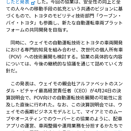
したと発表
した。今回の協業は、安全性の向上と全
ての人々への移動手段の拡充という共通のビジョンに基
づくもので、トヨタのモビリティ技術部門「ウーブン・
バイ・トヨタ」も参画し、新たな自動運転車両プラット
フォームの共同開発を目指す。
同時に、ウェイモの自動運転技術とトヨタの車両開発
における専門的知見を組み合わせ、次世代の個人所有車
（POV）への技術展開も検討する。協業の具体的な内容
については、今後の継続的な協議を通じて詰めていく方
針だ。
この発表は、ウェイモの親会社アルファベットのスン
ダル・ピチャイ最高経営責任者（CEO）が4月24日の決
算説明会で、POV向けの自動運転技術展開の可能性に言
及した直後に行われた。なお、この決算説明会では、ウ
ェイモの長期ビジネスモデルとして、マイアミでのムー
ブやオースティンでのウーバーとの協業のように、配車
アプリの運営、車両整備や運用業務を分担するかたちで