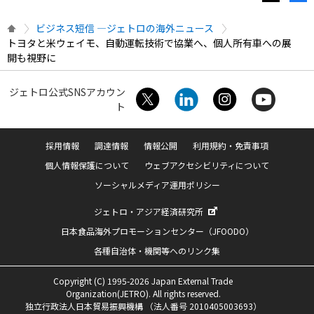
ビジネス短信 ―ジェトロの海外ニュース
トヨタと米ウェイモ、自動運転技術で協業へ、個人所有車への展
開も視野に
ジェトロ公式SNSアカウン
ト
採用情報
調達情報
情報公開
利用規約・免責事項
個人情報保護について
ウェブアクセシビリティについて
ソーシャルメディア運用ポリシー
ジェトロ・アジア経済研究所
日本食品海外プロモーションセンター（JFOODO）
各種自治体・機関等へのリンク集
Copyright (C) 1995-2026 Japan External Trade
Organization(JETRO). All rights reserved.
独立行政法人日本貿易振興機構 （法人番号 2010405003693）