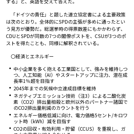
する」と、英語を交えて答えた。
「ドイツの責任」と題した連立協定書による主要政策
は次のとおり。全体的にSPDの主張が多めに通ったとい
う見方が優勢だ。総選挙時の得票数差にもかかわらず、
CDUとSPDが同数の7つの閣僚ポストを、CSUが3つのポ
ストを得たことも、同様に解釈されている。
〇経済とエネルギー
中小企業を多く抱える工業国として、強みを維持しつ
つ、人工知能（AI）やスタートアップに注力、潜在成
長率1％超を目指す
2045年までの気候中立達成目標を維持
ネガティブエミッション技術（注3）による二酸化炭
素（CO2）排出量相殺と欧州以外のパートナー諸国で
のCO2排出量削減のカウントを行う
エネルギー価格低減に向け、電力価格5セント/キロワ
ット時（kWh）減を目指す
CO2の回収・有効利用・貯留（CCUS）を重視し、ガ