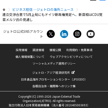
ビジネス短信 ―ジェトロの海外ニュース
連立交渉合意で5月上旬にもドイツ新政権発足へ、新首相はCDU党
首メルツ氏の見通し
ジェトロ公式SNSアカウン
ト
採用情報
調達情報
情報公開
利用規約・免責事項
個人情報保護について
ウェブアクセシビリティについて
ソーシャルメディア運用ポリシー
ジェトロ・アジア経済研究所
日本食品海外プロモーションセンター（JFOODO）
各種自治体・機関等へのリンク集
Copyright (C) 1995-2026 Japan External Trade
Organization(JETRO). All rights reserved.
独立行政法人日本貿易振興機構 （法人番号 2010405003693）