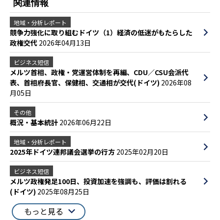
関連情報
地域・分析レポート
競争力強化に取り組むドイツ（1）経済の低迷がもたらした
政権交代
2026年04月13日
ビジネス短信
メルツ首相、政権・党運営体制を再編、CDU／CSU会派代
表、首相府長官、保健相、交通相が交代(ドイツ)
2026年08
月05日
その他
概況・基本統計
2026年06月22日
地域・分析レポート
2025年ドイツ連邦議会選挙の行方
2025年02月20日
ビジネス短信
メルツ政権発足100日、投資加速を強調も、評価は割れる
(ドイツ)
2025年08月25日
もっと見る