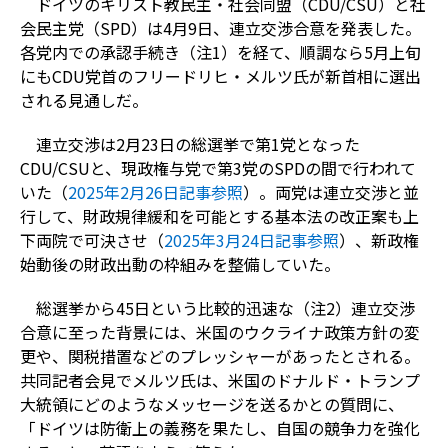
ドイツのキリスト教民主・社会同盟（CDU/CSU）と社
会民主党（SPD）は4月9日、連立交渉合意を発表した。
各党内での承認手続き（注1）を経て、順調なら5月上旬
にもCDU党首のフリードリヒ・メルツ氏が新首相に選出
される見通しだ。
連立交渉は2月23日の総選挙で第1党となった
CDU/CSUと、現政権与党で第3党のSPDの間で行われて
いた（
2025年2月26日記事参照
）。両党は連立交渉と並
行して、財政規律緩和を可能とする基本法の改正案も上
下両院で可決させ（
2025年3月24日記事参照
）、新政権
始動後の財政出動の枠組みを整備していた。
総選挙から45日という比較的迅速な（注2）連立交渉
合意に至った背景には、米国のウクライナ政策方針の変
更や、関税措置などのプレッシャーがあったとされる。
共同記者会見でメルツ氏は、米国のドナルド・トランプ
大統領にどのようなメッセージを送るかとの質問に、
「ドイツは防衛上の義務を果たし、自国の競争力を強化