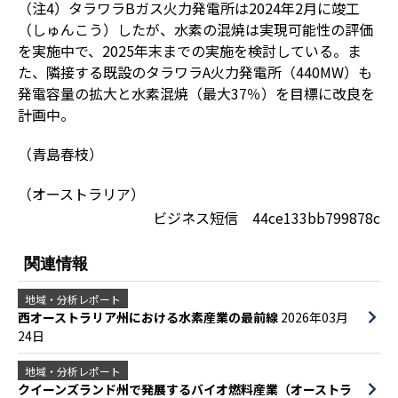
（注4）タラワラBガス火力発電所は2024年2月に竣工
（しゅんこう）したが、水素の混焼は実現可能性の評価
を実施中で、2025年末までの実施を検討している。ま
た、隣接する既設のタラワラA火力発電所（440MW）も
発電容量の拡大と水素混焼（最大37％）を目標に改良を
計画中。
（青島春枝）
（オーストラリア）
ビジネス短信 44ce133bb799878c
関連情報
地域・分析レポート
西オーストラリア州における水素産業の最前線
2026年03月
24日
地域・分析レポート
クイーンズランド州で発展するバイオ燃料産業（オーストラ