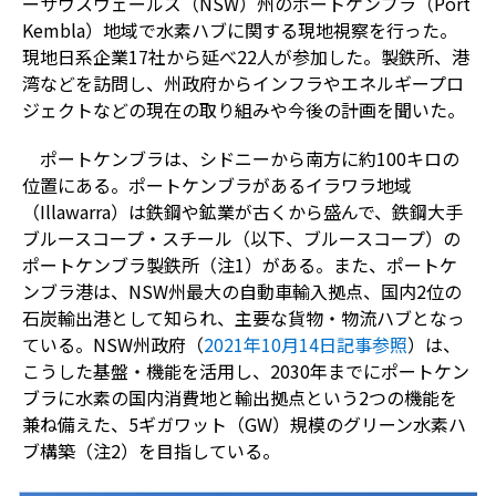
ーサウスウェールズ（NSW）州のポートケンブラ（Port
Kembla）地域で水素ハブに関する現地視察を行った。
現地日系企業17社から延べ22人が参加した。製鉄所、港
湾などを訪問し、州政府からインフラやエネルギープロ
ジェクトなどの現在の取り組みや今後の計画を聞いた。
ポートケンブラは、シドニーから南方に約100キロの
位置にある。ポートケンブラがあるイラワラ地域
（Illawarra）は鉄鋼や鉱業が古くから盛んで、鉄鋼大手
ブルースコープ・スチール（以下、ブルースコープ）の
ポートケンブラ製鉄所（注1）がある。また、ポートケ
ンブラ港は、NSW州最大の自動車輸入拠点、国内2位の
石炭輸出港として知られ、主要な貨物・物流ハブとなっ
ている。NSW州政府（
2021年10月14日記事参照
）は、
こうした基盤・機能を活用し、2030年までにポートケン
ブラに水素の国内消費地と輸出拠点という2つの機能を
兼ね備えた、5ギガワット（GW）規模のグリーン水素ハ
ブ構築（注2）を目指している。