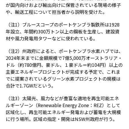
が国内向けおよび輸出向けに保管されている現場の様子
や、輸送工程について担当者から説明を受けた。
（注1）ブルースコープのポートケンブラ製鉄所は1928
年設立、年間約300万トン以上の鋼板を生産し、建設資
材や風力発電用タワーなどに使われている。
（注2）州政府によると、ポートケンブラ水素ハブでは、
2024年末までに金額規模で7億5,000万オーストラリア・
ドル（約780億円、豪ドル、１豪ドル＝約104円）以上の
主要エネルギープロジェクトが完成する予定で、これま
でに提案されているグリーン水素プロジェクトの規模は
合計で1.7GWだという。
（注3）太陽光、風力などが豊富な適地を再生可能エネ
ルギーゾーン（Renewable Energy Zone：REZ）として
区域化し、再生可能エネルギー発電および蓄電を大規模
に行う場所。区域の指定・開発はNSW州政府が行う。