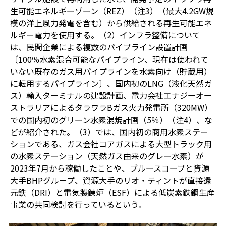
生可能エネルギーゾーン（REZ）（注3）（最大4.2GW規
模の洋上風力発電を含む）から供給される再生可能エネ
ルギー電力を使用する。（2）インフラ整備について
は、民間企業による複数のパイプライン設置計画
〔100％水素混合可能なパイプライン、現在は使われて
いない既存のガス用パイプラインを水素向け（貯蔵用）
に転用するパイプライン〕、国内初のLNG（液化天然ガ
ス）輸入ターミナルの建設計画、電力会社エナジーオー
ストラリアによるタラワラBガス火力発電所（320MW）
での国内初のグリーン水素混焼計画（5％）（注4）、な
どが紹介された。（3）では、国内初の商用水素ステー
ションである、ガス会社コアガスによる大型トラック用
の水素ステーション（天然ガス由来のグレー水素）が
2023年7月から稼働したことや、ブルースコープと資源
大手BHPグループ、資源大手のリオ・ティントが直接還
元鉄（DRI）と電気製錬炉（ESF）による低炭素鉄鋼生産
事業の共同検討を行っているという。