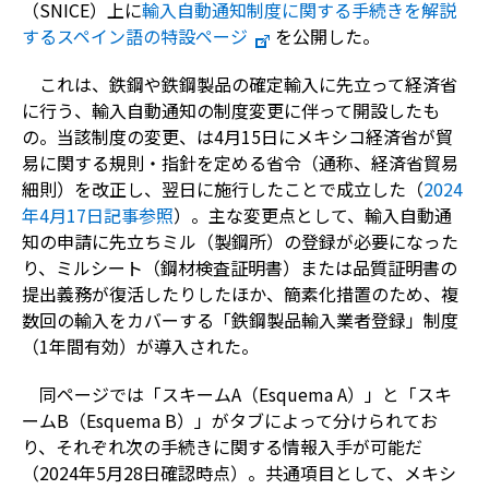
（SNICE）上に
輸入自動通知制度に関する手続きを解説
するスペイン語の特設ページ
を公開した。
これは、鉄鋼や鉄鋼製品の確定輸入に先立って経済省
に行う、輸入自動通知の制度変更に伴って開設したも
の。当該制度の変更、は4月15日にメキシコ経済省が貿
易に関する規則・指針を定める省令（通称、経済省貿易
細則）を改正し、翌日に施行したことで成立した（
2024
年4月17日記事参照
）。主な変更点として、輸入自動通
知の申請に先立ちミル（製鋼所）の登録が必要になった
り、ミルシート（鋼材検査証明書）または品質証明書の
提出義務が復活したりしたほか、簡素化措置のため、複
数回の輸入をカバーする「鉄鋼製品輸入業者登録」制度
（1年間有効）が導入された。
同ページでは「スキームA（Esquema A）」と「スキ
ームB（Esquema B）」がタブによって分けられてお
り、それぞれ次の手続きに関する情報入手が可能だ
（2024年5月28日確認時点）。共通項目として、メキシ