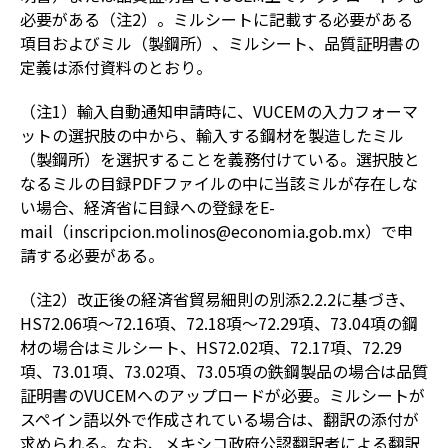
必要がある（注2）。ミルシートに記載する必要がある
項目およびミル（製鋼所）、ミルシート、品質証明書の
定義は添付資料のとおり。
（注1）輸入自動通知申請時に、VUCEMの入力フォーマ
ットの選択肢の中から、輸入する鋼材を製造したミル
（製鋼所）を選択することを義務付けている。選択肢と
なるミルの目録PDFファイルの中に当該ミルが存在しな
い場合、経済省に目録への登録をE-
mail（inscripcion.molinos@economia.gob.mx）で申
請する必要がある。
（注2）改正後の経済省貿易細則の別添2.2.2に基づき、
HS72.06項～72.16項、72.18項～72.29項、73.04項の鋼
材の場合はミルシート、HS72.02項、72.17項、72.29
項、73.01項、73.02項、73.05項の鉄鋼製品の場合は品質
証明書のVUCEMへのアップロードが必要。ミルシートが
スペイン語以外で作成されている場合は、翻訳の添付が
求められる。なお、メキシコ政府公認翻訳者による翻訳