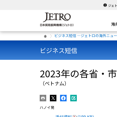
ジェ
海
ビジネス短信 ―ジェトロの海外ニュ
ビジネス短信
2023年の各省
（ベトナム）
ハノイ発
添付資料
(189 KB)