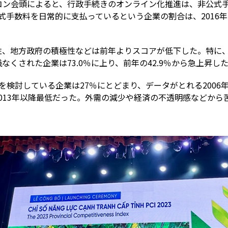
・コン会頭によると、行政手続きのオンライン化推進は、非公式
式手数料を日常的に支払っているという企業の割合は、2016年の6
性、地方政府の積極性などは前年よりスコアが低下した。特に
くされた企業は73.0％に上り、前年の42.9％から急上昇し
を検討している企業は27％にとどまり、データがとれる2006
2013年以降最低だった。外需の減少や経済の不透明感などか