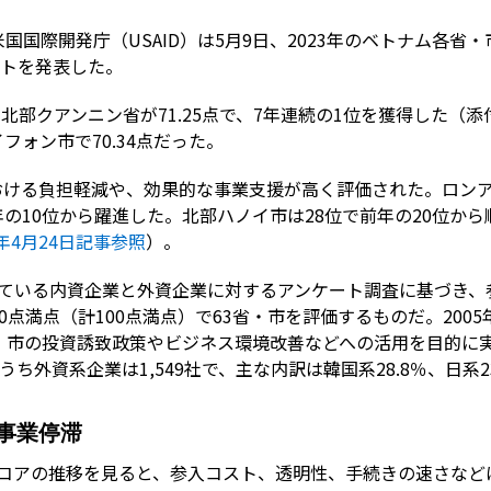
国際開発庁（USAID）は5月9日、2023年のベトナム各省・市競争
）レポートを発表した。
は、北部クアンニン省が71.25点で、7年連続の1位を獲得した（
イフォン市で70.34点だった。
おける負担軽減や、効果的な事業支援が高く評価された。ロン
の10位から躍進した。北部ハノイ市は28位で前年の20位か
3年4月24日記事参照
）。
している内資企業と外資企業に対するアンケート調査に基づき
0点満点（計100点満点）で63省・市を評価するものだ。2005
・市の投資誘致政策やビジネス環境改善などへの活用を目的に実施
ち外資系企業は1,549社で、主な内訳は韓国系28.8％、日系23
事業停滞
平均スコアの推移を見ると、参入コスト、透明性、手続きの速さな