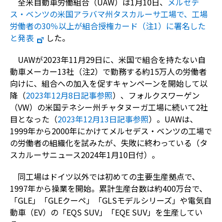
全米自動車労働組合（UAW）は1月10日、
メルセデ
ス・ベンツの米国アラバマ州タスカルーサ工場で、工場
労働者の30％以上が組合授権カード（注1）に署名した
と発表
した。
UAWが2023年11月29日に、米国で組合を持たない自
動車メーカー13社（注2）で勤務する約15万人の労働者
向けに、組合への加入を促すキャンペーンを開始して以
降（
2023年12月8日記事参照
）、フォルクスワーゲン
（VW）の米国テネシー州チャタヌーガ工場に続いて2社
目となった（
2023年12月13日記事参照
）。UAWは、
1999年から2000年にかけてメルセデス・ベンツの工場で
の労働者の組織化を試みたが、失敗に終わっている（タ
スカルーサニュース2024年1月10日付）。
同工場はドイツ以外では初めての主要生産拠点で、
1997年から操業を開始。累計生産台数は約400万台で、
「GLE」「GLEクーペ」「GLSモデルシリーズ」や電気自
動車（EV）の「EQS SUV」「EQE SUV」を生産してい