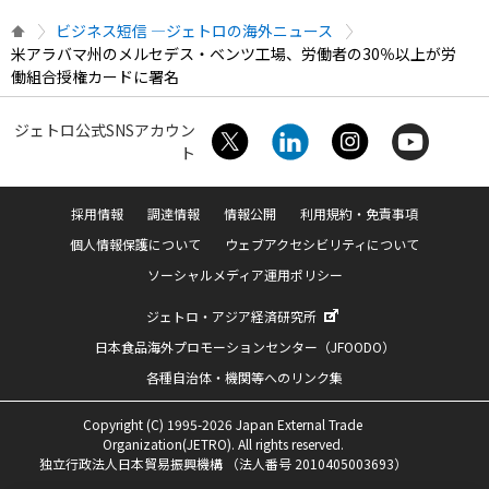
ビジネス短信 ―ジェトロの海外ニュース
米アラバマ州のメルセデス・ベンツ工場、労働者の30％以上が労
働組合授権カードに署名
ジェトロ公式SNSアカウン
ト
採用情報
調達情報
情報公開
利用規約・免責事項
個人情報保護について
ウェブアクセシビリティについて
ソーシャルメディア運用ポリシー
ジェトロ・アジア経済研究所
日本食品海外プロモーションセンター（JFOODO）
各種自治体・機関等へのリンク集
Copyright (C) 1995-2026 Japan External Trade
Organization(JETRO). All rights reserved.
独立行政法人日本貿易振興機構 （法人番号 2010405003693）