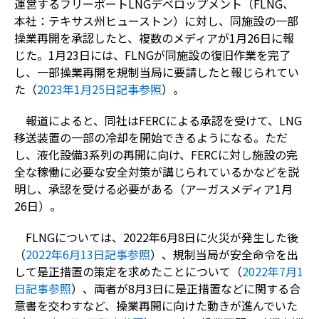
運営するフリーポートLNGデベロップメント（FLNG、
本社：テキサス州ヒューストン）に対し、
同施設の一部
操業再開を承認したと、複数のメディアが1月26日に報
じた。1月23日には、FLNGが同施設の復旧作業を完了
し、一部操業再開を規制当局に要請したと報じられてい
た（
2023年1月25日記事参照
）。
報道によると、同社はFERCによる承認を受けて、LNG
移送装置の一部の冷却を開始できるようになる。ただ
し、液化設備3系列の再開に向け、FERCに対し施設の完
全な稼働に必要な安全対策が講じられているかなどを説
明し、承認を受ける必要がある（アーガスメディア1月
26日）。
FLNGについては、2022年6月8日に火災が発生した後
（
2022年6月13日記事参照
）、規制当局が安全命令を出
して是正措置の策定を求めたことについて（
2022年7月1
日記事参照
）、両者が8月3日に是正措置などに関する合
意書を交わすなど、操業再開に向けた動きが進んでいた