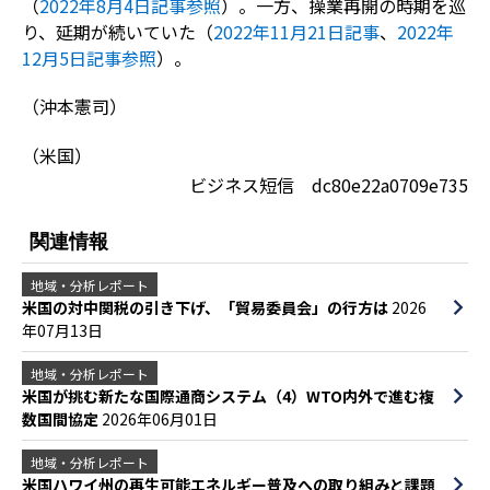
（
2022年8月4日記事参照
）。一方、操業再開の時期を巡
り、延期が続いていた（
2022年11月21日記事
、
2022年
12月5日記事参照
）。
（沖本憲司）
（米国）
ビジネス短信 dc80e22a0709e735
関連情報
地域・分析レポート
米国の対中関税の引き下げ、「貿易委員会」の行方は
2026
年07月13日
地域・分析レポート
米国が挑む新たな国際通商システム（4）WTO内外で進む複
数国間協定
2026年06月01日
地域・分析レポート
米国ハワイ州の再生可能エネルギー普及への取り組みと課題