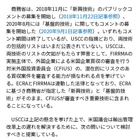
商務省は、2018年11月に「新興技術」のパブリックコ
メントの募集を開始し（
2018年11月22日記事参照
）、
2020年8月には「基盤的技術」に関してもコメントの募
集を開始した（
2020年9月1日記事参照
）。いずれもコメ
ント期間は終了しているが、USCCの指摘どおり、両技術
の包括的リストはいまだ公表されていない。USCCは、
両技術のリストの欠如がもたらす弊害として、FIRRMAの
実施主体で、外国企業による米国企業買収の審査を行う
対米外国投資委員会（CFIUS）の、潜在的にリスクのあ
る買収案件を審査する能力が損なわれる点を挙げてい
る。ECRAとFIRRMAは連動した法律となっており、ECRA
に基づき商務省が指定した「新興技術」と「基盤的技
術」がそのまま、CFIUSが審査すべき重要技術に含まれ
ることになっている。
USCCは上記の懸念を挙げた上で、米国議会は輸出管理
改革上の遅れを解決するために、次の問いについて検討
すべきと提案している。