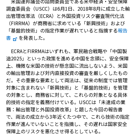
米国連邦議会の諮問委員会である米中経済・安全保障
調査委員会（USCC）は6月1日、2018年8月に成立した輸
出管理改革法（ECRA）と外国投資リスク審査現代化法
（FIRRMA）が商務省に求めている「新興技術」および
「基盤的技術」の指定作業が遅れていると指摘する
報告
書
を発表した。
ECRAとFIRRMAはいずれも、軍民融合戦略や「中国製
造2025」といった政策を進める中国を念頭に、安全保障
上、機微な米国の技術が懸念国に流出しないよう、米国
の輸出管理および対内直接投資の審査を厳しくしたもの
だ。その重要な要素として両法は、従来の制度では管理
対象に含まれない「新興技術」と「基盤的技術」を管理
の対象とし、商務省に対して、これらの対象となる具体
的技術の指定を義務付けている。USCCは「未達成の業
務：輸出管理と外国投資改革」と題した今回の報告書
で、両法の成立から3年近くたつ中で、これら技術の指定
作業が進んでいないことを指摘し、その遅れは国家安全
保障上のリスクを悪化させ得るとしている。