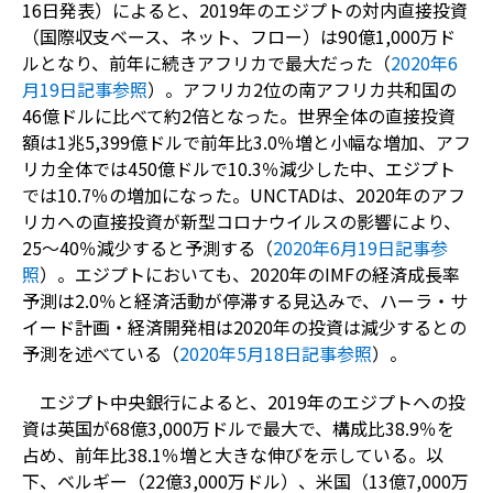
16日発表）によると、2019年のエジプトの対内直接投資
（国際収支ベース、ネット、フロー）は90億1,000万ド
ルとなり、前年に続きアフリカで最大だった（
2020年6
月19日記事参照
）。アフリカ2位の南アフリカ共和国の
46億ドルに比べて約2倍となった。世界全体の直接投資
額は1兆5,399億ドルで前年比3.0％増と小幅な増加、アフ
リカ全体では450億ドルで10.3％減少した中、エジプト
では10.7％の増加になった。UNCTADは、2020年のアフ
リカへの直接投資が新型コロナウイルスの影響により、
25～40％減少すると予測する（
2020年6月19日記事参
照
）。エジプトにおいても、2020年のIMFの経済成長率
予測は2.0％と経済活動が停滞する見込みで、ハーラ・サ
イード計画・経済開発相は2020年の投資は減少するとの
予測を述べている（
2020年5月18日記事参照
）。
エジプト中央銀行によると、2019年のエジプトへの投
資は英国が68億3,000万ドルで最大で、構成比38.9％を
占め、前年比38.1％増と大きな伸びを示している。以
下、ベルギー（22億3,000万ドル）、米国（13億7,000万