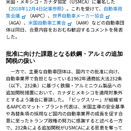
米国・メキシコ・カナダ協定（USMCA）に署名した
（
2018年12月4日記事参照
）。これを受けて、
自動車政
策会議
（AAPC）、
世界自動車メーカー協会
（AGA）、
米国自動車工業会
（AAM）などの自動車団
体は同日、合意内容をおおむね歓迎するコメントを発表
した。
批准に向けた課題となる鉄鋼・アルミの追加
関税の扱い
一方で、主要な自動車団体は、国内での批准に向け、
自動車業界で負担となっている1962年通商拡大法232条
（以下、232条）に基づく鉄鋼・アルミニウム製品への
追加関税措置において、カナダとメキシコを適用対象外
とするよう議会に要請した。「ビッグスリー」が組織す
るAAPCのマット・ブラント代表は、米国主導の安全基準
や為替条項の採用など国内の自動車業界の成長を促す合
意に至ったトランプ政権の努力に感謝すると述べる一方
で、232条による追加関税がUSMCAによる恩恵を奪って