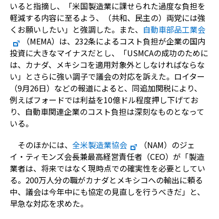
いると指摘し、「米国製造業に課せられた過度な負担を
軽減する内容に至るよう、（共和、民主の）両党には強
くお願いしたい」と強調した。また、
自動車部品工業会
（MEMA）は、232条によるコスト負担が企業の国内
投資に大きなマイナスだとし、「USMCAの成功のために
は、カナダ、メキシコを適用対象外としなければならな
い」とさらに強い調子で議会の対応を訴えた。ロイター
（9月26日）などの報道によると、同追加関税により、
例えばフォードでは利益を10億ドル程度押し下げてお
り、自動車関連企業のコスト負担は深刻なものとなって
いる。
そのほかには、
全米製造業協会
（NAM）のジェ
イ・ティモンズ会長兼最高経営責任者（CEO）が「製造
業者は、将来ではなく現時点での確実性を必要としてい
る。200万人分の職がカナダとメキシコへの輸出に頼る
中、議会は今年中にも協定の見直しを行うべきだ」と、
早急な対応を求めた。