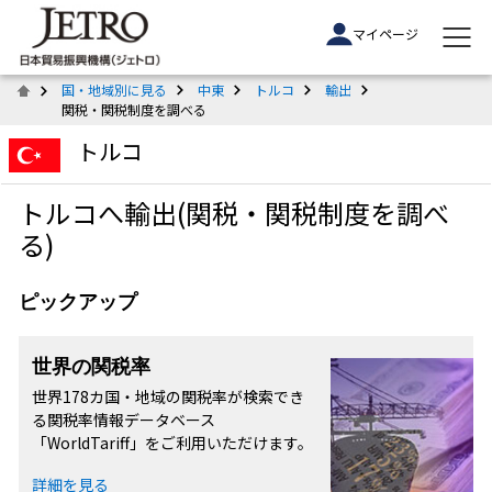
マイページ
国・地域別に見る
中東
トルコ
輸出
関税・関税制度を調べる
トルコ
トルコへ輸出(関税・関税制度を調べ
る)
ピックアップ
世界の関税率
世界178カ国・地域の関税率が検索でき
る関税率情報データベース
「WorldTariff」をご利用いただけます。
詳細を見る