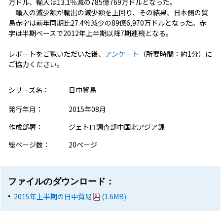
万ドル、輸入は13.1％減の785億769万ドルとなった。
輸入の減少額が輸出の減少額を上回り、その結果、日本側の貿
易赤字は前年同期比27.4％減少の89億6,970万ドルとなった。赤
字は半期ベースで2012年上半期以降7期連続となる。
レポートをご覧いただいた後、
アンケート
（所要時間：約1分）に
ご協力ください。
シリーズ名：
日中貿易
発行年月：
2015年08月
作成部署：
ジェトロ調査部中国北アジア課
総ページ数：
20ページ
ファイルのダウンロード：
2015年上半期の日中貿易
(1.6MB)