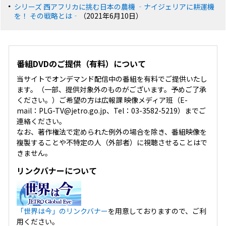
シリーズ 西アフリカに挑む日本の農機 ‐ナイジェリアに耕運機
を！ その戦略とは‐
（2021年6月10日）
番組DVDのご提供（有料）について
当サイトでオンデマンド配信中の番組を有料でご提供いたし
ます。（一部、提供対象外のものがございます。予めご了承
ください。）ご希望の方は広報課 映像メディア班（E-
mail：PLG-TV@jetro.go.jp、Tel：03-3582-5219）までご
連絡ください。
なお、著作権法で定められた例外の場合を除き、番組映像を
複製することや不特定の人（外部者）に視聴させることはで
きません。
リンクバナーについて
「世界は今」のリンクバナー
を用意しておりますので、ご利
用ください。