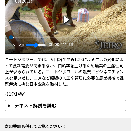
年8月26日）
00:00
/
11:18
コートジボワールでは、人口増加や近代化による生活の変化によ
って食料需要が高まるなか、自給率を上げるため農業の生産性向
上が求められている。コートジボワールの農業にビジネスチャン
スを見いだし、コメなど穀類の加工や管理に必要な農業機械で課
題解決に挑む日本企業を取材した。
(11分14秒)
テキスト解説を読む
次の番組も併せてご覧ください：