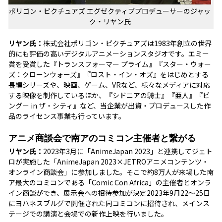
ポリゴン・ピクチュアズ エグゼクティブプロデューサーのジャッ
ク・リヤン氏
リヤン氏：
株式会社ポリゴン・ピクチュアズは1983年創立の世界
的にも評価の高いデジタルアニメーションスタジオです。エミー
賞を受賞した『トランスフォーマー プライム』『スター・ウォー
ズ：クローンウォーズ』『ロスト・イン・オズ』をはじめとする
長編シリーズや、映画、ゲーム、VRなど、様々なメディアに対応
する映像を制作しているほか、『シドニアの騎士』『亜人』『ピ
ングー in ザ・シティ』など、当企業が出資・プロデュースした作
品のライセンス事業も行っています。
アニメ商談会で南アのコミコン主催者と繋がる
リヤン氏：
2023年3月に「AnimeJapan 2023」と連携してジェト
ロが実施した「AnimeJapan 2023×JETROアニメコンテンツ・
オンライン商談会」に参加しました。そこで約8万人が来場した南
ア最大のコミコンである「Comic Con Africa」の主催者とオンラ
イン商談ができ、展示会への招待参加が決定2023年9月22～25日
にヨハネスブルグで開催された同コミコンに招待され、メインス
テージでの講演と会場での新作上映を行いました。