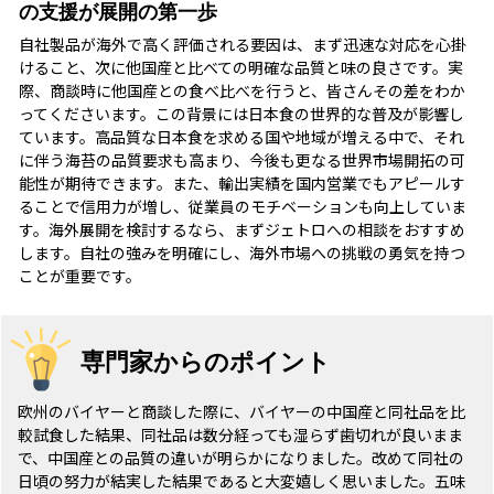
の支援が展開の第一歩
自社製品が海外で高く評価される要因は、まず迅速な対応を心掛
けること、次に他国産と比べての明確な品質と味の良さです。実
際、商談時に他国産との食べ比べを行うと、皆さんその差をわか
ってくださいます。この背景には日本食の世界的な普及が影響し
ています。高品質な日本食を求める国や地域が増える中で、それ
に伴う海苔の品質要求も高まり、今後も更なる世界市場開拓の可
能性が期待できます。また、輸出実績を国内営業でもアピールす
ることで信用力が増し、従業員のモチベーションも向上していま
す。海外展開を検討するなら、まずジェトロへの相談をおすすめ
します。自社の強みを明確にし、海外市場への挑戦の勇気を持つ
ことが重要です。
専門家からのポイント
欧州のバイヤーと商談した際に、バイヤーの中国産と同社品を比
較試食した結果、同社品は数分経っても湿らず歯切れが良いまま
で、中国産との品質の違いが明らかになりました。改めて同社の
日頃の努力が結実した結果であると大変嬉しく思いました。五味