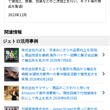
て焼加工、断裁、包装などの二次加工を行い、ギフト等の商
品を製造）
2023年12月
関連情報
ジェトロ活用事例
株式会社のぼる：冷凍おにぎりの品質向上を目指
し商品改良を継続 海外バイヤー招聘と展示会出展
で輸出先を拡大中 2026年7月6日
株式会社新丸正：ニッチな差別化商品から輸出を
再開 米国地方都市への集中販促活動で販売拡大を
実現 2026年6月18日
株式会社ヤマサン：商品のこだわりと想いを
Amazonで海外消費者へ。現地目線で付加価値を
形にして売上を拡大 2026年6月15日
弓場貿易株式会社：Japan Streetを使って南九州