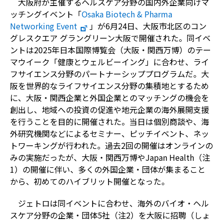
大阪府が主催するヘルスケア分野の国内外企業向けマ
ッチングイベント「
Osaka Biotech & Pharma
Networking Event
」が6月24日、大阪市北区のコン
グレスクエア グラングリーン大阪で開催された。同イベ
ントは2025年日本国際博覧会（大阪・関西万博）のテー
マウイーク「健康とウェルビーイング」に合わせ、ライ
フサイエンス分野のパートナーシッププログラムだ。大
阪を世界的なライフサイエンス分野の集積地とするため
に、大阪・関西企業と外国企業とのマッチングの機会を
創出し、地域への投資の促進や地元企業の海外展開支援
を行うことを目的に開催された。当日は個別商談や、海
外研究機関などによるセミナー、ピッチイベント、ネッ
トワーキングが行われた。過去2回の開催はオンラインの
みの実施だったが、大阪・関西万博やJapan Health（注
1）の開催に伴い、多くの外国企業・団体が集まること
から、初めてのハイブリット開催となった。
ジェトロは同イベントに合わせ、海外のバイオ・ヘル
スケア分野の企業・団体5社（注2）を大阪に招聘（しょ